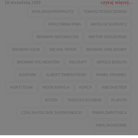
18 września 2019
czytaj więcej...
#POLISHSUPERFRUITS
TOMASZ ROGACZEWSKI
PRACOWNIA PIWA
MATEUSZ KUPRACZ
BROWAR NEPOMUCEN
WIKTOR STASZEWSKI
BROWAR GZUB
MICHAŁ PATER
BROWAR ZAKŁADOWY
BROWAR STU MOSTÓW
RECRAFT
WITOLD BOGUTA
KZGPOIW
ALBERT ZWIERZYŃSKI
PAWEŁ KRAWIEC
HORTI TEAM
PIOTR BARYŁA
KSPCP
ANETA KOTER
KOTER
TADEUSZ KUSIBAB
PLANTIN
CZAS NA POLSKIE SUPEROWOCE!
PIWNA ZWROTNICA
PIWA JAGODOWE