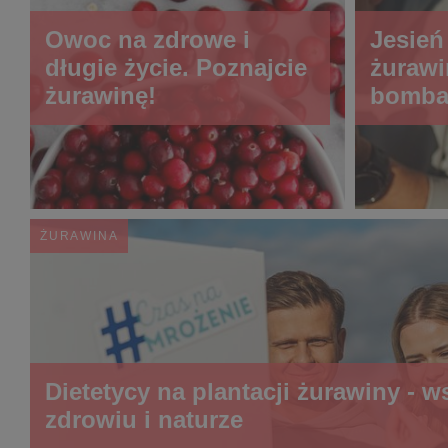
Owoc na zdrowe i
Jesień
długie życie. Poznajcie
żurawi
żurawinę!
bomba 
polski
ŻURAWINA
Dietetycy na plantacji żurawiny - w
zdrowiu i naturze