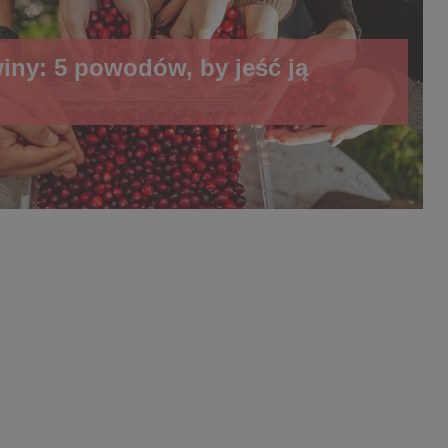
ny: 5 powodów, by jeść ją