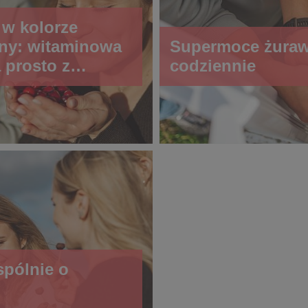
 w kolorze
ny: witaminowa
Supermoce żurawi
prosto z
codziennie
ch plantacji
spólnie o