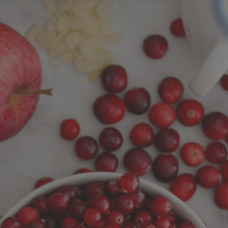
Y DZIEŃ SPORTU
ŻURAWINA
MINIKIWI
DEREŃ
ROKITNI
ERRY FEST
PRZETWORY
PRZEPISY
PIWO RZEMIEŚLNICZE
ŚWIATA
DZIEŃ POLSKIEJ BORÓWKI
WYBORY 2025
WYBORY
ÓWKAMI 2018
ENGLISH