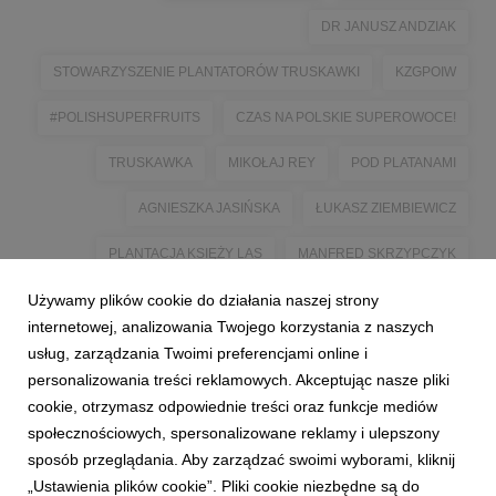
DR JANUSZ ANDZIAK
STOWARZYSZENIE PLANTATORÓW TRUSKAWKI
KZGPOIW
#POLISHSUPERFRUITS
CZAS NA POLSKIE SUPEROWOCE!
TRUSKAWKA
MIKOŁAJ REY
POD PLATANAMI
AGNIESZKA JASIŃSKA
ŁUKASZ ZIEMBIEWICZ
PLANTACJA KSIĘŻY LAS
MANFRED SKRZYPCZYK
Używamy plików cookie do działania naszej strony
IWONA ZMYSŁO
AGNIESZKA I JAN WOŹNIAK
internetowej, analizowania Twojego korzystania z naszych
BESKID CHOCOLATE
NATALIA AURORA IGNACEK
usług, zarządzania Twoimi preferencjami online i
personalizowania treści reklamowych. Akceptując nasze pliki
BLOG CZEKOLADY
KULINARNE NAWIGACJE
cookie, otrzymasz odpowiednie treści oraz funkcje mediów
społecznościowych, spersonalizowane reklamy i ulepszony
sposób przeglądania. Aby zarządzać swoimi wyborami, kliknij
„Ustawienia plików cookie”. Pliki cookie niezbędne są do