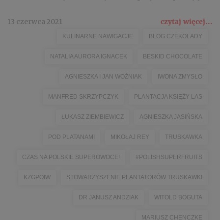
13 czerwca 2021
czytaj więcej...
KULINARNE NAWIGACJE
BLOG CZEKOLADY
NATALIA AURORA IGNACEK
BESKID CHOCOLATE
AGNIESZKA I JAN WOŹNIAK
IWONA ZMYSŁO
MANFRED SKRZYPCZYK
PLANTACJA KSIĘŻY LAS
ŁUKASZ ZIEMBIEWICZ
AGNIESZKA JASIŃSKA
POD PLATANAMI
MIKOŁAJ REY
TRUSKAWKA
CZAS NA POLSKIE SUPEROWOCE!
#POLISHSUPERFRUITS
KZGPOIW
STOWARZYSZENIE PLANTATORÓW TRUSKAWKI
DR JANUSZ ANDZIAK
WITOLD BOGUTA
MARIUSZ CHENCZKE