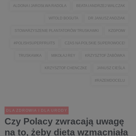
ALDONA I JAROSŁWA RADOLA
BEATA I ANDRZEJ WALCZAK
WITOLD BOGUTA
DR JANUSZ ANDZIAK
STOWARZYSZENIE PLANTATORÓW TRUSKAWKI
KZGPOIW
#POLISHSUPERFRUITS
CZAS NA POLSKIE SUPEROWOCE!
TRUSKAWKA
MIKOŁAJ REY
KRZYSZTOF ŻABÓWKA
KRZYSZTOF CHENCZKE
JANUSZ CIEŚLA
#RAZEMDOCELU
DLA ZDROWIA I DLA URODY
Czy Polacy zwracają uwagę
na to, żeby dieta wzmacniała