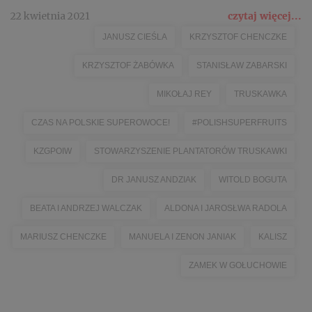
22 kwietnia 2021
czytaj więcej...
JANUSZ CIEŚLA
KRZYSZTOF CHENCZKE
KRZYSZTOF ŻABÓWKA
STANISŁAW ZABARSKI
MIKOŁAJ REY
TRUSKAWKA
CZAS NA POLSKIE SUPEROWOCE!
#POLISHSUPERFRUITS
KZGPOIW
STOWARZYSZENIE PLANTATORÓW TRUSKAWKI
DR JANUSZ ANDZIAK
WITOLD BOGUTA
BEATA I ANDRZEJ WALCZAK
ALDONA I JAROSŁWA RADOLA
MARIUSZ CHENCZKE
MANUELA I ZENON JANIAK
KALISZ
ZAMEK W GOŁUCHOWIE