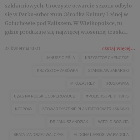
szklarniowych. Uroczyste otwarcie sezonu odbyło
się w Parku-arboretum Ośrodka Kultury Leśnej w
Gołuchowie pod Kaliszem. W Wielkopolsce, tu
gdzie produkuje się najwięcej wiosennej truska...
22 kwietnia 2021
czytaj więcej...
JANUSZ CIEŚLA
KRZYSZTOF CHENCZKE
KRZYSZTOF ŻABÓWKA
STANISŁAW ZABARSKI
MIKOŁAJ REY
TRUSKAWKA
CZAS NA POLSKIE SUPEROWOCE!
#POLISHSUPERFRUITS
KZGPOIW
STOWARZYSZENIE PLANTATORÓW TRUSKAWKI
DR JANUSZ ANDZIAK
WITOLD BOGUTA
BEATA I ANDRZEJ WALCZAK
ALDONA I JAROSŁWA RADOLA