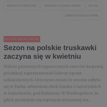
MARIUSZ CHENCZKE
MANUELA I ZENON JANIAK
KALISZ
ZAMEK W GOŁUCHOWIE
DLA PLANTATORÓW
Sezon na polskie truskawki
zaczyna się w kwietniu
Walory pierwszych tegorocznych owoców krajowej
produkcji zaprezentowali liderzy upraw
szklarniowych. Uroczyste otwarcie sezonu odbyło
się w Parku-arboretum obok Zamku Czartoryskich
w Gołuchowie, pod Kaliszem. W Wielkopolsce, tu
gdzie produkuje się najwięcej wiosennej tru...