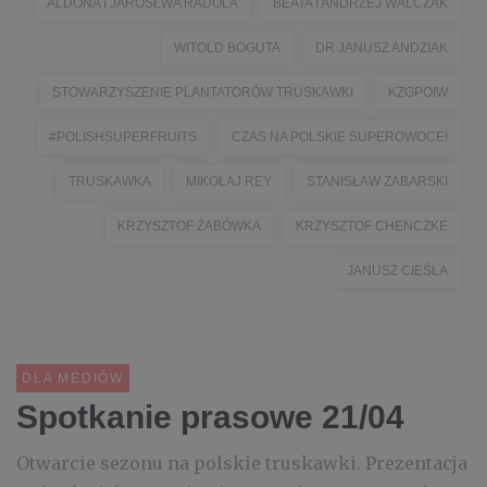
ALDONA I JAROSŁWA RADOLA
BEATA I ANDRZEJ WALCZAK
WITOLD BOGUTA
DR JANUSZ ANDZIAK
STOWARZYSZENIE PLANTATORÓW TRUSKAWKI
KZGPOIW
#POLISHSUPERFRUITS
CZAS NA POLSKIE SUPEROWOCE!
TRUSKAWKA
MIKOŁAJ REY
STANISŁAW ZABARSKI
KRZYSZTOF ŻABÓWKA
KRZYSZTOF CHENCZKE
JANUSZ CIEŚLA
DLA MEDIÓW
Spotkanie prasowe 21/04
Otwarcie sezonu na polskie truskawki. Prezentacja