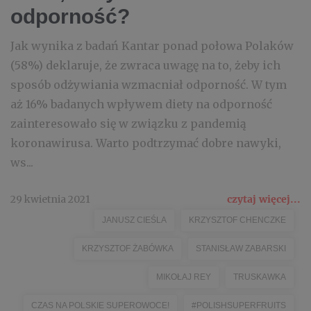
odporność?
Jak wynika z badań Kantar ponad połowa Polaków
(58%) deklaruje, że zwraca uwagę na to, żeby ich
sposób odżywiania wzmacniał odporność. W tym
aż 16% badanych wpływem diety na odporność
zainteresowało się w związku z pandemią
koronawirusa. Warto podtrzymać dobre nawyki,
ws...
29 kwietnia 2021
czytaj więcej...
JANUSZ CIEŚLA
KRZYSZTOF CHENCZKE
KRZYSZTOF ŻABÓWKA
STANISŁAW ZABARSKI
MIKOŁAJ REY
TRUSKAWKA
CZAS NA POLSKIE SUPEROWOCE!
#POLISHSUPERFRUITS