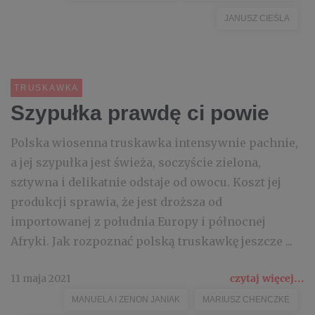
JANUSZ CIEŚLA
TRUSKAWKA
Szypułka prawdę ci powie
Polska wiosenna truskawka intensywnie pachnie,
a jej szypułka jest świeża, soczyście zielona,
sztywna i delikatnie odstaje od owocu. Koszt jej
produkcji sprawia, że jest droższa od
importowanej z południa Europy i północnej
Afryki. Jak rozpoznać polską truskawkę jeszcze ...
11 maja 2021
czytaj więcej...
MANUELA I ZENON JANIAK
MARIUSZ CHENCZKE