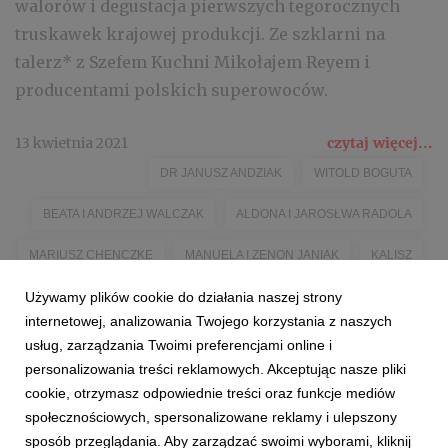
walorów i degustacja pierwszych tegorocznych
truskawek krajowej produkcji. Ze szklarni na
talerz* z Szefem Kuchni Mikołajem Reyem i
producentami polskich superowoców.
13 kwietnia 2021
czytaj więcej...
DR JANUSZ ANDZIAK
WITOLD BOGUTA
BEATA I ANDRZEJ WALCZAK
ALDONA I JAROSŁWA RADOLA
MARIUSZ CHENCZKE
MANUELA I ZENON JANIAK
KALISZ
Używamy plików cookie do działania naszej strony
ZAMEK W GOŁUCHOWIE
MIKOŁAJ REY
TRUSKAWKA
internetowej, analizowania Twojego korzystania z naszych
CZAS NA POLSKIE SUPEROWOCE!
#POLISHSUPERFRUITS
usług, zarządzania Twoimi preferencjami online i
personalizowania treści reklamowych. Akceptując nasze pliki
KZGPOIW
STOWARZYSZENIE PLANTATORÓW TRUSKAWKI
cookie, otrzymasz odpowiednie treści oraz funkcje mediów
społecznościowych, spersonalizowane reklamy i ulepszony
sposób przeglądania. Aby zarządzać swoimi wyborami, kliknij