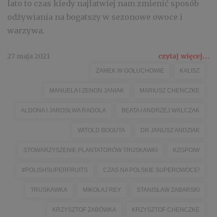
lato to czas kiedy najłatwiej nam zmienić sposób
odżywiania na bogatszy w sezonowe owoce i
warzywa.
27 maja 2021
czytaj więcej...
ZAMEK W GOŁUCHOWIE
KALISZ
MANUELA I ZENON JANIAK
MARIUSZ CHENCZKE
ALDONA I JAROSŁWA RADOLA
BEATA I ANDRZEJ WALCZAK
WITOLD BOGUTA
DR JANUSZ ANDZIAK
STOWARZYSZENIE PLANTATORÓW TRUSKAWKI
KZGPOIW
#POLISHSUPERFRUITS
CZAS NA POLSKIE SUPEROWOCE!
TRUSKAWKA
MIKOŁAJ REY
STANISŁAW ZABARSKI
KRZYSZTOF ŻABÓWKA
KRZYSZTOF CHENCZKE