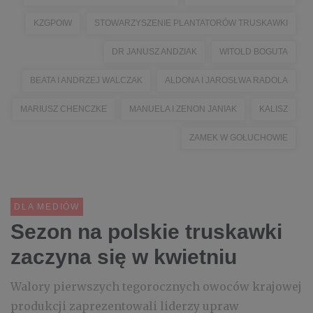
KZGPOIW
STOWARZYSZENIE PLANTATORÓW TRUSKAWKI
DR JANUSZ ANDZIAK
WITOLD BOGUTA
BEATA I ANDRZEJ WALCZAK
ALDONA I JAROSŁWA RADOLA
MARIUSZ CHENCZKE
MANUELA I ZENON JANIAK
KALISZ
ZAMEK W GOŁUCHOWIE
DLA MEDIÓW
Sezon na polskie truskawki
zaczyna się w kwietniu
Walory pierwszych tegorocznych owoców krajowej
produkcji zaprezentowali liderzy upraw