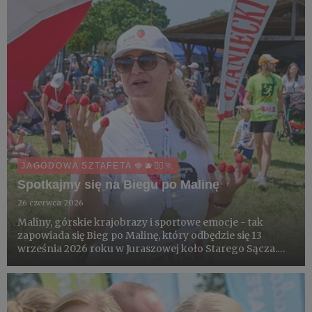
JAGODOWA SZTAFETA 🍓🫐🏃‍♀️🏃
Spotkajmy się na Biegu po Malinę
26 czerwca 2026
Maliny, górskie krajobrazy i sportowe emocje - tak
zapowiada się Bieg po Malinę, który odbędzie się 13
września 2026 roku w Juraszowej koło Starego Sącza.
Wydarzenie będzie finałowym etapem Jagodowej
Sztafety - nowego cyklu biegów organizowanych na
plantacjach owoców jag...