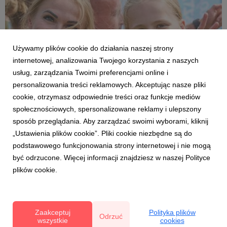
Używamy plików cookie do działania naszej strony
internetowej, analizowania Twojego korzystania z naszych
usług, zarządzania Twoimi preferencjami online i
personalizowania treści reklamowych. Akceptując nasze pliki
cookie, otrzymasz odpowiednie treści oraz funkcje mediów
JAGODOWA SZTAFETA 🍓🫐🏃‍♀️🏃
społecznościowych, spersonalizowane reklamy i ulepszony
Po truskawce czas na borówkę. Jagodowa
sposób przeglądania. Aby zarządzać swoimi wyborami, kliknij
Sztafeta nabiera tempa
„Ustawienia plików cookie”. Pliki cookie niezbędne są do
25 czerwca 2026
podstawowego funkcjonowania strony internetowej i nie mogą
Bieganie i nordic walking wśród owocujących plantacji
być odrzucone. Więcej informacji znajdziesz w naszej Polityce
to pomysł, który zdobywa coraz większe grono
plików cookie.
zwolenników. Po udanym „Biegu po Truskawkę”
organizatorzy Jagodowej Sztafety zapraszają na kolejne
wydarzenie cyklu - „Bieg po Borówkę”, który odbędzie
się 12 lipca w Olcho...
Zaakceptuj
Polityka plików
Odrzuć
wszystkie
cookies