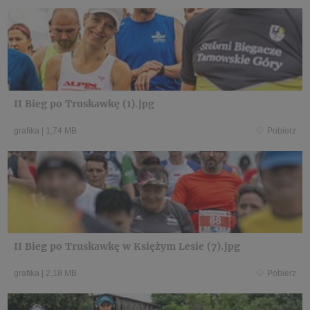
II Bieg po Truskawkę (1).jpg
grafika
|
1,74 MB
Pobierz
II Bieg po Truskawkę w Księżym Lesie (7).jpg
grafika
|
2,18 MB
Pobierz