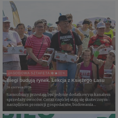
JAGODOWA SZTAFETA 🍓🫐🏃‍♀️🏃
Biegi budują rynek. Lekcja z Księżego Lasu
26 czerwca 2026
Samozbiory przestają być jedynie dodatkowym kanałem
sprzedaży owoców. Coraz częściej stają się skutecznym
narzędziem promocji gospodarstw, budowania
rozpoznawalności lokalnych marek i edukowania
konsumentów. Potwierdzeniem tego trendu jest kolejna