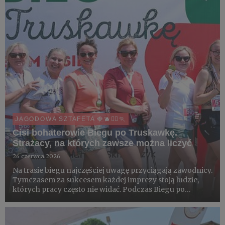
edycja „Biegu po Truska...
JAGODOWA SZTAFETA 🍓🫐🏃‍♀️🏃
Cisi bohaterowie Biegu po Truskawkę.
Strażacy, na których zawsze można liczyć
26 czerwca 2026
Na trasie biegu najczęściej uwagę przyciągają zawodnicy.
Tymczasem za sukcesem każdej imprezy stoją ludzie,
których pracy często nie widać. Podczas Biegu po
Truskawkę, po raz kolejny, taką rolę odegrali strażacy, od
lat wspierający życie społeczne swojej lokalnej wspólno...