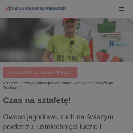
JAGODOWA SZTAFETA 🍓🫐🏃‍♀️🏃
Grzegorz Gąszczyk, Fundacja Bieg Rolnika, koordynator „Biegów po
Truskawkę”
Czas na sztafetę!
Owoce jagodowe, ruch na świeżym
powietrzu, uśmiechnięci ludzie i