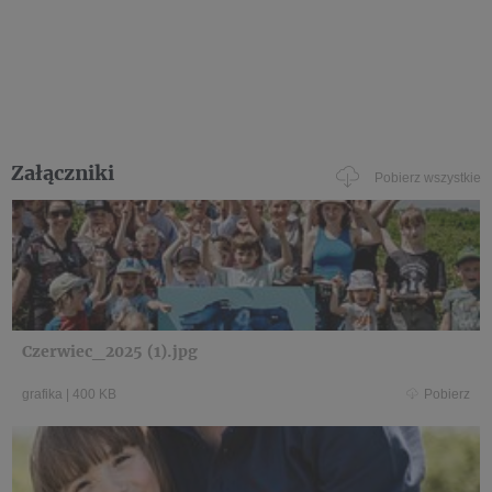
Załączniki
Pobierz wszystkie
Czerwiec_2025 (1).jpg
grafika
|
400 KB
Pobierz