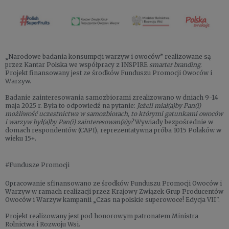
„Narodowe badania konsumpcji warzyw i owoców” realizowane są
przez Kantar Polska we współpracy z INSPIRE
smarter branding
.
Projekt finansowany jest ze środków Funduszu Promocji Owoców i
Warzyw.
Badanie zainteresowania samozbiorami zrealizowano w dniach 9-14
maja 2025 r. Była to odpowiedź na pytanie:
Jeżeli miał(a)by Pan(i)
możliwość uczestnictwa w samozbiorach, to którymi gatunkami owoców
i warzyw był(a)by Pan(i) zainteresowan(a)y?
Wywiady bezpośrednie w
domach respondentów (CAPI), reprezentatywna próba 1015 Polaków w
wieku 15+.
#Fundusze Promocji
Opracowanie sfinansowano ze środków Funduszu Promocji Owoców i
Warzyw w ramach realizacji przez Krajowy Związek Grup Producentów
Owoców i Warzyw kampanii „Czas na polskie superowoce! Edycja VII".
Projekt realizowany jest pod honorowym patronatem Ministra
Rolnictwa i Rozwoju Wsi.