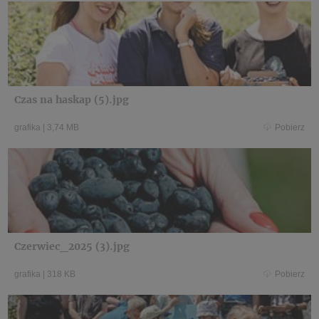
Czas na haskap (5).jpg
grafika
|
3,74 MB
Pobierz
Czerwiec_2025 (3).jpg
grafika
|
318 KB
Pobierz