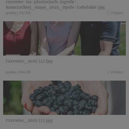
czerwiec-na-plantacjach-jagody-
kamczackiej_mapa_2025_Opole-Lubelskie.jpg
grafika
|
792 KB
Pobierz
Czerwiec_2025 (4).jpg
grafika
|
404 KB
Pobierz
Czerwiec_2025 (5).jpg