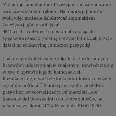
🤲 Zbieraj samodzielnie: Przeżyjcie radość zbierania
owoców własnymi rękami. Na plantacji jemy do
woli, więc możecie delektować się smakiem
świeżych jagód na miejscu!
🍽 Dla całej rodziny: To doskonała okazja do
spędzenia czasu z rodziną i przyjaciółmi. Zabierzcie
dzieci na edukacyjną i smaczną przygodę!
Coś innego: Zróbcie sobie zdjęcie na tle dorodnych
krzewów i udostępniajcie znajomym! Dowiedzcie się
więcej o uprawie jagody kamczackiej.
Rozłóżcie koc, otwórzcie kosz piknikowy i cieszcie
się słońcem!Gdzie? Plantacja w Opolu Lubelskim
przy ulicy Owocowej.Kiedy? Od niedzieli 15/06
(nawet w dni powszednie) do końca zbiorów, na
pewno w weekend 21-22/06. w godz. 10:00-18:00.