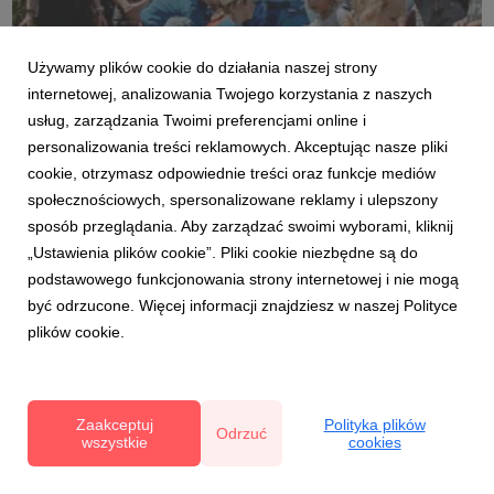
Używamy plików cookie do działania naszej strony
internetowej, analizowania Twojego korzystania z naszych
Czerwiec_2025 (8).jpg
usług, zarządzania Twoimi preferencjami online i
personalizowania treści reklamowych. Akceptując nasze pliki
grafika
|
366 KB
Pobierz
cookie, otrzymasz odpowiednie treści oraz funkcje mediów
społecznościowych, spersonalizowane reklamy i ulepszony
sposób przeglądania. Aby zarządzać swoimi wyborami, kliknij
„Ustawienia plików cookie”. Pliki cookie niezbędne są do
podstawowego funkcjonowania strony internetowej i nie mogą
być odrzucone. Więcej informacji znajdziesz w naszej Polityce
plików cookie.
Czas na haskap (1).jpg
grafika
|
1,1 MB
Pobierz
Zaakceptuj
Polityka plików
Odrzuć
wszystkie
cookies