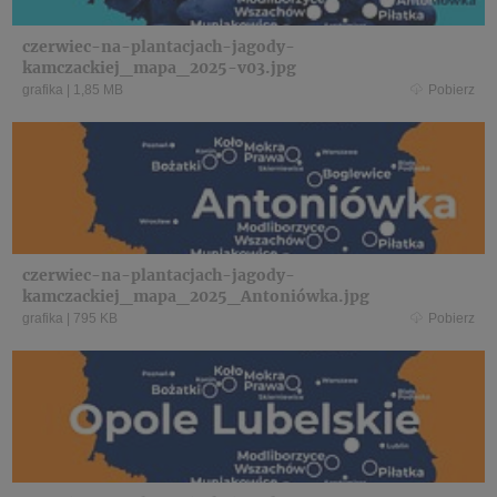
czerwiec-na-plantacjach-jagody-
kamczackiej_mapa_2025-v03.jpg
grafika
|
1,85 MB
Pobierz
czerwiec-na-plantacjach-jagody-
kamczackiej_mapa_2025_Antoniówka.jpg
grafika
|
795 KB
Pobierz