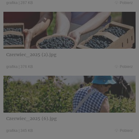
grafika
|
287 KB
Pobierz
Czerwiec_2025 (2).jpg
grafika
|
376 KB
Pobierz
Czerwiec_2025 (6).jpg
grafika
|
345 KB
Pobierz