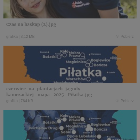
Czas na haskap (2).jpg
grafika
|
3,12 MB
Pobierz
czerwiec-na-plantacjach-jagody-
kamczackiej_mapa_2025_Piłatka.jpg
grafika
|
764 KB
Pobierz