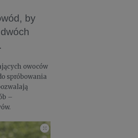
owód, by
z dwóch
.
wających owoców
 do spróbowania
pozwalają
ób –
wów.