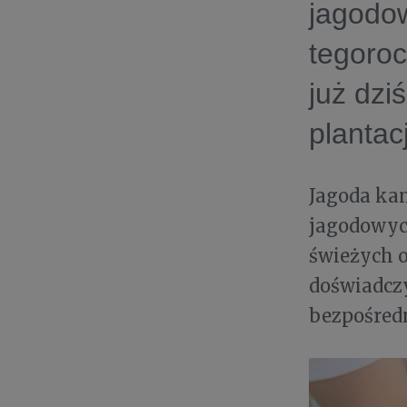
jagodo
tegoroc
już dzi
plantac
Jagoda ka
jagodowych
świeżych o
doświadcz
bezpośredn