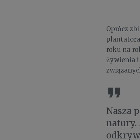
Oprócz zbi
plantatora
roku na ro
żywienia 
związanych
Nasza p
natury.
odkrywa