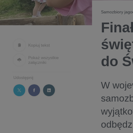
Samozbiory jago
Fina
świę
Kopiuj tekst
do Ś
Pokaż wszystkie
załączniki
Udostępnij
W woje
samozb
wyjątk
odbędzi