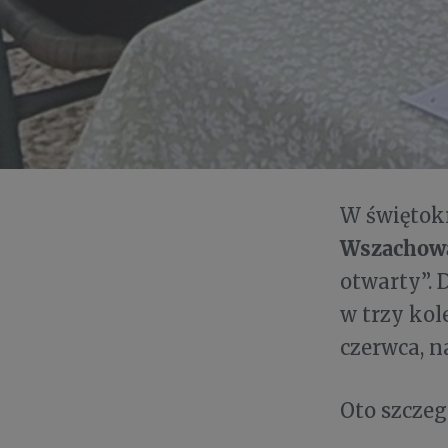
W świętok
Wszacho
otwarty”. 
w trzy kol
czerwca, 
Oto szcze