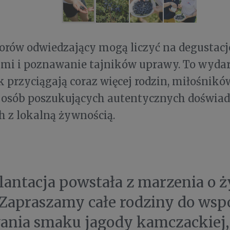
orów odwiedzający mogą liczyć na degustacj
mi i poznawanie tajników uprawy. To wydarz
k przyciągają coraz więcej rodzin, miłośnik
i osób poszukujących autentycznych doświa
 z lokalną żywnością.
lantacja powstała z marzenia o ży
 Zapraszamy całe rodziny do wsp
nia smaku jagody kamczackiej, 