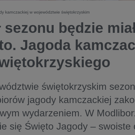
dy kamczackiej w województwie świętokrzyskim
ł sezonu będzie mia
to. Jagoda kamczac
więtokrzyskiego
wództwie świętokrzyskim sezo
iorów jagody kamczackiej zako
owym wydarzeniem. W Modlibor
e się Święto Jagody – swoiste 