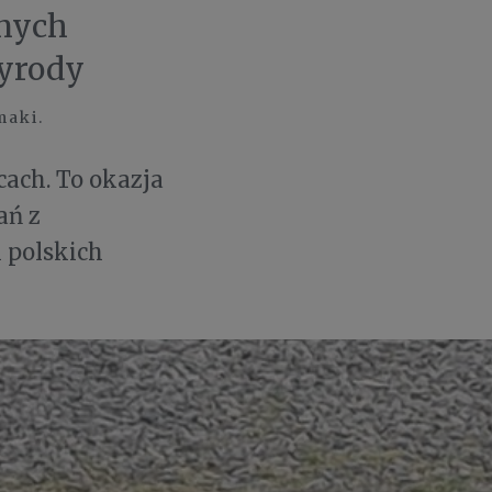
knych
zyrody
maki.
ach. To okazja
ań z
 polskich