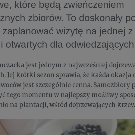
we, które będą zwieńczeniem
znych zbiorów. To doskonały p
ś zaplanować wizytę na jednej 
ji otwartych dla odwiedzających
mczacka jest jednym z najwcześniej dojrze
. Jej krótki sezon sprawia, że każda okazja
woców jest szczególnie cenna. Samozbiory 
yć tego momentu w najlepszy możliwy spos
io na plantacji, wśród dojrzewających krze