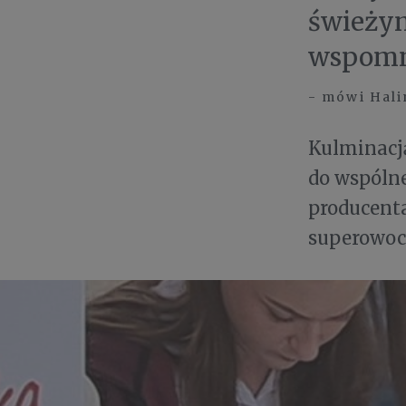
świeżym
wspomni
- mówi Hali
Kulminacją
do wspólne
producenta
superowoc