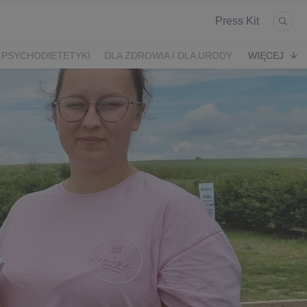
Press Kit
 PSYCHODIETETYKI
DLA ZDROWIA I DLA URODY
WIĘCEJ
K
ARONIA
JEŻYNY
PORZECZKI
MALINA
LODY RZEMIEŚLNICZE
 2024
SZCZYT IBO 2023 🫐
WYBORY 2023