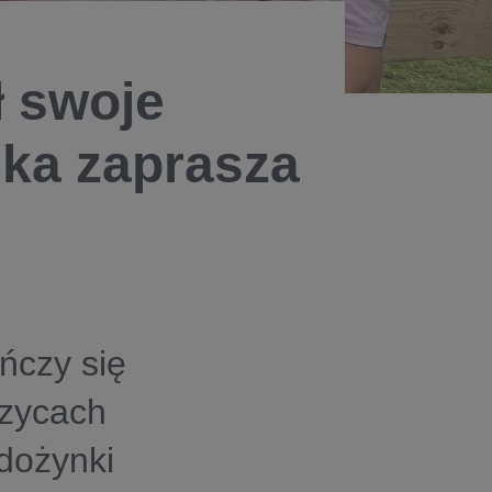
ł swoje
ka zaprasza
n
ńczy się
zycach
dożynki