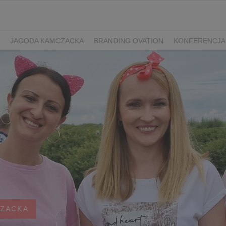
JAGODA KAMCZACKA
BRANDING OVATION
KONFERENCJA
Y DZIEŃ SPORTU
ŻURAWINA
MINIKIWI
DEREŃ
ROKITNI
ERRY FEST
PRZETWORY
PRZEPISY
PIWO RZEMIEŚLNICZE
ŚWIATA
DZIEŃ POLSKIEJ BORÓWKI
WYBORY 2025
WYBORY
ÓWKAMI 2018
ENGLISH
CZACKA