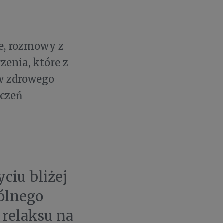
e, rozmowy z
enia, które z
ów zdrowego
dczeń
ciu bliżej
ólnego
relaksu na