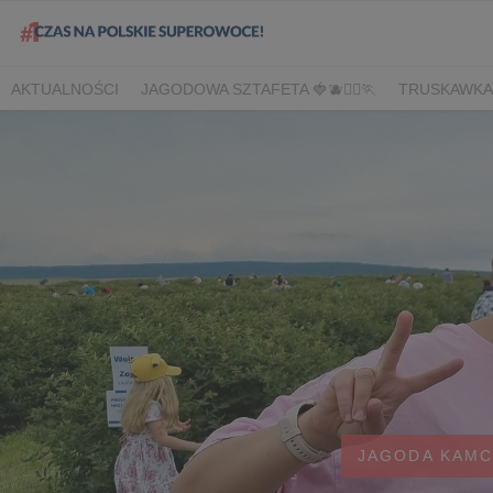
AKTUALNOŚCI
JAGODOWA SZTAFETA 🍓🫐🏃‍♀️🏃
TRUSKAWKA
DLA HANDLU
DLA MEDIÓW
DLA PLANTATORÓW
NARODOW
BORÓWKA
AGREST
CORE TEAM
BERRY INNOVATION
B
OWOCOWE LATO W KONESERZE
JAGODOWE MISTRZOSTWA 
WYBORY 2022
WYBORY 2021
WYBORY 2020
LATO Z BOR
JAGODA KAM