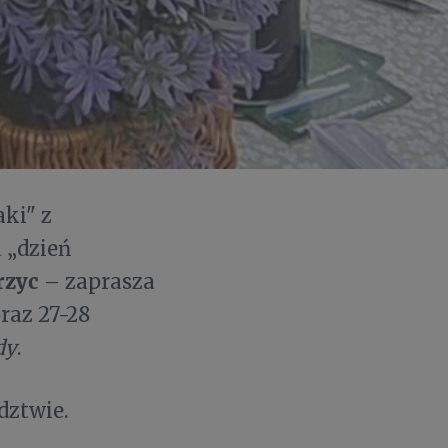
ki" z
 „dzień
rzyc
– zaprasza
raz 27-28
dy
.
dztwie.