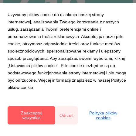
Używamy plików cookie do działania naszej strony
internetowej, analizowania Twojego korzystania z naszych
usług, zarządzania Twoimi preferencjami online i
personalizowania treści reklamowych. Akceptując nasze pliki
cookie, otrzymasz odpowiednie treści oraz funkcje mediów
społecznościowych, spersonalizowane reklamy i ulepszony
BERRY FEST
sposób przeglądania. Aby zarządzać swoimi wyborami, kliknij
Regulamin BERRY FEST 2025
„Ustawienia plików cookie”. Pliki cookie niezbędne są do
23 sierpnia 2024
podstawowego funkcjonowania strony internetowej i nie mogą
Regulamin „BERRY FEST 2025” – trzeciego konkursu
być odrzucone. Więcej informacji znajdziesz w naszej Polityce
alkoholi z owoców jagodowych. Berry Fest odbędzie się 3
plików cookie.
października 2024 r., w Pałacu Mała Wieś w Belsku
Dużym. Trwa proces akredytacji. Chętnych by wziąć
udział w konkursie, jako producent komercyjny lub w
kategorii „alk...
Zaakceptuj
Polityka plików
Odrzuć
wszystkie
cookies