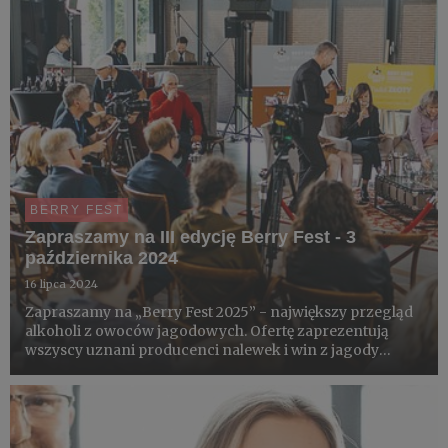
BERRY FEST
Zapraszamy na III edycję Berry Fest - 3
października 2024
16 lipca 2024
Zapraszamy na „Berry Fest 2025” - największy przegląd
alkoholi z owoców jagodowych. Ofertę zaprezentują
wszyscy uznani producenci nalewek i win z jagody
kamczackiej, porzeczki czarnej, czerwonej i białej, malin,
jeżyn, derenia, rokitnika, agrestu, truskawek i minikiwi.
B...