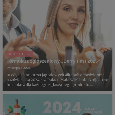
BERRY FEST
Formularz zgłoszeniowy „Berry Fest 2025”
29 sierpnia 2024
III edycja konkursu jagodowych alkoholi odbędzie się 3
października 2024 r. w Pałacu Mała Wieś koło Grójca. Oto
formularz dla każdego zgłaszanego produktu,
maksymalne ilości i terminy przyjmowania zgłoszeń. Do
prostej akredytacji zapraszamy także dystrybutorów,
restaurat...