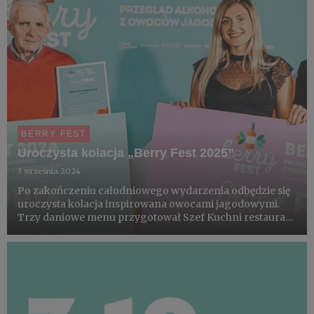
BERRY FEST
Uroczysta kolacja „Berry Fest 2025”
3 września 2024
Po zakończeniu całodniowego wydarzenia odbędzie się
uroczysta kolacja inspirowana owocami jagodowymi.
Trzy daniowe menu przygotował Szef Kuchni restauracji
Stara Wozownia i Pałacu Mała Wieś. Wśród jej
gospodarzy laureaci Grand Prix BerryFest 2023, 2024 i
2025, partnerzy ...