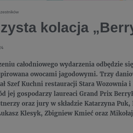
zestników ​
zysta kolacja „Berr
24
zeniu całodniowego wydarzenia odbędzie się
nspirowana owocami jagodowymi. Trzy dan
ł Szef Kuchni restauracji Stara Wozownia i
d jej gospodarzy laureaci Grand Prix Berry
rtnerzy oraz jury w składzie Katarzyna Puk
 Łukasz Klesyk, Zbigniew Kmieć
oraz Mikoła