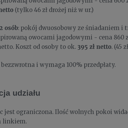
spirowaną owocami jagodowymi - cena 600 zł
netto
(tylko 46 zł drożej niż w ur.)
 2 osób
: pokój dwuosobowy ze śniadaniem i 
spirowaną owocami jagodowymi - cena 860 zł
395 zł netto
netto. Koszt od osoby to ok.
. (45 
t bezzwrotna i wymaga 100% przedpłaty.
ja udziału
sc jest ograniczona. Ilość wolnych pokoi wida
 linkiem.