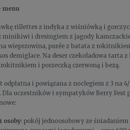
e menu
wkę rillettes z indyka z wiśniówką i gorczyc
z minikiwi i dresingiem z jagody kamczackiej
a wieprzowina, purée z batata z rokitnikiem
sos demiglace. Na deser czekoladowa tarta 
 rokitnikiem i porzeczką czerwoną i bezą.
st odpłatna i powiązana z noclegiem z 3 na 4
. Dla uczestników i sympatyków Berry Fest
enowe:
 1 osoby
: pokój jednoosobowy ze śniadaniem