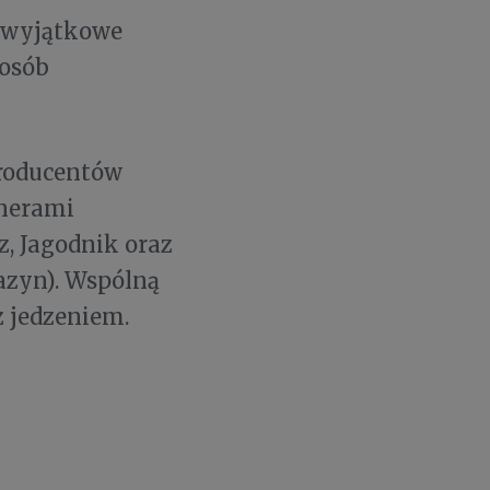
i wyjątkowe
posób
Producentów
tnerami
, Jagodnik oraz
azyn). Wspólną
z jedzeniem.