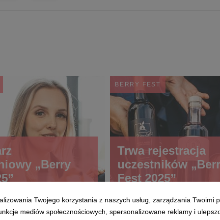
BERRY FEST
rz
Trwa rejestracja
niowy „Berry
uczestników „Ber
25”
Fest 2025”
alizowania Twojego korzystania z naszych usług, zarządzania Twoimi p
 funkcje mediów społecznościowych, spersonalizowane reklamy i ulepsz