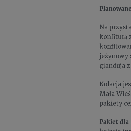
Planowan
Na przysta
konfiturą 
konfitowan
jeżynowy 
gianduja z
Kolacja je
Mała Wieś
pakiety c
Pakiet dla