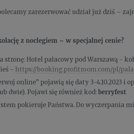
lecamy zarezerwować udział już dziś – zajm
kolację z noclegiem – w specjalnej cenie?
a stronę: Hotel pałacowy pod Warszawą - koł
ieś -
https://booking.profitroom.com/pl/pal
rwuj online” pojawią się daty 3-4.10.2023 i op
berryfest
lub dwie). Pojawi się również kod:
ystem pokieruje Państwa. Do wyczerpania mi