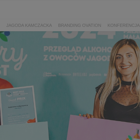
JAGODA KAMCZACKA
BRANDING OVATION
KONFERENCJA
Y DZIEŃ SPORTU
ŻURAWINA
MINIKIWI
DEREŃ
ROKITNI
ERRY FEST
PRZETWORY
PRZEPISY
PIWO RZEMIEŚLNICZE
ŚWIATA
DZIEŃ POLSKIEJ BORÓWKI
WYBORY 2025
WYBORY
ÓWKAMI 2018
ENGLISH