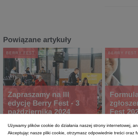
Powiązane artykuły
BERRY FEST
BERRY FEST
Zapraszamy na III
Formula
edycję Berry Fest - 3
zgłosze
października 2024
Fest 20
Używamy plików cookie do działania naszej strony internetowej, an
Akceptując nasze pliki cookie, otrzymasz odpowiednie treści oraz