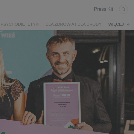
Press Kit
 PSYCHODIETETYKI
DLA ZDROWIA I DLA URODY
WIĘCEJ
K
ARONIA
JEŻYNY
PORZECZKI
MALINA
LODY RZEMIEŚLNICZE
 2024
SZCZYT IBO 2023 🫐
WYBORY 2023