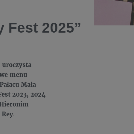
y Fest 2025”
 uroczysta
iowe menu
 Pałacu Mała
Fest 2023, 2024
, Hieronim
j Rey
.