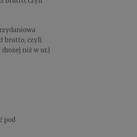
 brutto, czyli
trzydaniowa
 brutto, czyli
zł drożej niż w ur.)
ć pod