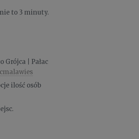
ie to 3 minuty.
o Grójca | Pałac
acmalawies
cje ilość osób
ejsc.