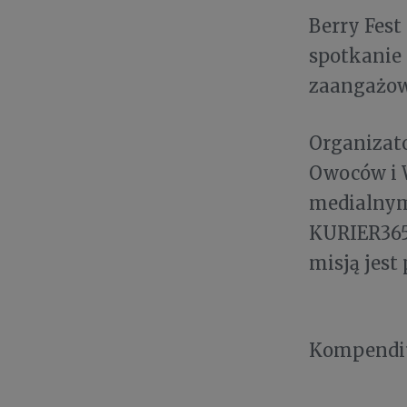
Berry Fest
spotkanie 
zaangażowa
Organizat
Owoców i 
medialnym
KURIER365.
misją jest
Kompendiu