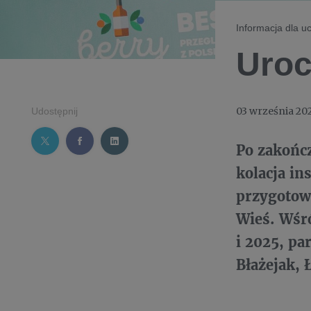
Informacja dla uc
Uroc
03 września 20
Udostępnij
Po zakońc
kolacja i
przygotowa
Wieś. Wśró
i 2025, pa
Błażejak,