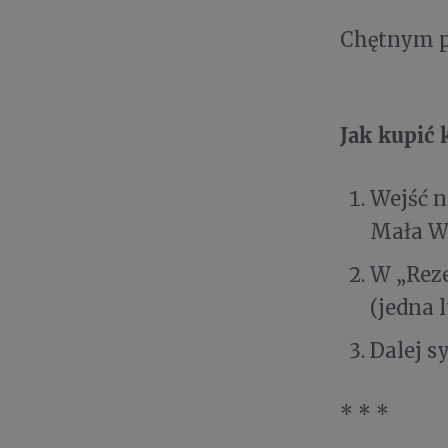
Chętnym po
Jak kupić 
Wejść n
Mała W
W „Reze
(jedna 
Dalej s
* * *