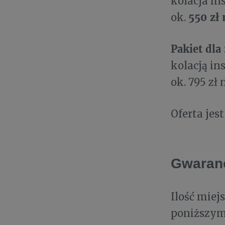
kolacja in
550
zł 
ok.
Pakiet dla
kolacją in
ok. 795 zł 
Oferta jes
Gwaranc
Ilość miej
poniższym