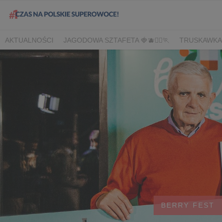
AKTUALNOŚCI
JAGODOWA SZTAFETA 🍓🫐🏃‍♀️🏃
TRUSKAWKA
DLA HANDLU
DLA MEDIÓW
DLA PLANTATORÓW
NARODOW
BORÓWKA
AGREST
CORE TEAM
BERRY INNOVATION
B
OWOCOWE LATO W KONESERZE
JAGODOWE MISTRZOSTWA 
WYBORY 2022
WYBORY 2021
WYBORY 2020
LATO Z BOR
BERRY FEST