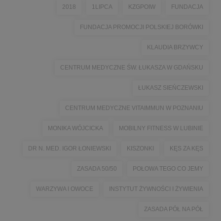
2018
1LIPCA
KZGPOIW
FUNDACJA
FUNDACJA PROMOCJI POLSKIEJ BORÓWKI
KLAUDIA BRZYWCY
CENTRUM MEDYCZNE ŚW. ŁUKASZA W GDAŃSKU
ŁUKASZ SIEŃCZEWSKI
CENTRUM MEDYCZNE VITAIMMUN W POZNANIU
MONIKA WÓJCICKA
MOBILNY FITNESS W LUBINIE
DR N. MED. IGOR ŁONIEWSKI
KISZONKI
KĘS ZA KĘS
ZASADA 50/50
POŁOWA TEGO CO JEMY
WARZYWA I OWOCE
INSTYTUT ŻYWNOŚCI I ŻYWIENIA
ZASADA PÓŁ NA PÓŁ