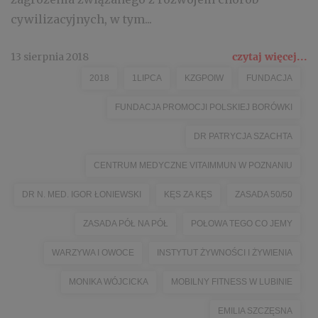
cywilizacyjnych, w tym...
13 sierpnia 2018
czytaj więcej...
2018
1LIPCA
KZGPOIW
FUNDACJA
FUNDACJA PROMOCJI POLSKIEJ BORÓWKI
DR PATRYCJA SZACHTA
CENTRUM MEDYCZNE VITAIMMUN W POZNANIU
DR N. MED. IGOR ŁONIEWSKI
KĘS ZA KĘS
ZASADA 50/50
ZASADA PÓŁ NA PÓŁ
POŁOWA TEGO CO JEMY
WARZYWA I OWOCE
INSTYTUT ŻYWNOŚCI I ŻYWIENIA
MONIKA WÓJCICKA
MOBILNY FITNESS W LUBINIE
EMILIA SZCZĘSNA