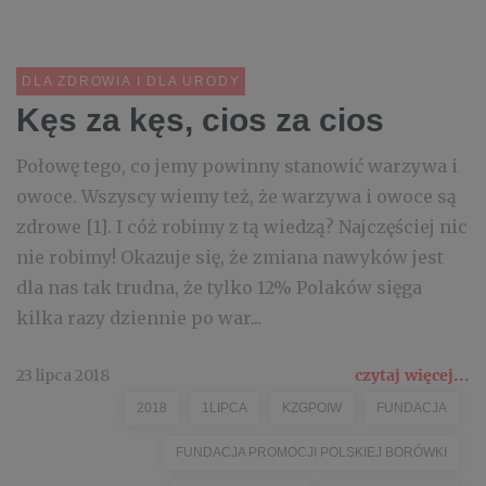
DLA ZDROWIA I DLA URODY
Kęs za kęs, cios za cios
Połowę tego, co jemy powinny stanowić warzywa i
owoce. Wszyscy wiemy też, że warzywa i owoce są
zdrowe [1]. I cóż robimy z tą wiedzą? Najczęściej nic
nie robimy! Okazuje się, że zmiana nawyków jest
dla nas tak trudna, że tylko 12% Polaków sięga
kilka razy dziennie po war...
23 lipca 2018
czytaj więcej...
2018
1LIPCA
KZGPOIW
FUNDACJA
FUNDACJA PROMOCJI POLSKIEJ BORÓWKI