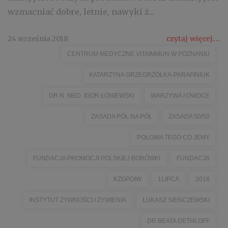
wzmacniać dobre, letnie, nawyki ż...
24 września 2018
czytaj więcej...
CENTRUM MEDYCZNE VITAIMMUN W POZNANIU
KATARZYNA GRZEGRZÓŁKA-PARAFINIUK
DR N. MED. IGOR ŁONIEWSKI
WARZYWA I OWOCE
ZASADA PÓŁ NA PÓŁ
ZASADA 50/50
POŁOWA TEGO CO JEMY
FUNDACJA PROMOCJI POLSKIEJ BORÓWKI
FUNDACJA
KZGPOIW
1LIPCA
2018
INSTYTUT ŻYWNOŚCI I ŻYWIENIA
ŁUKASZ SIEŃCZEWSKI
DR BEATA DETHLOFF