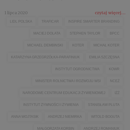
1 lipca 2020
czytaj więcej...
LIDL POLSKA
TRAFICAR
INSPIRE SMARTER BRANDING
MACIEJ DOLATA
STEPHEN TAYLOR
BPCC
MICHAEL DEMBINSKI
KOTER
MICHAŁ KOTER
KATARZYNA GRZEGRZÓŁKA-PARAFINIUK
EMILIA SZCZĘSNA
INSTYTUT OGRODNICTWA
KOWR
MINISTER ROLNICTWA I ROZWOJU WSI
NCEŻ
NARODOWE CENTRUM EDUKACJI ŻYWIENIOWEJ
IŻŻ
INSTYTUT ŻYWNOŚCI I ŻYWIENIA
STANISŁAW PLUTA
ANNA WOJTASIK
ANDRZEJ NIEMIRKA
WITOLD BOGUTA
MAŁGORZATA KORBIN
ANDRZEJ ROMANIUK