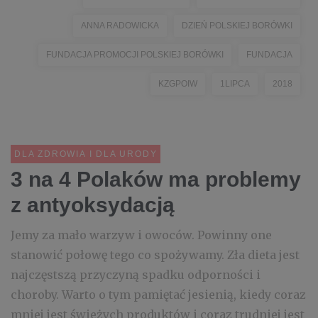
ANNA RADOWICKA
DZIEŃ POLSKIEJ BORÓWKI
FUNDACJA PROMOCJI POLSKIEJ BORÓWKI
FUNDACJA
KZGPOIW
1LIPCA
2018
DLA ZDROWIA I DLA URODY
3 na 4 Polaków ma problemy
z antyoksydacją
Jemy za mało warzyw i owoców. Powinny one
stanowić połowę tego co spożywamy. Zła dieta jest
najczęstszą przyczyną spadku odporności i
choroby. Warto o tym pamiętać jesienią, kiedy coraz
mniej jest świeżych produktów i coraz trudniej jest