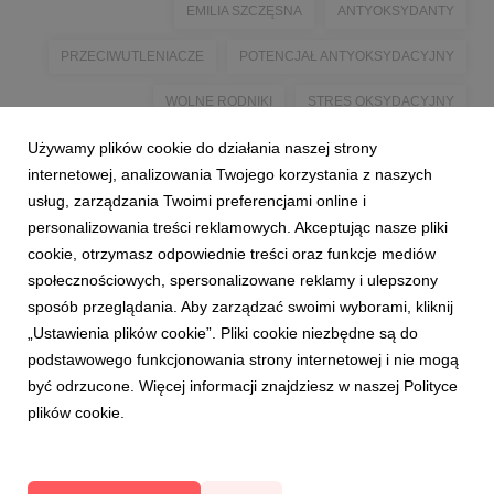
EMILIA SZCZĘSNA
ANTYOKSYDANTY
PRZECIWUTLENIACZE
POTENCJAŁ ANTYOKSYDACYJNY
WOLNE RODNIKI
STRES OKSYDACYJNY
Używamy plików cookie do działania naszej strony
WARZYWA I OWOCE
POŁOWA TEGO CO JEMY
internetowej, analizowania Twojego korzystania z naszych
ZASADA 50/50
KĘS ZA KĘS
usług, zarządzania Twoimi preferencjami online i
personalizowania treści reklamowych. Akceptując nasze pliki
INSTYTUT ŻYWNOŚCI I ŻYWIENIA
ZASADA PÓŁ NA PÓŁ
cookie, otrzymasz odpowiednie treści oraz funkcje mediów
społecznościowych, spersonalizowane reklamy i ulepszony
sposób przeglądania. Aby zarządzać swoimi wyborami, kliknij
„Ustawienia plików cookie”. Pliki cookie niezbędne są do
podstawowego funkcjonowania strony internetowej i nie mogą
być odrzucone. Więcej informacji znajdziesz w naszej Polityce
plików cookie.