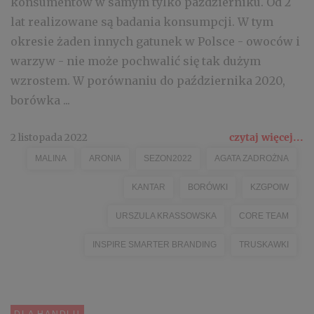
konsumentów w samym tylko październiku. Od 2
lat realizowane są badania konsumpcji. W tym
okresie żaden innych gatunek w Polsce - owoców i
warzyw - nie może pochwalić się tak dużym
wzrostem. W porównaniu do października 2020,
borówka ...
2 listopada 2022
czytaj więcej...
MALINA
ARONIA
SEZON2022
AGATA ZADROŻNA
KANTAR
BORÓWKI
KZGPOIW
URSZULA KRASSOWSKA
CORE TEAM
INSPIRE SMARTER BRANDING
TRUSKAWKI