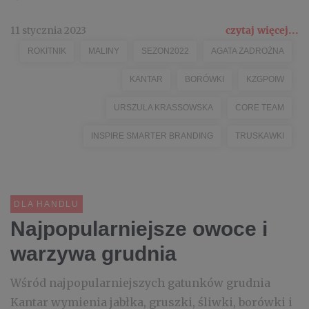
11 stycznia 2023
czytaj więcej...
ROKITNIK
MALINY
SEZON2022
AGATA ZADROŻNA
KANTAR
BORÓWKI
KZGPOIW
URSZULA KRASSOWSKA
CORE TEAM
INSPIRE SMARTER BRANDING
TRUSKAWKI
DLA HANDLU
Najpopularniejsze owoce i
warzywa grudnia
Wśród najpopularniejszych gatunków grudnia
Kantar wymienia jabłka, gruszki, śliwki, borówki i