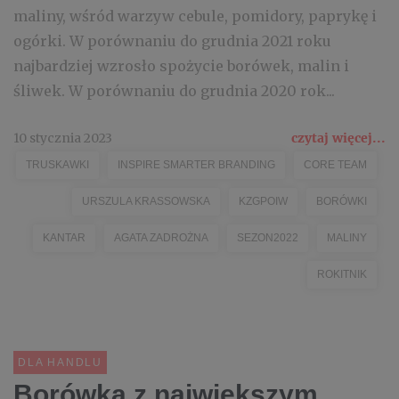
maliny, wśród warzyw cebule, pomidory, paprykę i
ogórki. W porównaniu do grudnia 2021 roku
najbardziej wzrosło spożycie borówek, malin i
śliwek. W porównaniu do grudnia 2020 rok...
10 stycznia 2023
czytaj więcej...
TRUSKAWKI
INSPIRE SMARTER BRANDING
CORE TEAM
URSZULA KRASSOWSKA
KZGPOIW
BORÓWKI
KANTAR
AGATA ZADROŻNA
SEZON2022
MALINY
ROKITNIK
DLA HANDLU
Borówka z największym