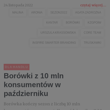
24 listopada 2022
czytaj więcej...
MALINA
ARONIA
SEZON2022
AGATA ZADROŻNA
KANTAR
BORÓWKI
KZGPOIW
URSZULA KRASSOWSKA
CORE TEAM
INSPIRE SMARTER BRANDING
TRUSKAWKI
DLA HANDLU
Borówki z 10 mln
konsumentów w
październiku
Borówka kończy sezon z liczbą 10 mln