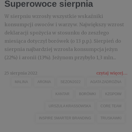
Superowoce sierpnia
W sierpniu wzrosły wszystkie wskaźniki
konsumpcji owoców i warzyw. Największy wzrost
deklaracji spożycia w stosunku do zeszłego
miesiąca dotyczył borówek (o 13 p.p.). Sierpień do
sierpnia najbardziej wzrosła konsumpcja jeżyn
(22%) i aronii (13%). Jeżynom przybyło 1,3 mln...
25 sierpnia 2022
czytaj więcej...
MALINA
ARONIA
SEZON2022
AGATA ZADROŻNA
KANTAR
BORÓWKI
KZGPOIW
URSZULA KRASSOWSKA
CORE TEAM
INSPIRE SMARTER BRANDING
TRUSKAWKI