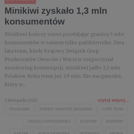
DLA HANDLU
Minikiwi zyskało 1,3 mln
konsumentów
Minikiwi kończy sezon przebijając granicę 5 mln
konsumentów w samym tylko październiku. Dwa
lata temu, kiedy Krajowy Związek Grup
Producentów Owoców i Warzyw rozpoczynał
monitoring konsumpcji, minikiwi jadło 3,2 mln
Polaków. Roku temu już 3,9 mln. Nie ma gatunku,
który w...
2 listopada 2022
czytaj więcej...
TRUSKAWKI
INSPIRE SMARTER BRANDING
CORE TEAM
URSZULA KRASSOWSKA
KZGPOIW
BORÓWKI
KANTAR
AGATA ZADROŻNA
SEZON2022
ARONIA