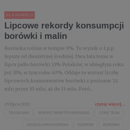
DLA HANDLU
Lipcowe rekordy konsumpcji
borówki i malin
Borówka rośnie w tempie 9%. To wynik o 1 p.p.
lepszy od dwuletniej średniej. Dwa lata temu w
lipcu jadło borówki 23% Polaków, w ubiegłym roku
już 31%, w tym roku 40%. Oddaje to wzrost liczby
lipcowych konsumentów borówki z poziomu 7,4
mln przez 10 mln, aż do 13 mln. Poró...
29 lipca 2022
czytaj więcej...
TRUSKAWKI
INSPIRE SMARTER BRANDING
CORE TEAM
URSZULA KRASSOWSKA
KZGPOIW
BORÓWKI