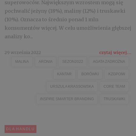
superowoców. Największym wzrostem mogą się
pochwalić jeżyny (18%), maliny (12%) i truskawki
(10%). Oznacza to średnio ponad 1 mln
konsumentów więcej. W celu umożliwienia głębszej
analizy ko...
29 września 2022
czytaj więcej...
MALINA
ARONIA
SEZON2022
AGATA ZADROŻNA
KANTAR
BORÓWKI
KZGPOIW
URSZULA KRASSOWSKA
CORE TEAM
INSPIRE SMARTER BRANDING
TRUSKAWKI
DLA HANDLU