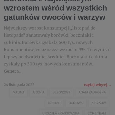
wzrostem wśród wszystkich
gatunków owoców i warzyw
Największy wzrost konsumpcji „listopad do
listopada” zanotowały borówki, boczniaki i
cukinia. Borówka zyskała 600 tys. nowych
konsumentów, co oznacza wzrost o 9%. To wynik o
lepszy od dwuletniej średniej. Boczniaki i cukinia
zyskały po 300 tys. nowych konsumentów.
Genera...
24 listopada 2022
czytaj więcej...
MALINA
ARONIA
SEZON2022
AGATA ZADROŻNA
KANTAR
BORÓWKI
KZGPOIW
URSZULA KRASSOWSKA
CORE TEAM