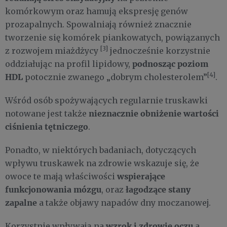
komórkowym oraz hamują ekspresję genów
prozapalnych. Spowalniają również znacznie
tworzenie się komórek piankowatych, powiązanych
[3]
z rozwojem miażdżycy
jednocześnie korzystnie
podnosząc poziom
oddziałując na profil lipidowy,
[4]
HDL
potocznie zwanego „dobrym cholesterolem”
.
Wśród osób spożywających regularnie truskawki
nieznacznie obniżenie wartości
notowane jest także
ciśnienia tętniczego
.
Ponadto, w niektórych badaniach, dotyczących
wpływu truskawek na zdrowie wskazuje się, że
wspierające
owoce te mają właściwości
funkcjonowania mózgu
łagodzące stany
, oraz
zapalne
a także objawy napadów dny moczanowej.
wzrok i zdrowie oczu
Korzystnie wpływają na
a