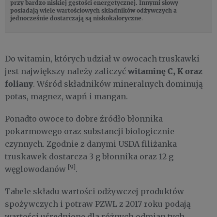
przy bardzo niskiej gęstości energetycznej. Innymi słowy
posiadają wiele wartościowych składników odżywczych a
jednocześnie dostarczają są niskokaloryczne
.
Do witamin, których udział w owocach truskawki
witaminę C, K oraz
jest największy należy zaliczyć
foliany
. Wśród składników mineralnych dominują
potas, magnez, wapń i mangan.
Ponadto owoce to dobre źródło błonnika
pokarmowego oraz substancji biologicznie
czynnych. Zgodnie z danymi USDA filiżanka
truskawek dostarcza 3 g błonnika oraz 12 g
[9]
węglowodanów
.
Tabele składu wartości odżywczej produktów
spożywczych i potraw PZWL z 2017 roku podają
wartości uśrednione dla różnych odmian tych