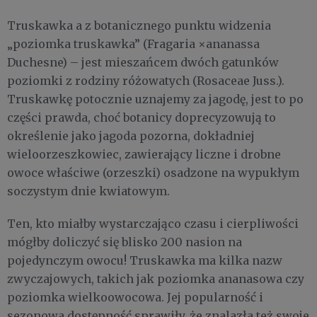
Truskawka a z botanicznego punktu widzenia
„poziomka truskawka” (Fragaria ×ananassa
Duchesne) – jest mieszańcem dwóch gatunków
poziomki z rodziny różowatych (Rosaceae Juss.).
Truskawkę potocznie uznajemy za jagodę, jest to po
części prawda, choć botanicy doprecyzowują to
określenie jako jagoda pozorna, dokładniej
wieloorzeszkowiec, zawierający liczne i drobne
owoce właściwe (orzeszki) osadzone na wypukłym
soczystym dnie kwiatowym.
Ten, kto miałby wystarczająco czasu i cierpliwości
mógłby doliczyć się blisko 200 nasion na
pojedynczym owocu! Truskawka ma kilka nazw
zwyczajowych, takich jak poziomka ananasowa czy
poziomka wielkoowocowa. Jej popularność i
sezonowa dostępność sprawiły, że znalazła też swoje