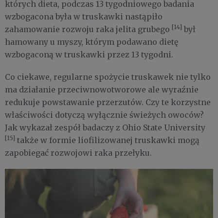
których dieta, podczas 13 tygodniowego badania
wzbogacona była w truskawki nastąpiło
[14]
zahamowanie rozwoju raka jelita grubego
był
hamowany u myszy, którym podawano dietę
wzbogaconą w truskawki przez 13 tygodni.
Co ciekawe, regularne spożycie truskawek nie tylko
ma działanie przeciwnowotworowe ale wyraźnie
redukuje powstawanie przerzutów. Czy te korzystne
właściwości dotyczą wyłącznie świeżych owoców?
Jak wykazał zespół badaczy z Ohio State University
[15]
także w formie liofilizowanej truskawki mogą
zapobiegać rozwojowi raka przełyku.