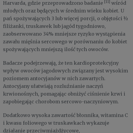
[11]
Harvarda, gdzie przeprowadzono badanie
wśród
młodych oraz będących w średnim wieku kobiet. U
pań spożywających 3 lub więcej porcji, o objętości ½
filiżanki, truskawek lub jagód tygodniowo,
zaobserwowano 34% mniejsze ryzyko wystąpienia
zawału mięśnia sercowego w porównaniu do kobiet
spożywających mniejszą ilość tych owoców.
Badacze podejrzewają, że ten kardioprotekcyjny
wpływ owoców jagodowych związany jest wysokim
poziomem antocyjanów w nich zawartych.
Antocyjany ułatwiają rozluźnianie naczyń
krwionośnych, pomagając obniżyć ciśnienie krwi i
zapobiegając chorobom sercowo-naczyniowym.
Dodatkowo wysoka zawartość błonnika, witamina C
i kwasu foliowego w truskawkach wykazuje
działanie przeciwmiażdżycowe,