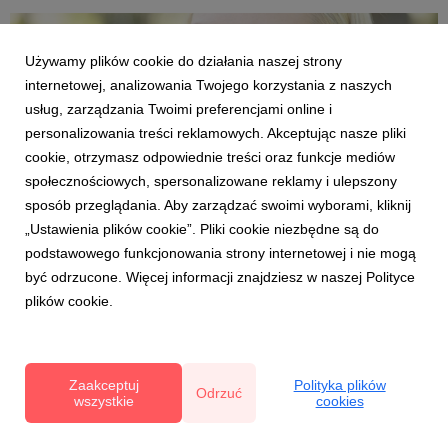
Używamy plików cookie do działania naszej strony
internetowej, analizowania Twojego korzystania z naszych
usług, zarządzania Twoimi preferencjami online i
personalizowania treści reklamowych. Akceptując nasze pliki
cookie, otrzymasz odpowiednie treści oraz funkcje mediów
społecznościowych, spersonalizowane reklamy i ulepszony
sposób przeglądania. Aby zarządzać swoimi wyborami, kliknij
„Ustawienia plików cookie”. Pliki cookie niezbędne są do
podstawowego funkcjonowania strony internetowej i nie mogą
być odrzucone. Więcej informacji znajdziesz w naszej Polityce
plików cookie.
Zdrowie oczu
Zaakceptuj
Polityka plików
Współcześnie większość osób spędza długie godziny
Odrzuć
wszystkie
cookies
przed ekranami komputerów i telefonów. Sprzyja to
rzadszemu mruganiu o przemywaniu gałki ocznej