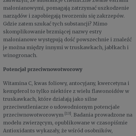
zauważyli, że substancje chemiczne zwane estrami
malonianowymi, pomagają zatrzymać uszkodzenie
narządów i zapobiegają tworzeniu się zakrzepów.
Gdzie zatem szukać tych substancji? Mimo
skomplikowanie brzmiącej nazwy estry
malonianowe występują dość powszechnie i znaleźć
je można między innymi w truskawkach, jabłkach i
winogronach.
Potencjał przeciwnowotworowy
Witamina C, kwas foliowy, antocyjany, kwercetyna i
kempferol to tylko niektóre z wielu flawonoidów w
truskawkach, które działają jako silne
przeciwutleniacze o udowodnionym potencjale
[13]
przeciwnowotworowym
. Badania prowadzone na
modelu zwierzęcym, opublikowane w czasopiśmie
Antioxidants wykazały, że wśród osobników,