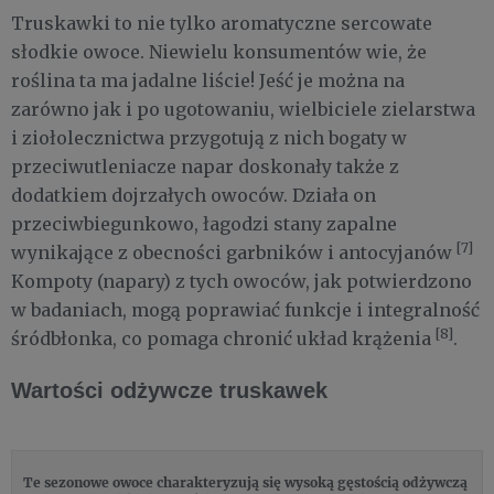
Truskawki to nie tylko aromatyczne sercowate
słodkie owoce. Niewielu konsumentów wie, że
roślina ta ma jadalne liście! Jeść je można na
zarówno jak i po ugotowaniu, wielbiciele zielarstwa
i ziołolecznictwa przygotują z nich bogaty w
przeciwutleniacze napar doskonały także z
dodatkiem dojrzałych owoców. Działa on
przeciwbiegunkowo, łagodzi stany zapalne
[7]
wynikające z obecności garbników i antocyjanów
Kompoty (napary) z tych owoców, jak potwierdzono
w badaniach, mogą poprawiać funkcje i integralność
[8]
śródbłonka, co pomaga chronić układ krążenia
.
Wartości odżywcze truskawek
Te sezonowe owoce charakteryzują się wysoką gęstością odżywczą