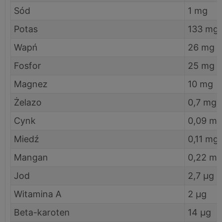
Sód
1 mg
Potas
133 mg
Wapń
26 mg
Fosfor
25 mg
Magnez
10 mg
Żelazo
0,7 mg
Cynk
0,09 m
Miedź
0,11 mg
Mangan
0,22 m
Jod
2,7 µg
Witamina A
2 µg
Beta-karoten
14 µg