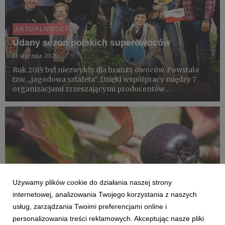
AKTUALNOŚCI
Udany sezon polskich superowoców
13 stycznia 2020
Rok 2019 był niezwykły dla branży owoców. Powstała
tzw. „jagodowa sztafeta”. Dzięki współpracy między 7
organizacjami zrzeszającymi producentów
poszczególnych gatunków oraz grup producentów
powstała wspólna oferta i wspólna komunikacja. Branża
zaoferowała konsumentom świ...
Używamy plików cookie do działania naszej strony
internetowej, analizowania Twojego korzystania z naszych
usług, zarządzania Twoimi preferencjami online i
personalizowania treści reklamowych. Akceptując nasze pliki