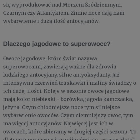
się wyprodukować nad Morzem Śródziemnym,
Czarnym czy Atlantykiem. Zimne noce dają nam
wybarwienie i dużą ilość antocyjanów.
Dlaczego jagodowe to superowoce?
Owoce jagodowe, które świat nazywa
superowocami, zawierają ważne dla zdrowia
ludzkiego antocyjany, silne antyoksydanty. Już
intensywna czerwień truskawki i maliny świadczy o
ich dużej ilości. Koleje w sezonie owoce jagodowe
mają kolor niebieski - borówka, jagoda kamczacka,
jeżyna. Czym chłodniejsze noce tym silniejsze
wybarwienie owoców. Czym ciemniejszy owoc, tym
ma więcej antocyjanów. Najwięcej jest ich w
owocach, które zbieramy w drugiej części sezonu. To
dlatego o porzeczce i aronii mówi się „czarne złoto”.