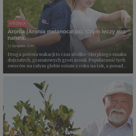
ARONIA
Aronia (Aronia melanocarpa). Czym leczy nas
natura.
13 sierpnia 2019
Druga połowa wakacji to czas słodko-cierpkiego smaku
dojrzałych, granatowych gron aronii. Popularność tych
owoców na całym globie rośnie z roku na rok, a ponad
50 tys. ton aronii opuszcza co sezon Polskę we
wszystkich kierunkach świata. Czym zachwyca i za co
cenić powinn...