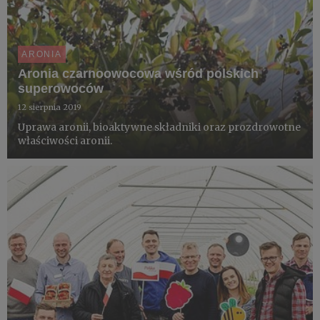
ARONIA
Aronia czarnoowocowa wśród polskich
superowoców
12 sierpnia 2019
Uprawa aronii, bioaktywne składniki oraz prozdrowotne
właściwości aronii.