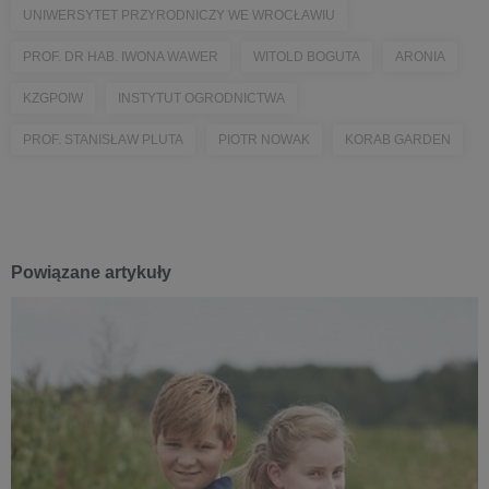
UNIWERSYTET PRZYRODNICZY WE WROCŁAWIU
PROF. DR HAB. IWONA WAWER
WITOLD BOGUTA
ARONIA
KZGPOIW
INSTYTUT OGRODNICTWA
PROF. STANISŁAW PLUTA
PIOTR NOWAK
KORAB GARDEN
Powiązane artykuły