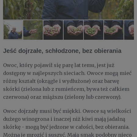
Jeść dojrzałe, schłodzone, bez obierania
Owoc, który pojawił się parę lat temu, jest już
dostępny w najlepszych sieciach. Owoce mogą mieć
różny kształt (okrągłe i wydłużone) oraz barwę
skórki (zielona lub z rumieńcem, bywa też całkiem
czerwona) oraz miąższu (zielony lub czerwony).
Owoc dojrzały musi być miękki. Owoce są wielkości
dużego winogrona i inaczej niż kiwi mają jadalną
skórkę - mogą być jedzone w całości, bez obierania.
Można je mrozić i suszyć. Mają smak podobny nieco