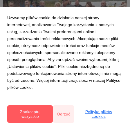
Używamy plików cookie do działania naszej strony
internetowej, analizowania Twojego korzystania z naszych
usług, zarządzania Twoimi preferencjami online i
CZAS NA POLSKIE SUPEROWOCE MiniKiwi (4).jpg
personalizowania treści reklamowych. Akceptując nasze pliki
cookie, otrzymasz odpowiednie treści oraz funkcje mediów
grafika
|
2,3 MB
Pobierz
społecznościowych, spersonalizowane reklamy i ulepszony
sposób przeglądania. Aby zarządzać swoimi wyborami, kliknij
„Ustawienia plików cookie”. Pliki cookie niezbędne są do
podstawowego funkcjonowania strony internetowej i nie mogą
być odrzucone. Więcej informacji znajdziesz w naszej Polityce
plików cookie.
CZAS NA POLSKIE SUPEROWOCE MiniKiwi (2).jpg
grafika
|
3,09 MB
Pobierz
Zaakceptuj
Polityka plików
Odrzuć
wszystkie
cookies