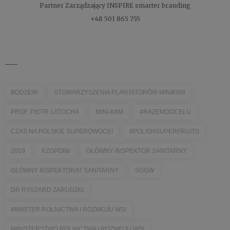
Partner Zarządzający
INSPIRE smarter branding
+48 501 865 755
___
BODZEW
STOWARZYSZENIA PLANTATORÓW MINIKIWI
PROF. PIOTR LATOCHA
MINI-KIWI
#RAZEMDOCELU
CZAS NA POLSKIE SUPEROWOCE!
#POLISHSUPERFRUITS
2019
KZGPOIW
GŁÓWNY INSPEKTOR SANITARNY
GŁÓWNY INSPEKTORAT SANITARNY
SGGW
DR RYSZARD ZARUDZKI
MINISTER ROLNICTWA I ROZWOJU WSI
MINISTERSTWO ROLNICTWA I ROZWOJU WSI