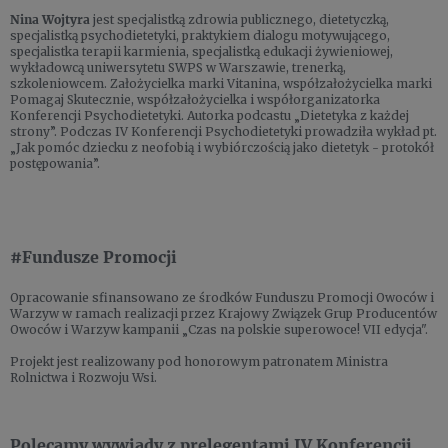
Nina Wojtyra
jest specjalistką zdrowia publicznego, dietetyczką,
specjalistką psychodietetyki, praktykiem dialogu motywującego,
specjalistka terapii karmienia, specjalistką edukacji żywieniowej,
wykładowcą uniwersytetu SWPS w Warszawie, trenerką,
szkoleniowcem. Założycielka marki Vitanina, współzałożycielka marki
Pomagaj Skutecznie, współzałożycielka i współorganizatorka
Konferencji Psychodietetyki. Autorka podcastu „Dietetyka z każdej
strony”. Podczas IV Konferencji Psychodietetyki prowadziła wykład pt.
„Jak pomóc dziecku z neofobią i wybiórczością jako dietetyk - protokół
postępowania”.
#Fundusze Promocji
Opracowanie sfinansowano ze środków Funduszu Promocji Owoców i
Warzyw w ramach realizacji przez Krajowy Związek Grup Producentów
Owoców i Warzyw kampanii „Czas na polskie superowoce! VII edycja".
Projekt jest realizowany pod honorowym patronatem Ministra
Rolnictwa i Rozwoju Wsi.
Polecamy wywiady z prelegentami IV Konferencji