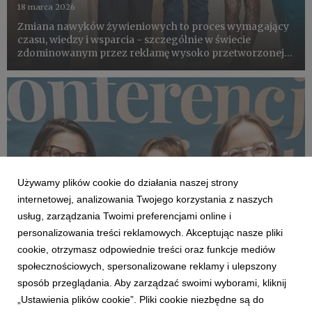
18 marca 2026
Zmiana nawyków żywieniowych to proces wymagający
czasu, wiedzy i wsparcia - szczególnie w świecie
zdominowanym przez reklamę wysoko przetworzonej
żywności. Podczas IV Konferencji Psychodietetyki
ekspertki podkreślały, że powrót do prostych, lokalnych
produktów może być k...
Używamy plików cookie do działania naszej strony
internetowej, analizowania Twojego korzystania z naszych
usług, zarządzania Twoimi preferencjami online i
personalizowania treści reklamowych. Akceptując nasze pliki
cookie, otrzymasz odpowiednie treści oraz funkcje mediów
KONFERENCJA PSYCHODIETETYKI
społecznościowych, spersonalizowane reklamy i ulepszony
Co? Jak? Dlaczego? - aronia w centrum
sposób przeglądania. Aby zarządzać swoimi wyborami, kliknij
rozmów o zdrowym odżywianiu
„Ustawienia plików cookie”. Pliki cookie niezbędne są do
17 marca 2026