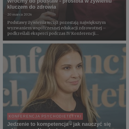
Wróćmy do podstaw - prostota w żywieniu
kluczem do zdrowia
20 marca 2026
Podstawy żywienia wciąż pozostają największym
wyzwaniem współczesnej edukacji zdrowotnej –
podkreślali eksperci podczas IV Konferencji
Psychodietetyki. W świecie nadmiaru informacji i
wysoko przetworzonej żywności powrót do prostych,
lokalnych produktów - w tym owoców ja...
KONFERENCJA PSYCHODIETETYKI
Jedzenie to kompetencja - jak nauczyć się