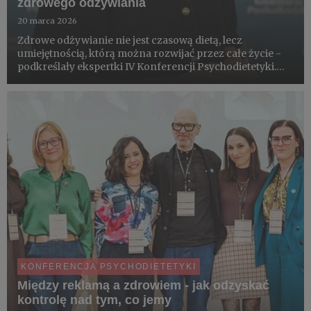
zdrowego odżywiania
20 marca 2026
Zdrowe odżywianie nie jest czasową dietą, lecz
umiejętnością, którą można rozwijać przez całe życie -
podkreślały ekspertki IV Konferencji Psychodietetyki.
Kluczem do sukcesu okazuje się nie perfekcja, lecz
codzienne wybory oparte na prostych, naturalnych
produktach, w t...
KONFERENCJA PSYCHODIETETYKI
Między reklamą a zdrowiem - jak odzyskać
kontrolę nad tym, co jemy