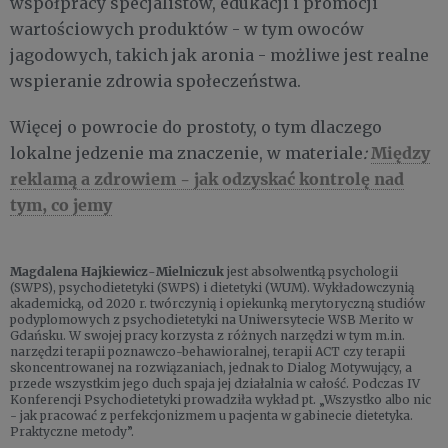
współpracy specjalistów, edukacji i promocji
wartościowych produktów - w tym owoców
jagodowych, takich jak aronia - możliwe jest realne
wspieranie zdrowia społeczeństwa.
Więcej o powrocie do prostoty, o tym dlaczego
Między
lokalne jedzenie ma znaczenie, w materiale
:
reklamą a zdrowiem - jak odzyskać kontrolę nad
tym, co jemy
Magdalena Hajkiewicz-Mielniczuk
jest absolwentką psychologii
(SWPS), psychodietetyki (SWPS) i dietetyki (WUM). Wykładowczynią
akademicką, od 2020 r. twórczynią i opiekunką merytoryczną studiów
podyplomowych z psychodietetyki na Uniwersytecie WSB Merito w
Gdańsku. W swojej pracy korzysta z różnych narzędzi w tym m.in.
narzędzi terapii poznawczo-behawioralnej, terapii ACT czy terapii
skoncentrowanej na rozwiązaniach, jednak to Dialog Motywujący, a
przede wszystkim jego duch spaja jej działalnia w całość. Podczas IV
Konferencji Psychodietetyki prowadziła wykład pt. „Wszystko albo nic
- jak pracować z perfekcjonizmem u pacjenta w gabinecie dietetyka.
Praktyczne metody”.