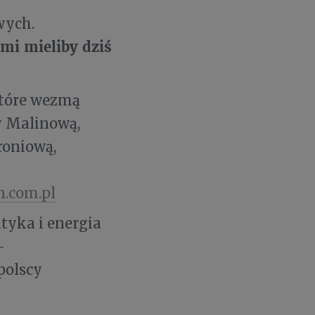
wych.
ami mieliby dziś
które wezmą
y Malinową,
roniową,
n.com.pl
tyka i energia
-
polscy