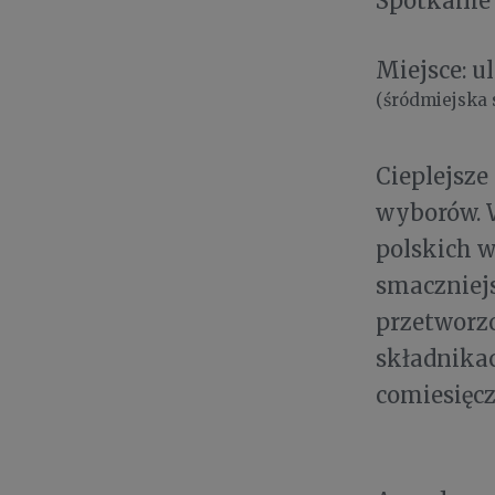
Spotkanie
Miejsce: ul
(śródmiejska s
Cieplejsze
wyborów. W
polskich w
smaczniejs
przetworzo
składnikac
comiesięcz