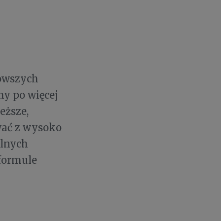
rowszych
my po więcej
eższe,
wać z wysoko
alnych
 formule