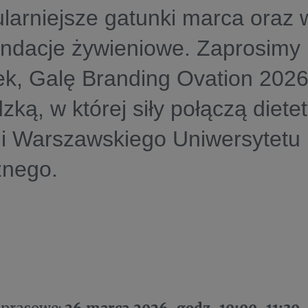
larniejsze gatunki marca oraz
ndacje żywieniowe. Zaprosimy
ek, Galę
Branding Ovation 2026
zką, w której siły połączą diete
 Warszawskiego Uniwersytetu
znego.
26 marca
2026
, godz. 10:00-11:30