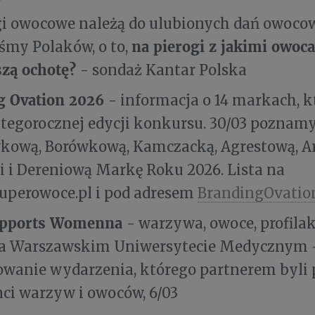
ogi owocowe należą do ulubionych dań owoco
na pierogi z jakimi owoc
śmy Polaków, o to,
szą ochotę?
- sondaż Kantar Polska
g Ovation 2026
- informacja o 14 markach, 
 tegorocznej edycji konkursu. 30/03 poznam
kową, Borówkową, Kamczacką, Agrestową, A
 i Dereniową Markę Roku 2026. Lista na
uperowoce.pl i pod adresem
BrandingOvatio
pports Womenna
- warzywa, owoce, profilak
na Warszawskim Uniwersytecie Medycznym 
wanie wydarzenia, którego partnerem byli 
ci warzyw i owoców, 6/03