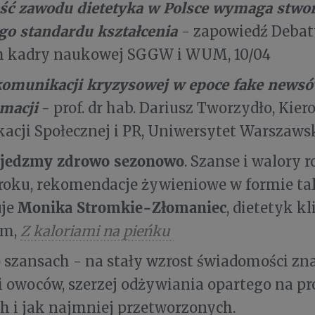
ść zawodu dietetyka w Polsce wymaga stwor
go standardu kształcenia
- zapowiedź Debat
m kadry naukowej SGGW i WUM, 10/04
komunikacji kryzysowej w epoce fake newsó
macji
- prof. dr hab. Dariusz Tworzydło, Kie
cji Społecznej i PR, Uniwersytet Warszaws
 jedzmy zdrowo sezonowo
. Szanse i walory 
 roku, rekomendacje żywieniowe w formie ta
Monika Stromkie-Złomaniec
uje
, dietetyk kl
am,
Z kaloriami na pieńku
 szansach - na stały wzrost świadomości zna
 owoców, szerzej odżywiania opartego na p
h i jak najmniej przetworzonych.