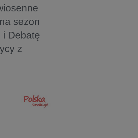
 wiosenne
 na sezon
 i Debatę
tycy z