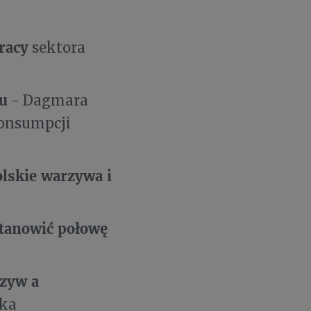
racy
sektora
u
- Dagmara
konsumpcji
olskie warzywa i
stanowić połowę
rzyw a
ska