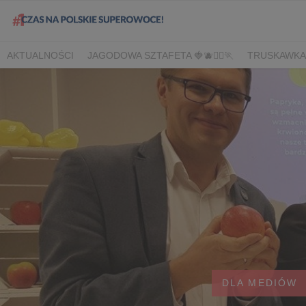
AKTUALNOŚCI
JAGODOWA SZTAFETA 🍓🫐🏃‍♀️🏃
TRUSKAWKA
DLA HANDLU
DLA MEDIÓW
DLA PLANTATORÓW
NARODOW
BORÓWKA
AGREST
CORE TEAM
BERRY INNOVATION
B
OWOCOWE LATO W KONESERZE
JAGODOWE MISTRZOSTWA 
WYBORY 2022
WYBORY 2021
WYBORY 2020
LATO Z BOR
DLA MEDIÓW