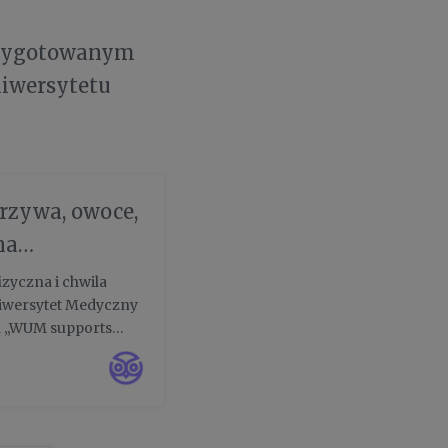
rzygotowanym
iwersytetu
zywa, owoce,
na
 Medycznym
izyczna i chwila
iwersytet Medyczny
a „WUM supports
kały tematyczne