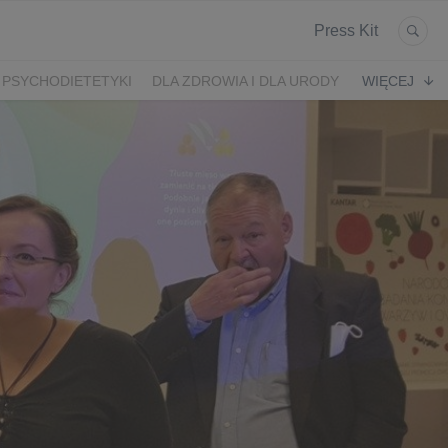
Press Kit
 PSYCHODIETETYKI
DLA ZDROWIA I DLA URODY
WIĘCEJ
K
ARONIA
JEŻYNY
PORZECZKI
MALINA
LODY RZEMIEŚLNICZE
 2024
SZCZYT IBO 2023 🫐
WYBORY 2023