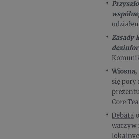
Przyszło
wspólne
udziałe
Zasady 
dezinfor
Komunika
Wiosna,
się pory
prezent
Core Te
Debata
o
warzyw i
lokalnyc