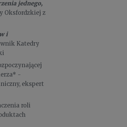
zenia jednego,
y Oksfordzkiej z
w i
rownik Katedry
ki
rozpoczynającej
lerza* -
iniczny, ekspert
czenia roli
roduktach