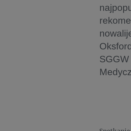
najpopu
rekome
nowalij
Oksford
SGGW i
Medyc