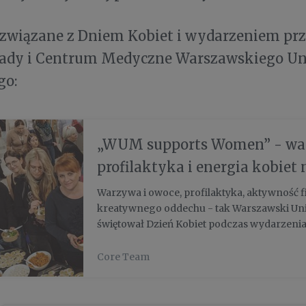
 związane z Dniem Kobiet i wydarzeniem p
łady i Centrum Medyczne Warszawskiego Un
go:
„WUM supports Women” - war
profilaktyka i energia kobiet 
Warszawskim Uniwersytecie
Warzywa i owoce, profilaktyka, aktywność f
kreatywnego oddechu - tak Warszawski Un
świętował Dzień Kobiet podczas wydarzeni
Women”. Na uczestniczki i uczestników cze
strefy zdrowia, w których można było ...
Core Team