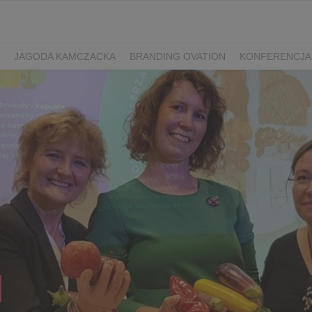
JAGODA KAMCZACKA
BRANDING OVATION
KONFERENCJA
Y DZIEŃ SPORTU
ŻURAWINA
MINIKIWI
DEREŃ
ROKITNI
ERRY FEST
PRZETWORY
PRZEPISY
PIWO RZEMIEŚLNICZE
ŚWIATA
DZIEŃ POLSKIEJ BORÓWKI
WYBORY 2025
WYBORY
ÓWKAMI 2018
ENGLISH