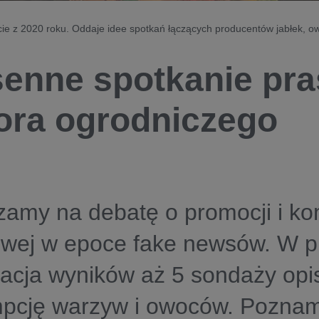
cie z 2020 roku. Oddaje idee spotkań łączących producentów jabłek, o
enne spotkanie pr
ora ogrodniczego
amy na debatę o promocji i ko
owej w epoce fake newsów. W p
acja wyników aż 5 sondaży opi
pcję warzyw i owoców. Pozna