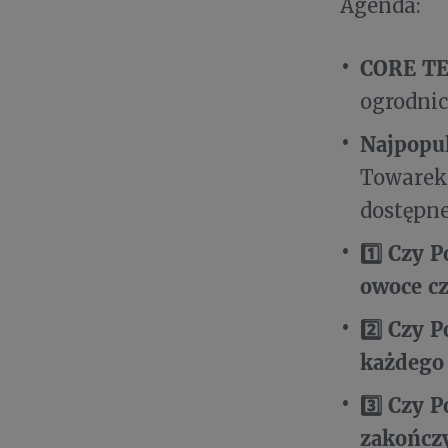
Agenda:
CORE TE
ogrodnic
Najpopu
Towarek,
dostępne
1️⃣ Czy 
owoce cz
2️⃣ Czy 
każdego
3️⃣ Czy 
zakończ