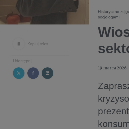
Historyczne zdję
socjologami
Wios
sekt
Kopiuj tekst
Udostępnij
19 marca 2026
Zaprasz
kryzys
prezent
konsum