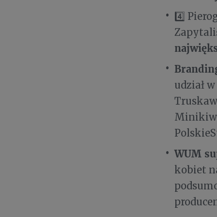
4️⃣ Pier
Zapytali
najwięk
Brandin
udział w
Truskaw
Minikiwi
PolskieS
WUM su
kobiet 
podsumo
producen