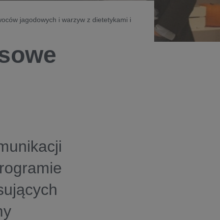
woców jagodowych i warzyw z dietetykami i
asowe
munikacji
rogramie
sujących
my