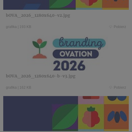
bOVA_2026_1280x640-v2.jpg
grafika
|
193 KB
Pobierz
bOVA_2026_1280x640-b-v3.jpg
grafika
|
162 KB
Pobierz