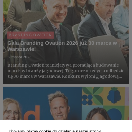
BRANDING OVATION
Gala Branding Ovation 2026 już 30 marca w
Warszawie!
19 marca 2026
Branding Ovation to inicjatywa promująca budowanie
marek w branży jagodowej. Tegoroczna edycja odbędzie
się 30 marca w Warszawie. Konkurs wyłoni „Jagodową
Markę Roku 2026”, Grand Prix w kategorii „Dział
Marketingu Roku 2026” oraz 8 najlepszych marek
gatunkowych - Truskaw...
Używamy plików cookie do działania naszej strony