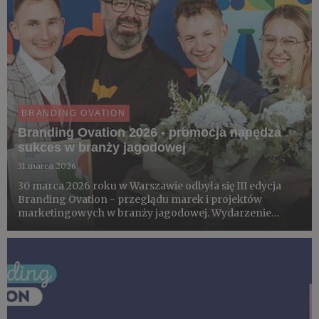
BRANDING OVATION
Branding Ovation 2026 - promocja napędza
sukces w branży jagodowej
31 marca 2026
30 marca 2026 roku w Warszawie odbyła się III edycja
Branding Ovation - przeglądu marek i projektów
marketingowych w branży jagodowej. Wydarzenie
potwierdziło, że o sukcesie rynkowym coraz częściej
decyduje nie tylko jakość produktu, ale umiejętność
budowania silnej, aut...