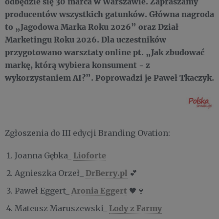
odbędzie się 30 marca w Warszawie. Zapraszamy
producentów wszystkich gatunków. Główna nagroda
to „Jagodowa Marka Roku 2026” oraz Dział
Marketingu Roku 2026. Dla uczestników
przygotowano warsztaty online pt. „Jak zbudować
markę, którą wybiera konsument - z
wykorzystaniem AI?”. Poprowadzi je Paweł Tkaczyk.
Zgłoszenia do III edycji Branding Ovation:
Lioforte
Joanna Gębka_
DrBerry.pl
Agnieszka Orzeł_
💕
Aronia Eggert
Paweł Eggert_
🖤🍷
Lody z Farmy
Mateusz Maruszewski_