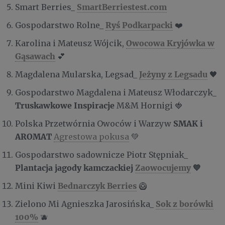
SmartBerriestest.com
Smart Berries_
Ryś Podkarpacki
Gospodarstwo Rolne_
❤️
Owocowa Kryjówka w
Karolina i Mateusz Wójcik,
Gąsawach
💕
Jeżyny z Legsadu
Magdalena Mularska, Legsad_
🖤
Gospodarstwo Magdalena i Mateusz Włodarczyk_
Truskawkowe Inspiracje
M&M Hornigi 🍓
SMAK i
Polska Przetwórnia Owoców i Warzyw
AROMAT
Agrestowa pokusa
💚
Gospodarstwo sadownicze Piotr Stępniak_
Plantacja jagody kamczackiej
Zaowocujemy
💙
Bednarczyk Berries
Mini Kiwi
🥝
Sok z borówki
Zielono Mi Agnieszka Jarosińska_
100%
🫐