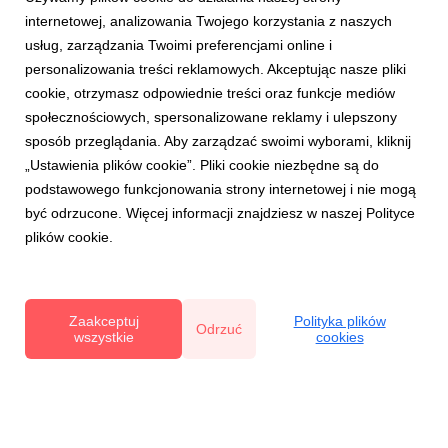
internetowej, analizowania Twojego korzystania z naszych
usług, zarządzania Twoimi preferencjami online i
personalizowania treści reklamowych. Akceptując nasze pliki
BRANDING OVATION
cookie, otrzymasz odpowiednie treści oraz funkcje mediów
Od plantacji do jagodowej marki premium -
społecznościowych, spersonalizowane reklamy i ulepszony
zapisy na szkolenia w ramach Branding
sposób przeglądania. Aby zarządzać swoimi wyborami, kliknij
Ovation 2026 - tylko do 16 marca
„Ustawienia plików cookie”. Pliki cookie niezbędne są do
9 marca 2026
podstawowego funkcjonowania strony internetowej i nie mogą
Zapraszamy do udziału w III edycji Branding Ovation. Dla
być odrzucone. Więcej informacji znajdziesz w naszej Polityce
biorących udział w konkursie przygotowano wyjątkowe
plików cookie.
szkolenie na temat jagodowego marketingu,
storytellingu, ze sporą dawką praktycznego korzystania
z AI. Dołącz od jagodowych prze.twórców już dziś!
Zaakceptuj
Polityka plików
Odrzuć
wszystkie
cookies