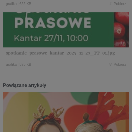
grafika
|
633 KB
Pobierz
spotkanie-prasowe-kantar-2025-11-27_TT-01.jpg
grafika
|
585 KB
Pobierz
Powiązane artykuły