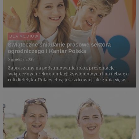
DLA MEDIÓW
Świąteczne śniadanie prasowe sektora
ogrodniczego i Kantar Polska
5 grudnia 2025
Zapraszamy na podsumowanie roku, prezentacje
świątecznych rekomendacji żywieniowych i na debatę o
roli dietetyka. Polacy chcą jeść zdrowiej, ale gubią się w
chaosie informacji i dezinformacji. W czym może pomóc
dietetyk? Kiedy warto iść do dietetyka? Wśród ekspertów
Nina...