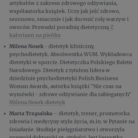
artykułów z zakresu zdrowego odżywiania,
współautorka książek. Uczy jak jeść zdrowo,
sezonowo, smacznie i jak docenić rolę warzyw i
owoców. Prowadzi poradnię dietetyczną
Z
kaloriami na pieńku
Milena Nosek
- dietetyk kliniczny,
psychodietetyk. Absolwentka WUM. Wykładowca
dietetyki w sporcie. Dietetyczka Polskiego Baletu
Narodowego. Dietetyk z tytułem lidera w
dziedzinie psychodietetyki Polish Business
Woman Awards, autorka książki "Nie czas na
wymówki - zdrowe odżywianie dla zabieganych"
Milena.Nosek.dietetyk
Marta Trząsalska
– dietetyk, trener, promotorka
zdrowia i medycyny stylu życia, m.in. w Pytanie na
śniadanie. Studiuje pielęgniarstwo i otworzyła
przewód doktorski nt. otyłości. Jest laureatką