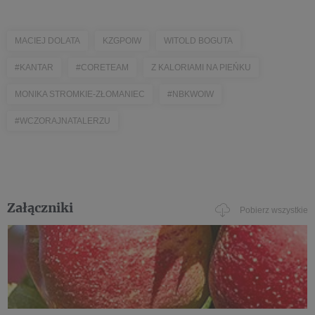
MACIEJ DOLATA
KZGPOIW
WITOLD BOGUTA
#KANTAR
#CORETEAM
Z KALORIAMI NA PIEŃKU
MONIKA STROMKIE-ZŁOMANIEC
#NBKWOIW
#WCZORAJNATALERZU
Załączniki
Pobierz wszystkie