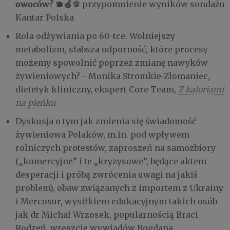
owoców?
🫐🍎🫑
przypomnienie wyników sondażu
Kantar Polska
Rola odżywiania po 60-tce. Wolniejszy
metabolizm, słabsza odporność, które procesy
możemy spowolnić poprzez zmianę nawyków
żywieniowych? - Monika Stromkie-Złomaniec,
dietetyk kliniczny, ekspert Core Team,
Z kaloriami
na pieńku
Dyskusja
o tym jak zmienia się świadomość
żywieniowa Polaków, m.in. pod wpływem
rolniczych protestów, zaproszeń na samozbiory
(„komercyjne” i te „kryzysowe”, będące aktem
desperacji i próbą zwrócenia uwagi na jakiś
problem), obaw związanych z importem z Ukrainy
i Mercosur, wysiłkiem edukacyjnym takich osób
jak dr Michał Wrzosek, popularnością Braci
Rodzeń, wreszcie wywiadów Bogdana