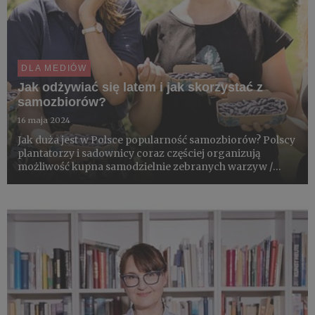
DLA MEDIÓW
Jak odżywiać się latem i jak skorzystać z
samozbiorów?
16 maja 2024
Jak duża jest w Polsce popularność samozbiorów? Polscy
plantatorzy i sadownicy coraz częściej organizują
możliwość kupna samodzielnie zebranych warzyw /
owoców, zobaczenia pracy przy zbiorach, pokazania
dzieciom jak rosną owoce i warzywa, pokazania, że są z
pola a nie ze...