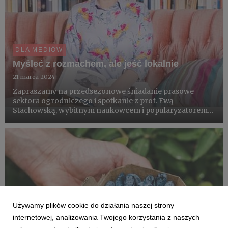
DLA MEDIÓW
Myśleć z rozmachem, ale jeść lokalnie
21 marca 2024
Zapraszamy na przedsezonowe śniadanie prasowe
sektora ogrodniczego i spotkanie z prof. Ewą
Stachowską, wybitnym naukowcem i popularyzatorem
wiedzy o żywieniu. Ponad 80 proc. Polaków popiera
protesty rolników, dlatego Kantar zbadał wpływ dość
powszechnego wzrostu zaintere...
Używamy plików cookie do działania naszej strony
internetowej, analizowania Twojego korzystania z naszych