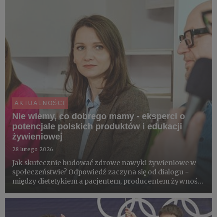
AKTUALNOŚCI
Nie wiemy, co dobrego mamy - eksperci o
potencjale polskich produktów i edukacji
żywieniowej
28 lutego 2026
Jak skutecznie budować zdrowe nawyki żywieniowe w
społeczeństwie? Odpowiedź zaczyna się od dialogu -
między dietetykiem a pacjentem, producentem żywności
a konsumentem oraz wielka edukacją a praktyką
codziennych wyborów. Podczas debaty z udziałem
dietetyków, edukatorów i...