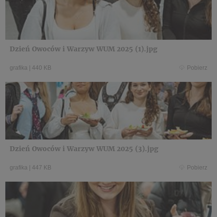
Dzień Owoców i Warzyw WUM 2025 (1).jpg
grafika
|
440 KB
Pobierz
Dzień Owoców i Warzyw WUM 2025 (3).jpg
grafika
|
447 KB
Pobierz