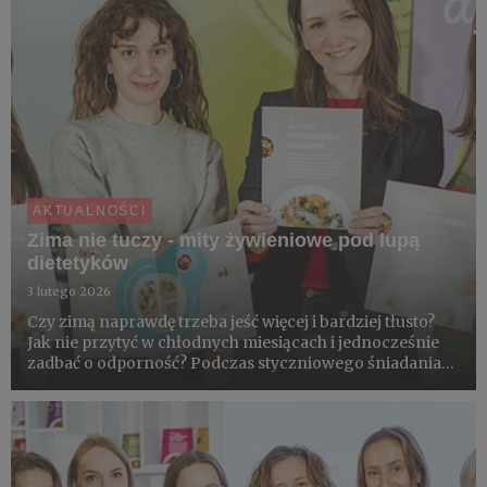
AKTUALNOŚCI
Zima nie tuczy - mity żywieniowe pod lupą
dietetyków
3 lutego 2026
Czy zimą naprawdę trzeba jeść więcej i bardziej tłusto?
Jak nie przytyć w chłodnych miesiącach i jednocześnie
zadbać o odporność? Podczas styczniowego śniadania
prasowego sektora ogrodniczego dietetyk kliniczny
Monika Stromkie-Złomaniec rozprawiła się z
popularnymi mitam...