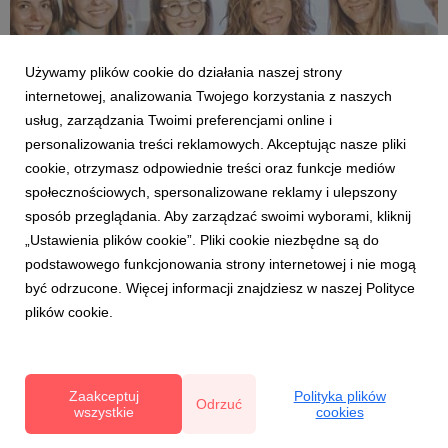
Używamy plików cookie do działania naszej strony
internetowej, analizowania Twojego korzystania z naszych
usług, zarządzania Twoimi preferencjami online i
personalizowania treści reklamowych. Akceptując nasze pliki
cookie, otrzymasz odpowiednie treści oraz funkcje mediów
AKTUALNOŚCI
społecznościowych, spersonalizowane reklamy i ulepszony
Polskie święta, polskie produkty, wspólne
sposób przeglądania. Aby zarządzać swoimi wyborami, kliknij
życzenia
„Ustawienia plików cookie”. Pliki cookie niezbędne są do
22 grudnia 2025
podstawowego funkcjonowania strony internetowej i nie mogą
Święta to czas zatrzymania, spotkań przy wspólnym stole
być odrzucone. Więcej informacji znajdziesz w naszej Polityce
i wdzięczności - także za to, co na nim gości. Dietetycy,
plików cookie.
producenci oraz przedstawiciele mediów i badań rynku
łączą się w świątecznym geście „wszyscy wszystkim”,
podkreślając rolę owoców i warzyw w codziennym
odżyw...
Zaakceptuj
Polityka plików
Odrzuć
wszystkie
cookies