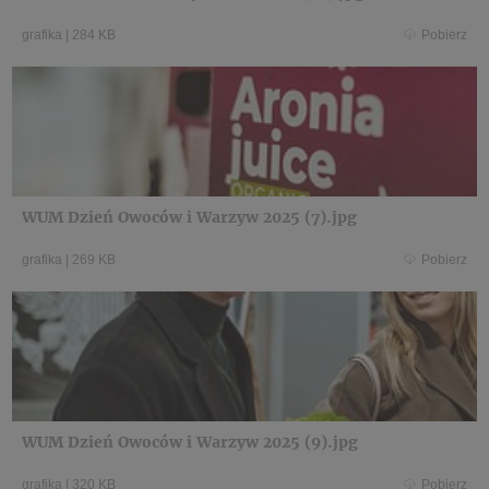
grafika
|
284 KB
Pobierz
WUM Dzień Owoców i Warzyw 2025 (7).jpg
grafika
|
269 KB
Pobierz
WUM Dzień Owoców i Warzyw 2025 (9).jpg
grafika
|
320 KB
Pobierz