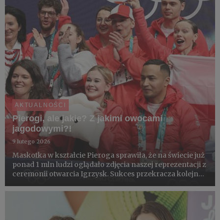
AKTUALNOŚCI
Pierogi, ale jakie? Z jakimi owocami
jagodowymi?!
9 lutego 2026
Maskotka w kształcie Pieroga sprawiła, że na świecie już
ponad 1 mln ludzi oglądało zdjęcia naszej reprezentacji z
ceremonii otwarcia Igrzysk. Sukces przekracza kolejne
granice. Jedyne pytanie: co jest w środku! 🥟🍓🫐