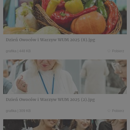
Dzień Owoców i Warzyw WUM 2025 (8).jpg
grafika
|
448 KB
Pobierz
Dzień Owoców i Warzyw WUM 2025 (2).jpg
grafika
|
309 KB
Pobierz