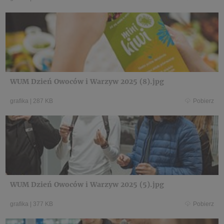
WUM Dzień Owoców i Warzyw 2025 (8).jpg
grafika
|
287 KB
Pobierz
WUM Dzień Owoców i Warzyw 2025 (5).jpg
grafika
|
377 KB
Pobierz