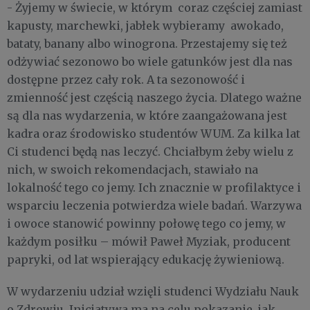
- Żyjemy w świecie, w którym coraz częściej zamiast
kapusty, marchewki, jabłek wybieramy awokado,
bataty, banany albo winogrona. Przestajemy się też
odżywiać sezonowo bo wiele gatunków jest dla nas
dostępne przez cały rok. A ta sezonowość i
zmienność jest częścią naszego życia. Dlatego ważne
są dla nas wydarzenia, w które zaangażowana jest
kadra oraz środowisko studentów WUM. Za kilka lat
Ci studenci będą nas leczyć. Chciałbym żeby wielu z
nich, w swoich rekomendacjach, stawiało na
lokalność tego co jemy. Ich znacznie w profilaktyce i
wsparciu leczenia potwierdza wiele badań. Warzywa
i owoce stanowić powinny połowę tego co jemy, w
każdym posiłku – mówił Paweł Myziak, producent
papryki, od lat wspierający edukację żywieniową.
W wydarzeniu udział wzięli studenci Wydziału Nauk
o Zdrowiu. Inicjatywa ma na celu pokazanie, jak