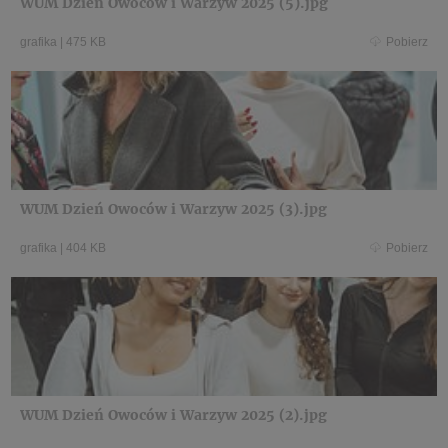
WUM Dzień Owoców i Warzyw 2025 (5).jpg
grafika
|
475 KB
Pobierz
WUM Dzień Owoców i Warzyw 2025 (3).jpg
grafika
|
404 KB
Pobierz
WUM Dzień Owoców i Warzyw 2025 (2).jpg