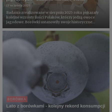
15 września 2025
Badania zrealizowane w sierpniu 2025 roku pokazały
kolejne wzrosty ilości Polaków, którzy jedzą owoce
jagodowe. Borówki ustanowiły swoje historyczne
rekordy konsumpcji, dla malin i truskawek był to
najlepszy sierpień w historii. Dla jeżyn i czerwonej
porzeczki - drugi wy...
BORÓWKA
Lato z borówkami - kolejny rekord konsumpcji