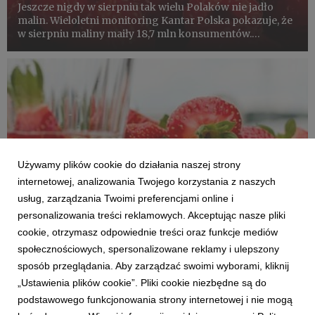
Jeszcze nigdy w sierpniu tak wielu Polaków nie jadło
malin. Wieloletni monitoring Kantar Polska pokazuje, że
w sierpniu maliny maiły 18,7 mln konsumentów.
O rosnącej popularności malin i modzie na to co lokalne
- Karolina i Mateusz Wójcik, plantatorzy z wielkopolskiej
Ow...
Używamy plików cookie do działania naszej strony
internetowej, analizowania Twojego korzystania z naszych
usług, zarządzania Twoimi preferencjami online i
personalizowania treści reklamowych. Akceptując nasze pliki
cookie, otrzymasz odpowiednie treści oraz funkcje mediów
TRUSKAWKA
społecznościowych, spersonalizowane reklamy i ulepszony
Truskawki - dłuższy sezon i rekordowe
sposób przeglądania. Aby zarządzać swoimi wyborami, kliknij
zainteresowanie!
„Ustawienia plików cookie”. Pliki cookie niezbędne są do
27 września 2025
podstawowego funkcjonowania strony internetowej i nie mogą
Owoce jagodowe je coraz więcej Polaków. Lato tego roku