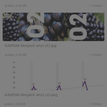
grafika
|
1,94 MB
Pobierz
KANTAR Sierpień 2025 (6).jpg
grafika
|
1,94 MB
Pobierz
KANTAR Sierpień 2025 (2).png
grafika
|
208 KB
Pobierz