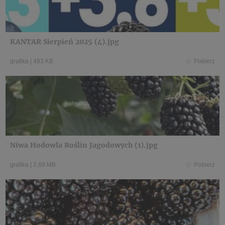
KANTAR Sierpień 2025 (4).jpg
grafika
|
493 KB
Pobierz
Niwa Hodowla Roślin Jagodowych (1).jpg
grafika
|
2,69 MB
Pobierz