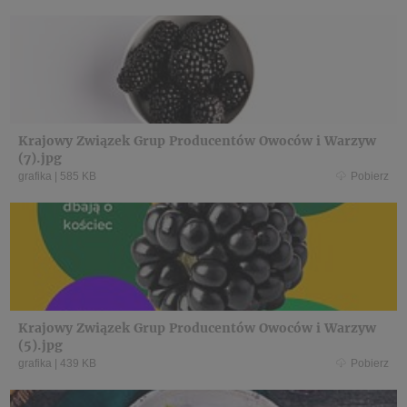
Krajowy Związek Grup Producentów Owoców i Warzyw
(7).jpg
grafika
|
585 KB
Pobierz
Krajowy Związek Grup Producentów Owoców i Warzyw
(5).jpg
grafika
|
439 KB
Pobierz