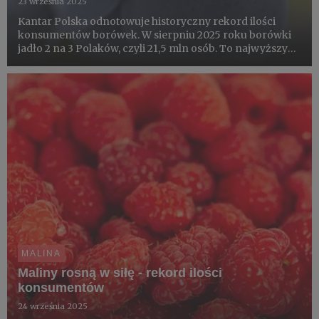
23 września 2025
Kantar Polska odnotowuje historyczny rekord ilości
konsumentów borówek. W sierpniu 2025 roku borówki
jadło 2 na 3 Polaków, czyli 21,5 mln osób. To najwyższy
wynik w historii realizowanego od 6 lat unikalnego
monitoringu konsumpcji. O sukcesie borówki Klaudia
Kącka-Janelt...
MALINA
Maliny rosną w siłę - rekord ilości
konsumentów
24 września 2025