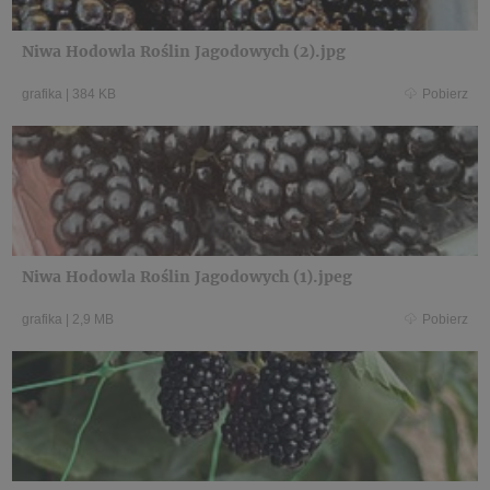
Niwa Hodowla Roślin Jagodowych (2).jpg
grafika
|
384 KB
Pobierz
Niwa Hodowla Roślin Jagodowych (1).jpeg
grafika
|
2,9 MB
Pobierz