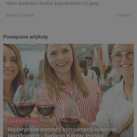
Niwa Hodowla Roślin Jagodowych (2).jpeg
grafika
|
3,04 MB
Pobierz
Powiązane artykuły
DLA HANDLU
Historyczne wzrosty konsumpcji owoców
jagodowych - badania Kantar Polska