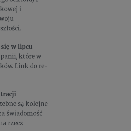
kowej i
zwoju
złości.
się w lipcu
panii, które w
ków. Link do re-
tracji
zebne są kolejne
sza świadomość
na rzecz