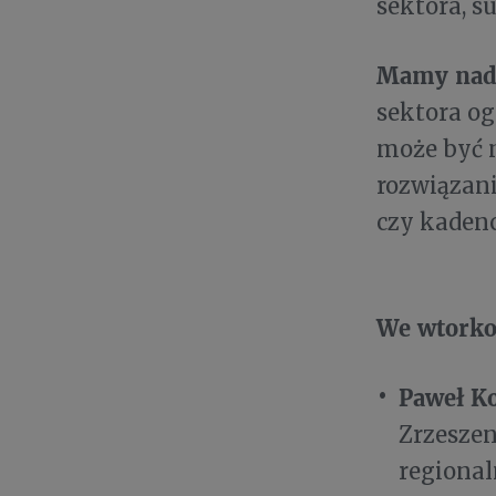
sektora, s
Mamy nadz
sektora og
może być 
rozwiązani
czy kadenc
We wtorko
Paweł K
Zrzeszen
regional