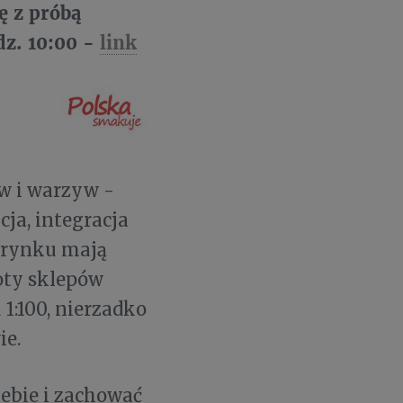
ę z próbą
dz. 10:00 -
link
w i warzyw -
ja, integracja
a rynku mają
roty sklepów
 1:100, nierzadko
ie.
iebie i zachować