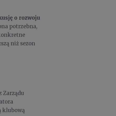
kusję o rozwoju
 ona potrzebna,
konkretne
szą niż sezon
z Zarządu
atora
ną klubową