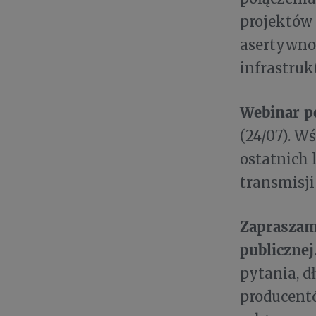
projektów 
asertywnoś
infrastruk
Webinar p
(24/07). W
ostatnich 
transmisj
Zapraszamy
publicznej
pytania, d
producentó