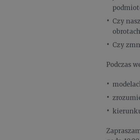
podmiot
Czy nas
obrotach
Czy zmni
Podczas we
modelac
zrozumie
kierunku
Zapraszamy