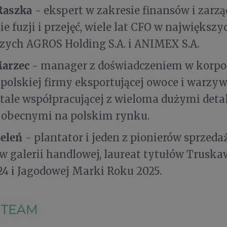
Raszka
- ekspert w zakresie finansów i zarzą
ie fuzji i przejęć, wiele lat CFO w największ
ych AGROS Holding S.A. i ANIMEX S.A.
arzec
- manager z doświadczeniem w korpora
 polskiej firmy eksportującej owoce i warzyw
stale współpracującej z wieloma dużymi deta
i obecnymi na polskim rynku.
Leleń
- plantator i jeden z pionierów sprze
 galerii handlowej, laureat tytułów Trusk
4 i Jagodowej Marki Roku 2025.