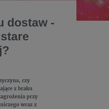
 dostaw -
stare
j?
zyczyna, czy
ające z braku
zagrożenia przy
niczego wraz z