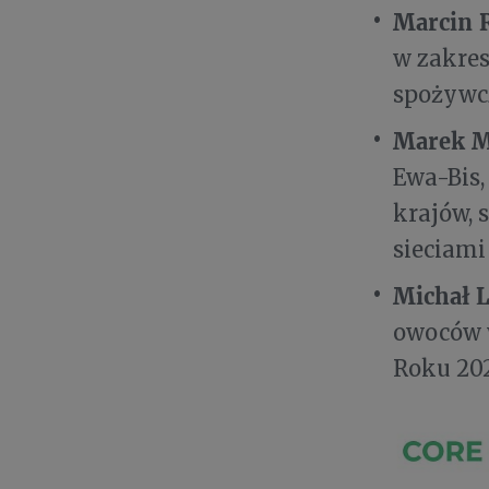
Marcin 
w zakres
spożywcz
Marek M
Ewa-Bis,
krajów, 
sieciam
Michał 
owoców w
Roku 202