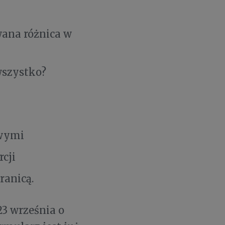
ana różnica w
 wszystko?
owymi
rcji
ranicą.
23 września o