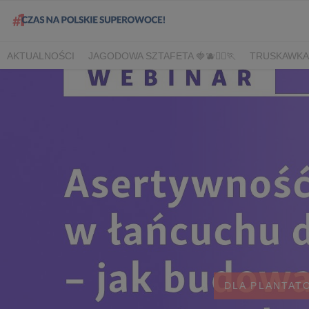
AKTUALNOŚCI
JAGODOWA SZTAFETA 🍓🫐🏃‍♀️🏃
TRUSKAWKA
DLA HANDLU
DLA MEDIÓW
DLA PLANTATORÓW
NARODOW
BORÓWKA
AGREST
CORE TEAM
BERRY INNOVATION
B
OWOCOWE LATO W KONESERZE
JAGODOWE MISTRZOSTWA 
WYBORY 2022
WYBORY 2021
WYBORY 2020
LATO Z BOR
DLA PLANTAT