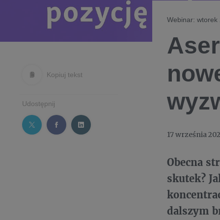
Webinar: wtorek 
Aser
nowe
Kopiuj tekst
wyzw
Udostępnij
17 września 20
Obecna st
skutek? Ja
koncentra
dalszym b