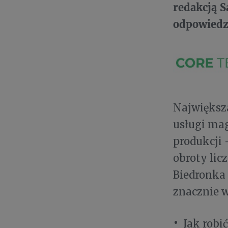
redakcją S
odpowiedzi
Największa
usługi mag
produkcji 
obroty lic
Biedronka 
znacznie w
Jak robi