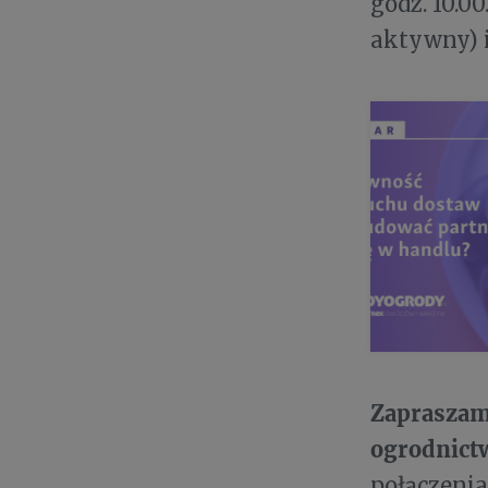
godz. 10.0
aktywny) 
Zapraszamy
ogrodnict
połączenia