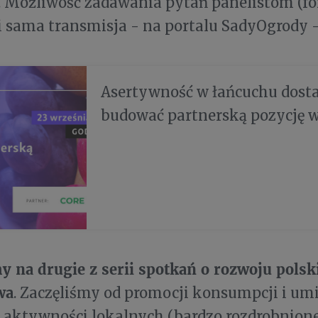
0. Możliwość zadawania pytań panelistom (fo
i sama transmisja - na portalu SadyOgrody 
Asertywność w łańcuchu dost
budować partnerską pozycję 
 na drugie z serii spotkań o rozwoju polsk
wa
. Zaczęliśmy od promocji konsumpcji i umi
 aktywności lokalnych (bardzo rozdrobnione