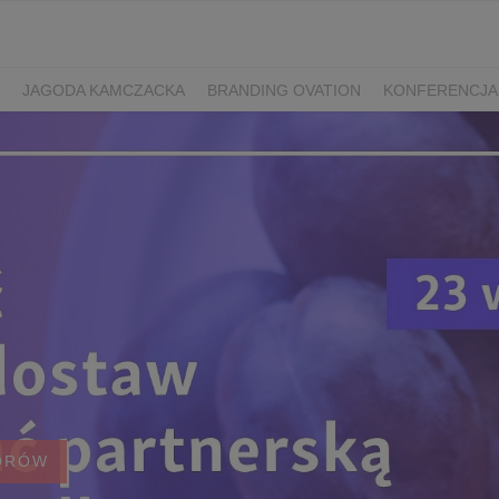
JAGODA KAMCZACKA
BRANDING OVATION
KONFERENCJA
Y DZIEŃ SPORTU
ŻURAWINA
MINIKIWI
DEREŃ
ROKITNI
ERRY FEST
PRZETWORY
PRZEPISY
PIWO RZEMIEŚLNICZE
ŚWIATA
DZIEŃ POLSKIEJ BORÓWKI
WYBORY 2025
WYBORY
ÓWKAMI 2018
ENGLISH
ORÓW