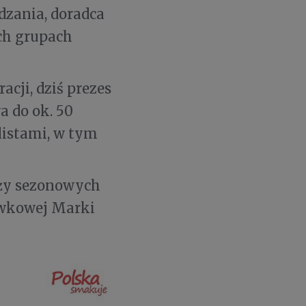
dzania, doradca
ych grupach
cji, dziś prezes
a do ok. 50
listami, w tym
daży sezonowych
awkowej Marki