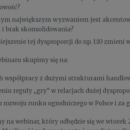
owość?
zym największym wyzwaniem jest akcentow
 i brak skonsolidowania?
ejszenie tej dysproporcji do np. 1:10 zmieni
binaru skupimy się na:
h współpracy z dużymi strukturami handl
niu reguły „gry” w relacjach dużej dyspropo
 rozwoju runku ogrodniczego w Polsce i za g
 na webinar, który odbędzie się we wtorek 