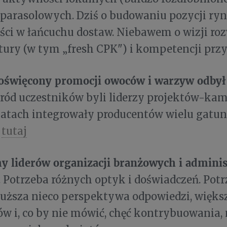
parasolowych. Dziś o budowaniu pozycji ryn
ci w łańcuchu dostaw. Niebawem o wizji ro
tury (w tym „fresh CPK") i kompetencji przys
oświęcony promocji owoców i warzyw odbył 
śród uczestników byli liderzy projektów-kam
latach integrowały producentów wielu gatun
i
tutaj
 liderów organizacji branżowych i adminis
. Potrzeba różnych optyk i doświadczeń. Potr
łuższa nieco perspektywa odpowiedzi, więk
w i, co by nie mówić, chęć kontrybuowania, 