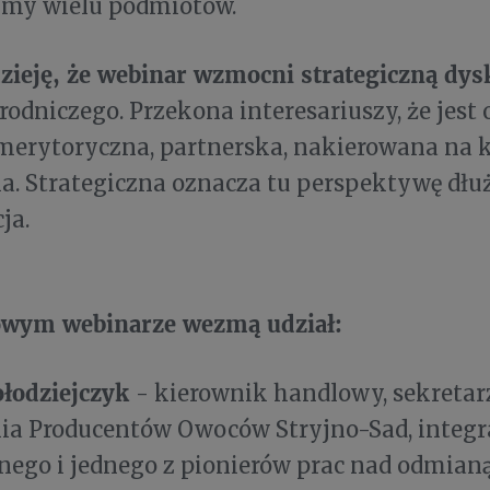
umy wielu podmiotów.
ieję, że webinar wzmocni strategiczną dys
rodniczego. Przekona interesariuszy, że jest
merytoryczna, partnerska, nakierowana na 
a. Strategiczna oznacza tu perspektywę dłuż
ja.
wym webinarze wezmą udział:
ołodziejczyk
- kierownik handlowy, sekretar
ia Producentów Owoców Stryjno-Sad, integr
nego i jednego z pionierów prac nad odmia