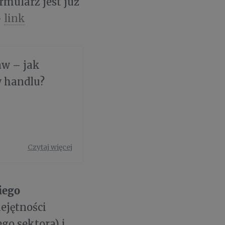
rmularz jest już
-
link
aw – jak
w handlu?
Czytaj więcej
iego
ejętności
go sektora) i