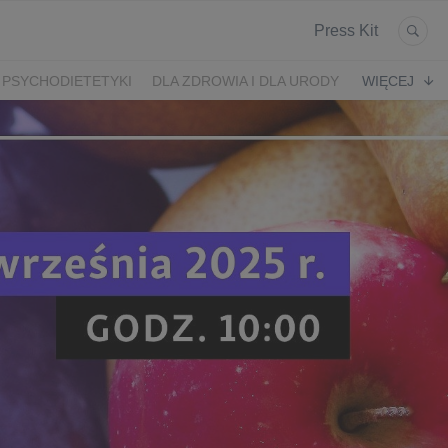
Press Kit
 PSYCHODIETETYKI
DLA ZDROWIA I DLA URODY
WIĘCEJ
K
ARONIA
JEŻYNY
PORZECZKI
MALINA
LODY RZEMIEŚLNICZE
 2024
SZCZYT IBO 2023 🫐
WYBORY 2023