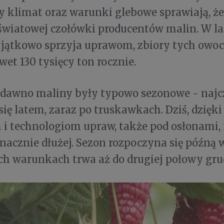
y klimat oraz warunki glebowe sprawiają, że 
światowej czołówki producentów malin. W la
jątkowo sprzyja uprawom, zbiory tych ow
wet 130 tysięcy ton rocznie.
edawno maliny były typowo sezonowe - najcz
się latem, zaraz po truskawkach. Dziś, dzię
i technologiom upraw, także pod osłonami, 
nacznie dłużej. Sezon rozpoczyna się późną w
h warunkach trwa aż do drugiej połowy gru