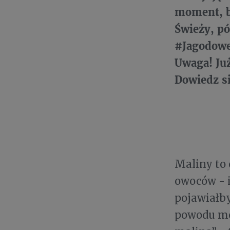
moment, b
Świeży, pó
#JagodoweC
Uwaga! Już
Dowiedz si
Maliny to 
owoców - i
pojawiałby
powodu mó