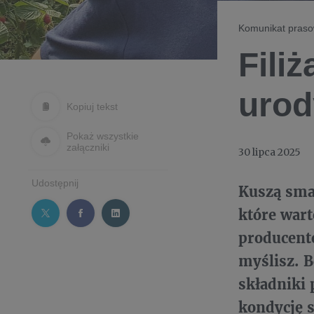
Komunikat pras
Fili
urod
Kopiuj tekst
Pokaż wszystkie
załączniki
30 lipca 2025
Udostępnij
Kuszą sma
które wart
producentó
myślisz. B
składniki 
kondycję 