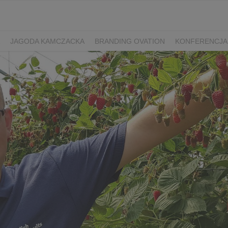
JAGODA KAMCZACKA
BRANDING OVATION
KONFERENCJA
Y DZIEŃ SPORTU
ŻURAWINA
MINIKIWI
DEREŃ
ROKITNI
ERRY FEST
PRZETWORY
PRZEPISY
PIWO RZEMIEŚLNICZE
ŚWIATA
DZIEŃ POLSKIEJ BORÓWKI
WYBORY 2025
WYBORY
ÓWKAMI 2018
ENGLISH