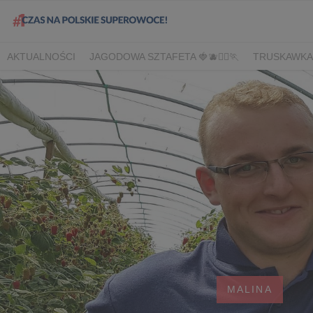
AKTUALNOŚCI
JAGODOWA SZTAFETA 🍓🫐🏃‍♀️🏃
TRUSKAWKA
DLA HANDLU
DLA MEDIÓW
DLA PLANTATORÓW
NARODOW
BORÓWKA
AGREST
CORE TEAM
BERRY INNOVATION
B
OWOCOWE LATO W KONESERZE
JAGODOWE MISTRZOSTWA 
WYBORY 2022
WYBORY 2021
WYBORY 2020
LATO Z BOR
MALINA