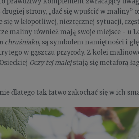
 to prawdziwy komplement zwracający uwagę
Z drugiej strony, „dać się wpuścić w maliny” 
 się w kłopotliwej, niezręcznej sytuacji, częst
rze maliny również mają swoje miejsce - u 
 chruśniaku
, są symbolem namiętności i gł
krytego w gąszczu przyrody. Z kolei malinow
Osieckiej
Oczy tej małej
stają się metaforą ła
ie dlatego tak łatwo zakochać się w ich sm