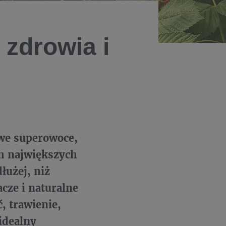
 zdrowia i
we superowoce,
ch największych
łużej, niż
cze i naturalne
, trawienie,
idealny