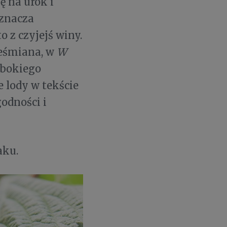
 na urok i
oznacza
o z czyjejś winy.
Leśmiana, w
W
ębokiego
e lody w tekście
godności i
aku.