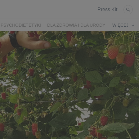
Press Kit
 PSYCHODIETETYKI
DLA ZDROWIA I DLA URODY
WIĘCEJ
K
ARONIA
JEŻYNY
PORZECZKI
MALINA
LODY RZEMIEŚLNICZE
 2024
SZCZYT IBO 2023 🫐
WYBORY 2023