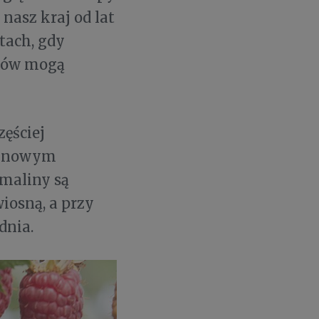
nasz kraj od lat
tach, gdy
oców mogą
ęściej
ki nowym
maliny są
iosną, a przy
dnia.