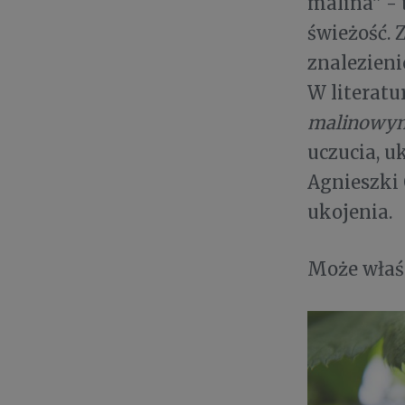
malina” -
świeżość. 
znalezienie
W literatu
malinowym
uczucia, u
Agnieszki 
ukojenia.
Może właśn