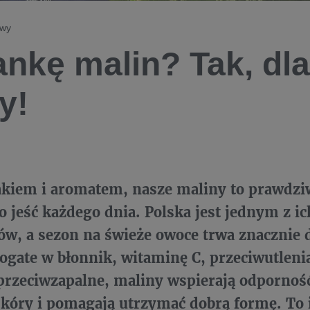
owy
żankę malin? Tak, dla
y!
kiem i aromatem, nasze maliny to prawdzi
o jeść każdego dnia. Polska jest jednym z i
w, a sezon na świeże owoce trwa znacznie d
ogate w błonnik, witaminę C, przeciwutlenia
przeciwzapalne, maliny wspierają odporność
skóry i pomagają utrzymać dobrą formę. To 