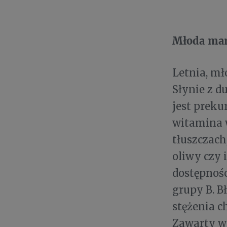
Młoda mar
Letnia, mł
Słynie z d
jest prek
witamina w
tłuszczach
oliwy czy
dostępnośc
grupy B. 
stężenia c
Zawarty w 