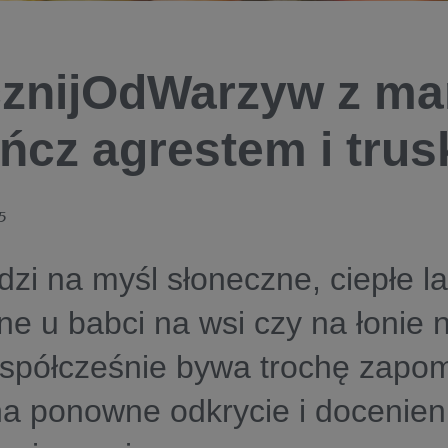
znijOdWarzyw z ma
ńcz agrestem i tru
5
zi na myśl słoneczne, ciepłe la
e u babci na wsi czy na łonie n
spółcześnie bywa trochę zapom
na ponowne odkrycie i docenien