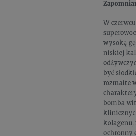
Zapomnian
W czerwcu 
superowoc,
wysoką gęs
niskiej ka
odżywczyc
być słodki
rozmaite w
charakter
bomba
wi
klinicznyc
kolagenu, 
ochronny e