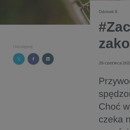
Odcinek 8
#Zac
zako
Udostępnij
28 czerwca 202
Przywod
spędzon
Choć w
czeka 