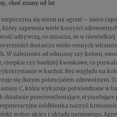
y, choć znany od lat
rozpoczyna się sezon na agrest – nieco zap
 który zapewnia wiele korzyści zdrowotnych
tość odżywczą, co oznacza, że w niewielkiej p
loryczności dostarcza wielu cennych witami
h. W zależności od odmiany czy koloru, owo
e, cierpkie czy bardziej kwaskowe, co pozwal
ykorzystanie w kuchni. Bez względu na kol
yzuje się dużym potencjałem zdrowotnym. T
taminy C, która wykazuje potwierdzone w b
h działanie przeciwutleniające, stymulujące
regeneracyjne śródbłonka naczyń krwionośn
fekt wobec skóry i układu nerwowego. Agres