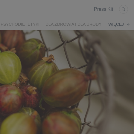
Press Kit
 PSYCHODIETETYKI
DLA ZDROWIA I DLA URODY
WIĘCEJ
K
ARONIA
JEŻYNY
PORZECZKI
MALINA
LODY RZEMIEŚLNICZE
 2024
SZCZYT IBO 2023 🫐
WYBORY 2023