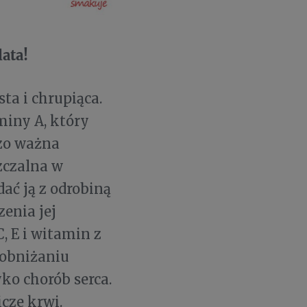
ata!
ta i chrupiąca.
miny A, który
zo ważna
zczalna w
dać ją z odrobiną
enia jej
, E i witamin z
obniżaniu
ko chorób serca.
cze krwi.