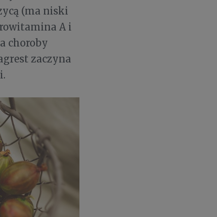
zycą (ma niski
rowitamina A i
na choroby
agrest zaczyna
i.