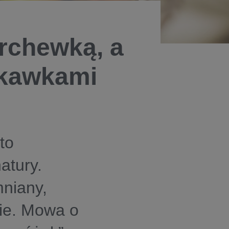
rchewką, a
skawkami
to
atury.
niany,
ie. Mowa o