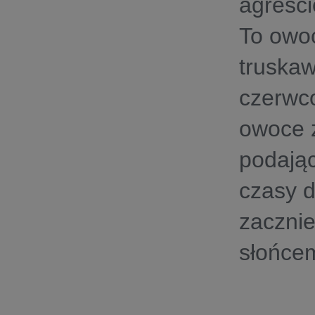
agreśc
To owoc
truskaw
czerwco
owoce z
podając
czasy d
zacznie
słońcem