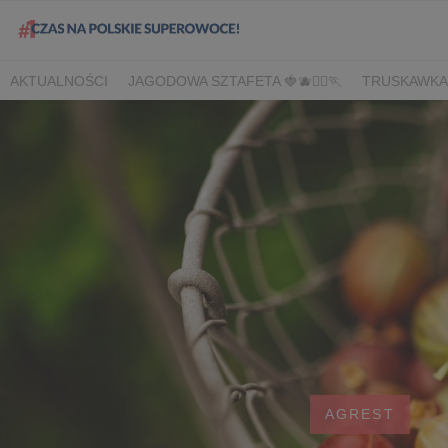
AKTUALNOŚCI
JAGODOWA SZTAFETA 🍓🫐🏃‍♀️🏃
TRUSKAWKA
DLA HANDLU
DLA MEDIÓW
DLA PLANTATORÓW
NARODOW
BORÓWKA
AGREST
CORE TEAM
BERRY INNOVATION
B
OWOCOWE LATO W KONESERZE
JAGODOWE MISTRZOSTWA 
WYBORY 2022
WYBORY 2021
WYBORY 2020
LATO Z BOR
AGREST