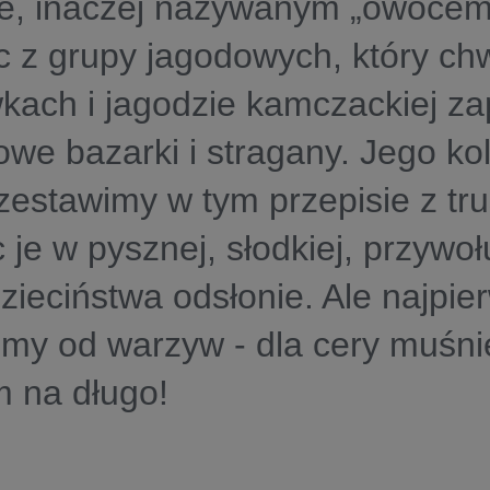
ie, inaczej nazywanym „owocem
 z grupy jagodowych, który chw
kach i jagodzie kamczackiej za
we bazarki i stragany. Jego ko
estawimy w tym przepisie z tr
 je w pysznej, słodkiej, przywoł
zieciństwa odsłonie. Ale najpie
my od warzyw - dla cery muśnię
 na długo!