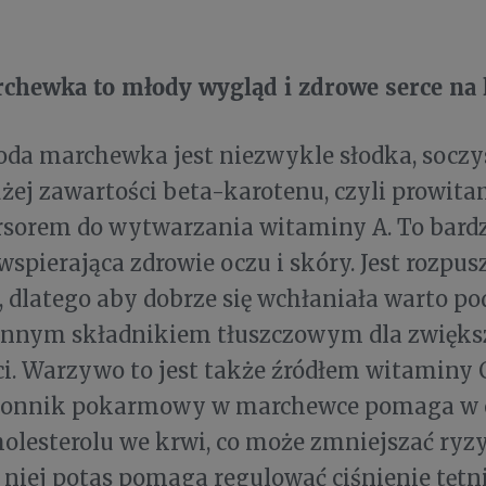
chewka to młody wygląd i zdrowe serce na l
oda marchewka jest niezwykle słodka, soczys
użej zawartości beta-karotenu, czyli prowita
ursorem do wytwarzania witaminy A. To bard
spierająca zdrowie oczu i skóry. Jest rozpus
, dlatego aby dobrze się wchłaniała warto po
 innym składnikiem tłuszczowym dla zwiększ
i. Warzywo to jest także źródłem witaminy C
Błonnik pokarmowy w marchewce pomaga w 
holesterolu we krwi, co może zmniejszać ryzy
niej potas pomaga regulować ciśnienie tętni