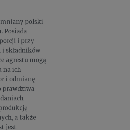
omniany polski
. Posiada
orcji i przy
n i składników
ce agrestu mogą
a na ich
or i odmianę
o prawdziwa
adaniach
 produkcję
ych, a także
t jest