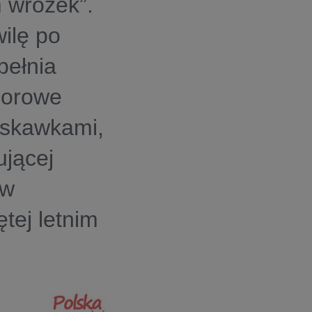
 wróżek”.
ilę po
pełnia
lorowe
uskawkami,
ującej
rw
tej letnim