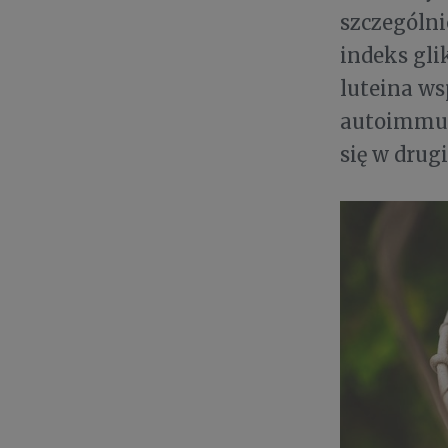
szczególni
indeks gli
luteina ws
autoimmulo
się w drug