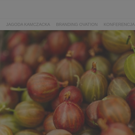
JAGODA KAMCZACKA
BRANDING OVATION
KONFERENCJA
Y DZIEŃ SPORTU
ŻURAWINA
MINIKIWI
DEREŃ
ROKITNI
ERRY FEST
PRZETWORY
PRZEPISY
PIWO RZEMIEŚLNICZE
ŚWIATA
DZIEŃ POLSKIEJ BORÓWKI
WYBORY 2025
WYBORY
ÓWKAMI 2018
ENGLISH