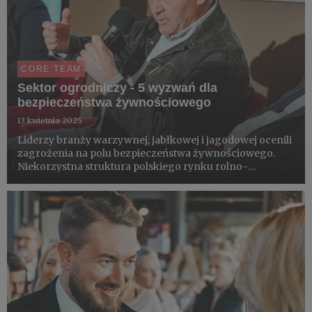
CORE TEAM
Sektor ogrodniczy - 5 wyzwań dla
bezpieczeństwa żywnościowego
13 kwietnia 2025
Liderzy branży warzywnej, jabłkowej i jagodowej ocenili
zagrożenia na polu bezpieczeństwa żywnościowego.
Niekorzystna struktura polskiego rynku rolno-
spożywczego, wynikająca z niej niska rentowności,
rozwój kompetencji produkcyjnych za cenę braku
kontroli nad łańcuchem w...