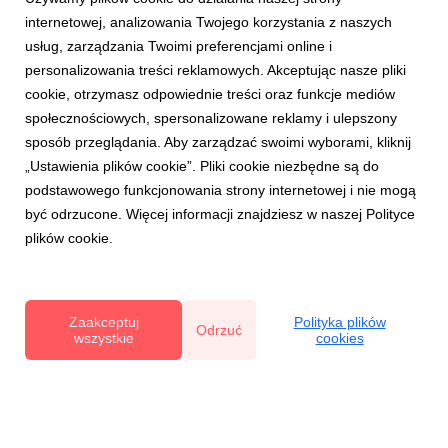
BERRY FEST 2025 (2).jpg
internetowej, analizowania Twojego korzystania z naszych
grafika
|
408 KB
Pobierz
usług, zarządzania Twoimi preferencjami online i
personalizowania treści reklamowych. Akceptując nasze pliki
cookie, otrzymasz odpowiednie treści oraz funkcje mediów
społecznościowych, spersonalizowane reklamy i ulepszony
sposób przeglądania. Aby zarządzać swoimi wyborami, kliknij
„Ustawienia plików cookie”. Pliki cookie niezbędne są do
podstawowego funkcjonowania strony internetowej i nie mogą
BERRY FEST 2025 (7).jpg
być odrzucone. Więcej informacji znajdziesz w naszej Polityce
plików cookie.
grafika
|
514 KB
Pobierz
Zaakceptuj
Polityka plików
Odrzuć
wszystkie
cookies