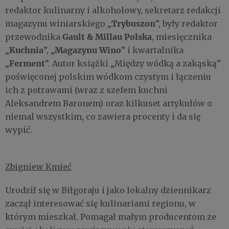
redaktor kulinarny i alkoholowy, sekretarz redakcji
Trybus​zon
magazynu winiarskiego „
”, były redaktor
Gault & Millau Polska
przewodnika
, miesięcznika
Kuchnia
Magazynu Wino
„
”, „
” i kwartalnika
Ferment
„
”. Autor książki „Między wódką a zakąską”
poświęconej polskim wódkom czystym i łączeniu
ich z potrawami (wraz z szefem kuchni
Aleksandrem Baronem) oraz kilkuset artykułów o
niemal wszystkim, co zawiera procenty i da się
wypić.
Zbigniew Kmieć
Urodził się w Biłgoraju i jako lokalny dziennikarz
zaczął interesować się kulinariami regionu, w
którym mieszkał. Pomagał małym producentom ze