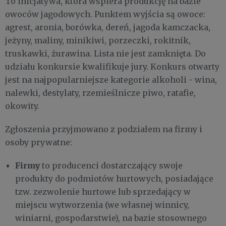
To inicjatywa, która wspiera produkcję na bazie
owoców jagodowych. Punktem wyjścia są owoce:
agrest, aronia, borówka, dereń, jagoda kamczacka,
jeżyny, maliny, minikiwi, porzeczki, rokitnik,
truskawki, żurawina. Lista nie jest zamknięta. Do
udziału konkursie kwalifikuje jury. Konkurs otwarty
jest na najpopularniejsze kategorie alkoholi - wina,
nalewki, destylaty, rzemieślnicze piwo, ratafie,
okowity.
Zgłoszenia przyjmowano z podziałem na firmy i
osoby prywatne:
Firmy
to producenci dostarczający swoje
produkty do podmiotów hurtowych, posiadające
tzw. zezwolenie hurtowe lub sprzedający w
miejscu wytworzenia (we własnej winnicy,
winiarni, gospodarstwie), na bazie stosownego