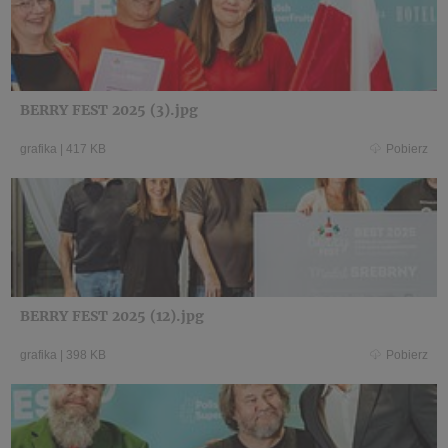
BERRY FEST 2025 (3).jpg
grafika
|
417 KB
Pobierz
BERRY FEST 2025 (12).jpg
grafika
|
398 KB
Pobierz