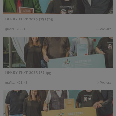
BERRY FEST 2025 (15).jpg
grafika
|
400 KB
Pobierz
BERRY FEST 2025 (5).jpg
grafika
|
421 KB
Pobierz