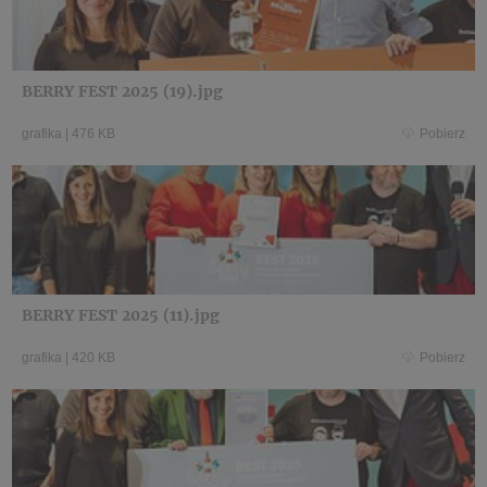
BERRY FEST 2025 (19).jpg
grafika
|
476 KB
Pobierz
BERRY FEST 2025 (11).jpg
grafika
|
420 KB
Pobierz