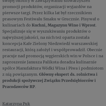
swojej okolicy w zawiązywaniu stowarzyszeń
promocji produktów, organizacji wyjazdów na
pierwsze targi. Przez kilka lat był rzecznikiem
prasowym Festiwalu Smaku w Grucznie. Pisywał o
Kuchni, Magazynu Wino i Wprost
kulinariach do
.
Specjalizuje się w wyszukiwaniu produktów o
najwyższej jakości, na nich też oparta została
koncepcja Kafe Zielony Niedzwiedź warszawskiej
restauracji, którą założył i współprowadził. Obecnie
pracuje nad promocją węgierskich win w Polsce i na
zaproszenie Janusza Palikota doradza kulinarnie
spółce Manufaktura Wódki Wina i Piwa i podmiotom
Główny ekspert ds. rolnictwa i
z nią powiązanym.
produkcji spożywczej Związku Przedsiębiorców i
Pracodawców RP
.
Katarzyna Puk