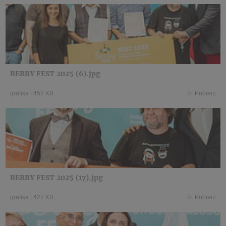
BERRY FEST 2025 (6).jpg
grafika
|
452 KB
Pobierz
BERRY FEST 2025 (17).jpg
grafika
|
427 KB
Pobierz