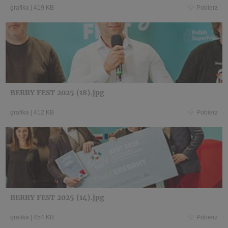
grafika
|
419 KB
Pobierz
BERRY FEST 2025 (18).jpg
grafika
|
412 KB
Pobierz
BERRY FEST 2025 (14).jpg
grafika
|
454 KB
Pobierz