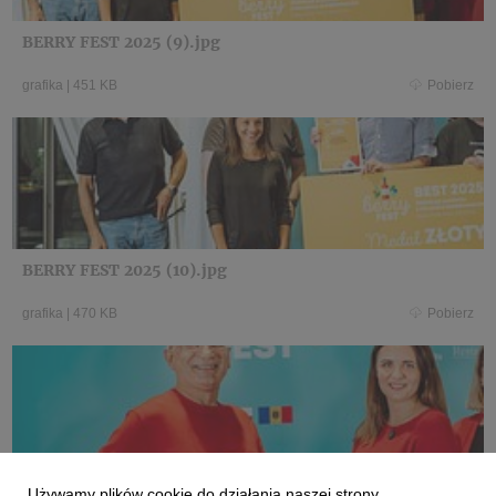
BERRY FEST 2025 (9).jpg
grafika
|
451 KB
Pobierz
BERRY FEST 2025 (10).jpg
grafika
|
470 KB
Pobierz
Używamy plików cookie do działania naszej strony