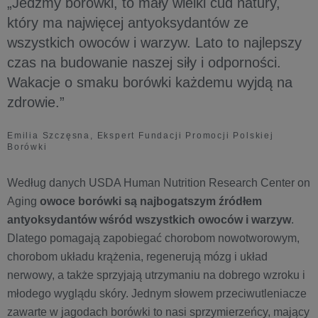
„Jedzmy borówki, to mały wielki cud natury,
który ma najwięcej antyoksydantów ze
wszystkich owoców i warzyw. Lato to najlepszy
czas na budowanie naszej siły i odporności.
Wakacje o smaku borówki każdemu wyjdą na
zdrowie.”
Emilia Szczęsna, Ekspert Fundacji Promocji Polskiej
Borówki
Według danych USDA Human Nutrition Research Center on
Aging
owoce borówki są najbogatszym źródłem
antyoksydantów wśród wszystkich owoców i warzyw
.
Dlatego pomagają zapobiegać chorobom nowotworowym,
chorobom układu krążenia, regenerują mózg i układ
nerwowy, a także sprzyjają utrzymaniu na dobrego wzroku i
młodego wyglądu skóry. Jednym słowem przeciwutleniacze
zawarte w jagodach borówki to nasi sprzymierzeńcy, mający