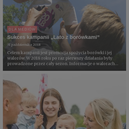
DLA MEDIÓW
Sukces kampanii „Lato z borówkami”
31 października 2018
Celem kampanii jest promocja spożycia borówki i jej
walorów. W 2018 roku po raz pierwszy działania były
prowadzone przez cały sezon. Informacje o walorach
borówki dotarły do 10 mln konsumentów.
Popularyzowano jej właściwości antyoksydacyjne i
określenie „owoc do zadań sp...