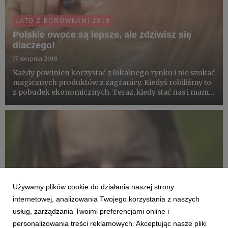
LATO Z BORÓWKAMI 2018
Polskie owoce są lepsze, ale zdziwisz się
dlaczego!
17 sierpnia 2018
Każdy powinien korzystać z lokalnego rynku i nie szukać
magicznych produktów z zagranicy. Kiedyś robiliśmy to
z pobudek ekonomicznych. Teraz, kiedy stać nas i mamy
cytrusy łatwo dostępne przez okrągły rok, powinniśmy
to robić ze świadomością, że jest to dla nas zdrowsze....
Używamy plików cookie do działania naszej strony
internetowej, analizowania Twojego korzystania z naszych
usług, zarządzania Twoimi preferencjami online i
personalizowania treści reklamowych. Akceptując nasze pliki