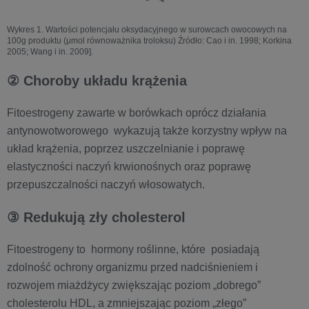
Wykres 1. Wartości potencjału oksydacyjnego w surowcach owocowych na
100g produktu (μmol równoważnika troloksu) Źródło: Cao i in. 1998; Korkina
2005; Wang i in. 2009].
② Choroby układu krążenia
Fitoestrogeny zawarte w borówkach oprócz działania
antynowotworowego wykazują także korzystny wpływ na
układ krążenia, poprzez uszczelnianie i poprawę
elastyczności naczyń krwionośnych oraz poprawę
przepuszczalności naczyń włosowatych.
③ Redukują zły cholesterol
Fitoestrogeny to hormony roślinne, które posiadają
zdolność ochrony organizmu przed nadciśnieniem i
rozwojem miażdżycy zwiększając poziom „dobrego”
cholesterolu HDL, a zmniejszając poziom „złego”