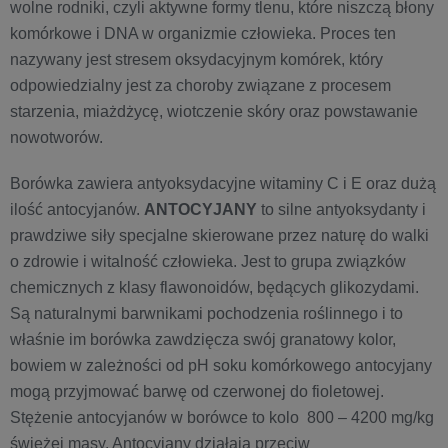
wolne rodniki, czyli aktywne formy tlenu, które niszczą błony
komórkowe i DNA w organizmie człowieka. Proces ten
nazywany jest stresem oksydacyjnym komórek, który
odpowiedzialny jest za choroby związane z procesem
starzenia, miażdżycę, wiotczenie skóry oraz powstawanie
nowotworów.
Borówka zawiera antyoksydacyjne witaminy C i E oraz dużą
ilość antocyjanów.
ANTOCYJANY
to silne antyoksydanty i
prawdziwe siły specjalne skierowane przez naturę do walki
o zdrowie i witalność człowieka. Jest to grupa związków
chemicznych z klasy flawonoidów, będących glikozydami.
Są naturalnymi barwnikami pochodzenia roślinnego i to
właśnie im borówka zawdzięcza swój granatowy kolor,
bowiem w zależności od pH soku komórkowego antocyjany
mogą przyjmować barwę od czerwonej do fioletowej.
Stężenie antocyjanów w borówce to kolo 800 – 4200 mg/kg
świeżej masy. Antocyjany działają przeciw