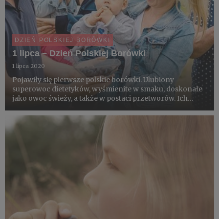
DZIEŃ POLSKIEJ BORÓWKI
1 lipca – Dzień Polskiej Borówki
1 lipca 2020
Pojawiły się pierwsze polskie borówki. Ulubiony
superowoc dietetyków, wyśmienite w smaku, doskonałe
jako owoc świeży, a także w postaci przetworów. Ich
wartości smakowe doceniają zarówno dzieci, dorośli jak i
osoby starsze. Ich walory wykorzystują często szefowie
kuchni....