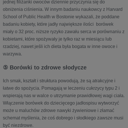
jednej filiżanki owoców dziennie przyczynia się do
obniżenia ciśnienia. W innym badaniu naukowcy z Harvard
School of Public Health w Bostonie wykazali, że poddane
badaniu kobiety, które jadły największe ilości borówek
miały o 32 proc. niższe ryzyko zawału serca w porównaniu z
kobietami, które spożywały je tylko raz w miesiącu lub
rzadziej, nawet jeśli ich dieta była bogata w inne owoce i
warzywa.
⑤ Borówki to zdrowe słodycze
Ich smak, kształt i struktura powodują, że są atrakcyjne i
łatwe do spożycia. Pomagają w leczeniu cukrzycy typu 2 i
wspierają nas w walce o utrzymanie prawidłowej wagi ciała.
Włączenie borówek do dziecięcego jadłospisu wytworzyć
może u maluchów zdrowe nawyki żywieniowe i złamać
schemat myślenia, że coś dobrego i słodkiego zawsze musi
być niezdrowe.