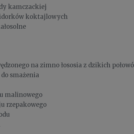
ody kamczackiej
idorków koktajlowych
małosolne
wędzonego na zimno łososia z dzikich połow
 do smażenia
ctu malinowego
eju rzepakowego
iodu
l