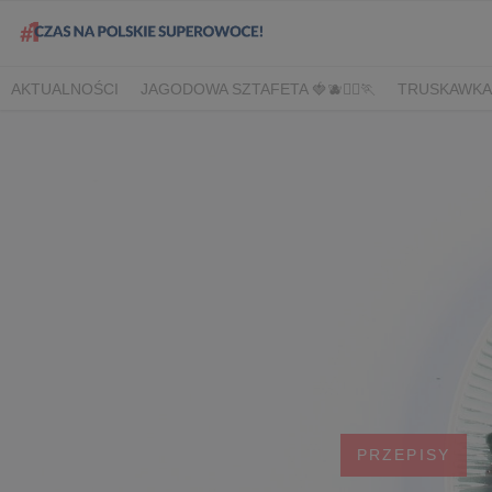
AKTUALNOŚCI
JAGODOWA SZTAFETA 🍓🫐🏃‍♀️🏃
TRUSKAWKA
DLA HANDLU
DLA MEDIÓW
DLA PLANTATORÓW
NARODOW
BORÓWKA
AGREST
CORE TEAM
BERRY INNOVATION
B
OWOCOWE LATO W KONESERZE
JAGODOWE MISTRZOSTWA 
WYBORY 2022
WYBORY 2021
WYBORY 2020
LATO Z BOR
PRZEPISY