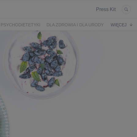
Press Kit
 PSYCHODIETETYKI
DLA ZDROWIA I DLA URODY
WIĘCEJ
K
ARONIA
JEŻYNY
PORZECZKI
MALINA
LODY RZEMIEŚLNICZE
 2024
SZCZYT IBO 2023 🫐
WYBORY 2023