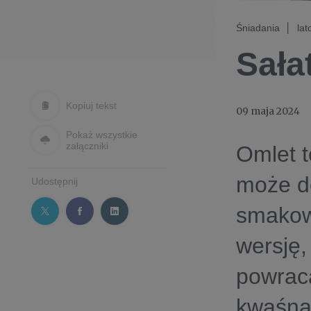
Śniadania │ lat
Sała
Kopiuj tekst
09 maja 2024
Pokaż wszystkie
załączniki
Omlet t
może do
Udostępnij
smakow
wersję,
powrac
kwaśna 