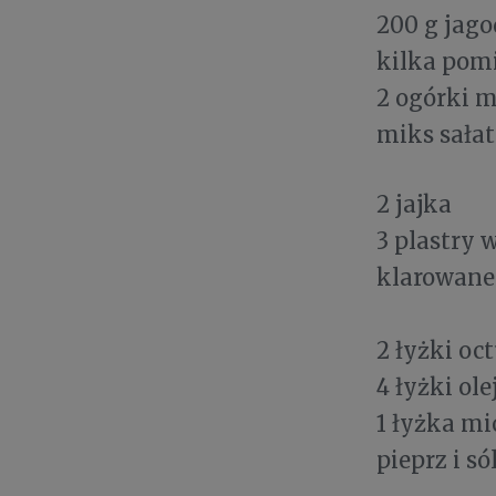
200 g jag
kilka pom
2 ogórki 
miks sałat
2 jajka
3 plastry 
klarowane
2 łyżki o
4 łyżki ol
1 łyżka m
pieprz i só