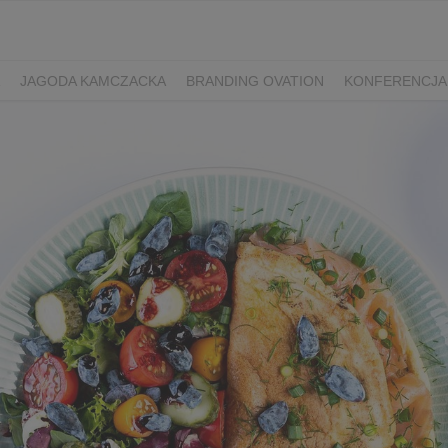
JAGODA KAMCZACKA
BRANDING OVATION
KONFERENCJA
Y DZIEŃ SPORTU
ŻURAWINA
MINIKIWI
DEREŃ
ROKITNI
ERRY FEST
PRZETWORY
PRZEPISY
PIWO RZEMIEŚLNICZE
ŚWIATA
DZIEŃ POLSKIEJ BORÓWKI
WYBORY 2025
WYBORY
ÓWKAMI 2018
ENGLISH