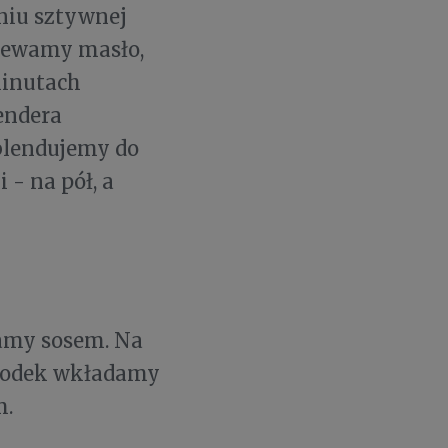
aniu sztywnej
rzewamy masło,
inutach
endera
 blendujemy do
- na pół, a
wamy sosem. Na
środek wkładamy
m.