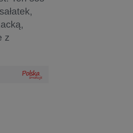
sałatek,
acką,
e z