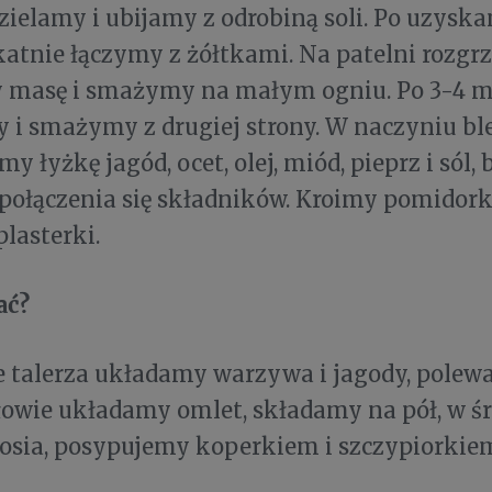
zielamy i ubijamy z odrobiną soli. Po uzysk
katnie łączymy z żółtkami. Na patelni rozg
masę i smażymy na małym ogniu. Po 3-4 m
 i smażymy z drugiej strony. W naczyniu bl
y łyżkę jagód, ocet, olej, miód, pieprz i sól,
łączenia się składników. Kroimy pomidorki 
plasterki.
ać?
e talerza układamy warzywa i jagody, pole
ołowie układamy omlet, składamy na pół, w 
sosia, posypujemy koperkiem i szczypiorkie