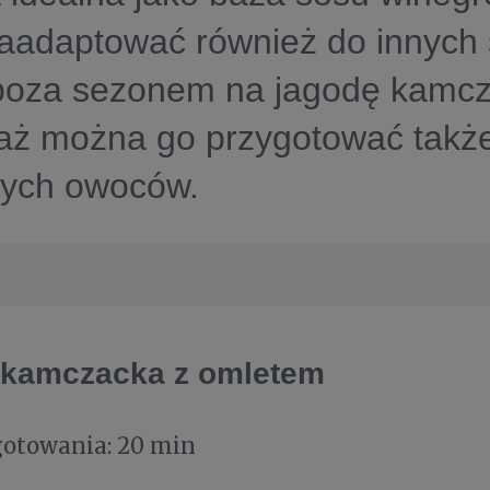
aadaptować również do innych 
poza sezonem na jagodę kamcz
aż można go przygotować takż
ych owoców.
 kamczacka z omletem
gotowania: 20 min