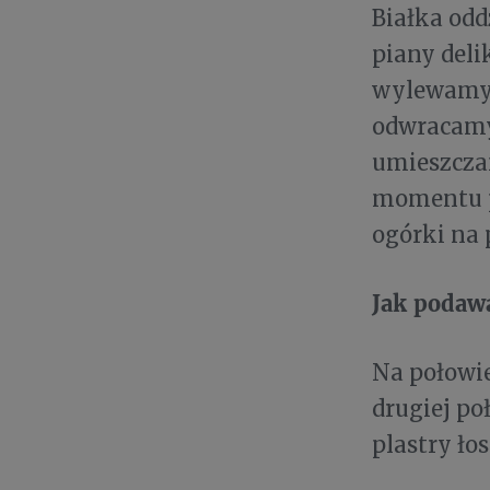
Białka odd
piany deli
wylewamy 
odwracamy
umieszczam
momentu po
ogórki na 
Jak podaw
Na połowi
drugiej p
plastry ło