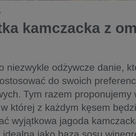
o
tka kamczacka z o
o niezwykle odżywcze danie, kt
stosować do swoich preferencj
ych. Tym razem proponujemy 
 w której z każdym kęsem będz
ać wyjątkowa jagoda kamczacka
idealna jako baza sosu winegre