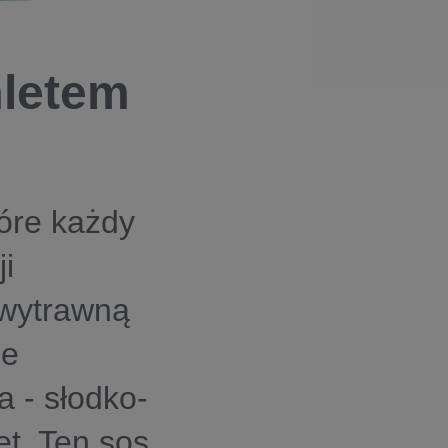
mletem
óre każdy
i
wytrawną
ie
 - słodko-
t. Ten sos