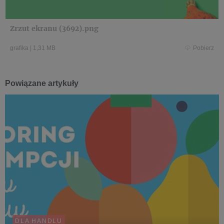
Zrzut ekranu (3692).png
grafika
|
1,31 MB
Pobierz
Powiązane artykuły
DLA HANDLU