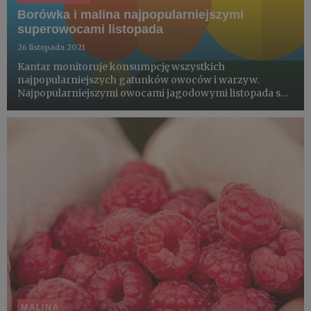
Borówka i malina najpopularniejszymi
superowocami listopada
26 listopada 2021
Kantar monitoruje konsumpcję wszystkich
najpopularniejszych gatunków owoców i warzyw.
Najpopularniejszymi owocami jagodowymi listopada są
borówka i malina. Najpopularniejszymi owocami
listopada są jabłka, gruszki i śliwki. Najpopularniejszymi
warzywami w październiku był...
MALINA