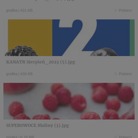
grafika
|
431 KB
Pobierz
KANATR Sierpień_2023 (5).jpg
grafika
|
436 KB
Pobierz
SUPEROWOCE Maliny (3).jpg
grafika
|
6,76 MB
Pobierz