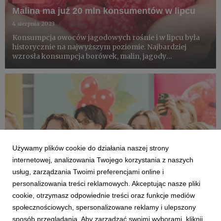
Malina ma już 20 mln konsumentów w lipcu
4 sierpnia 2023
Konsumpcja owoców jagodowych rośnie i w lipcu była
historycznie na najwyższym poziomie. Najbardziej
wzrosła konsumpcja borówek, malin, jagody
kamczackiej, agrestu i czerwonej porzeczki. Dla części z
tych gatunków to dane podsumowujące sezon. Dla
maliny - pierwszą jego cz...
Używamy plików cookie do działania naszej strony
internetowej, analizowania Twojego korzystania z naszych
usług, zarządzania Twoimi preferencjami online i
personalizowania treści reklamowych. Akceptując nasze pliki
cookie, otrzymasz odpowiednie treści oraz funkcje mediów
społecznościowych, spersonalizowane reklamy i ulepszony
DLA HANDLU
sposób przeglądania. Aby zarządzać swoimi wyborami, kliknij