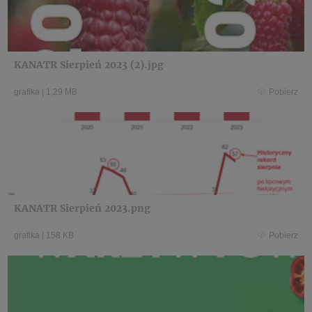
KANATR Sierpień 2023 (2).jpg
grafika
|
1,29 MB
Pobierz
KANATR Sierpień 2023.png
grafika
|
158 KB
Pobierz