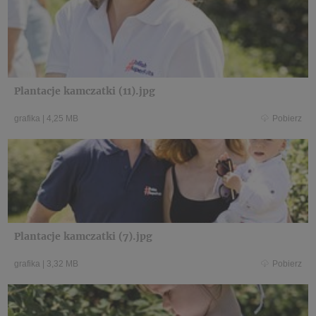
Plantacje kamczatki (11).jpg
grafika
|
4,25 MB
Pobierz
Plantacje kamczatki (7).jpg
grafika
|
3,32 MB
Pobierz