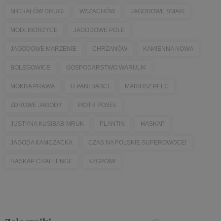
MICHAŁÓW DRUGI
WSZACHÓW
JAGODOWE SMAKI
MODLIBORZYCE
JAGODOWE POLE
JAGODOWE MARZENIE
CHRZANÓW
KAMIENNA NOWA
BOLEGOWICE
GOSPODARSTWO WARULIK
MOKRA PRAWA
U PANI BABCI
MARIUSZ PELC
ZDROWE JAGODY
PIOTR POSEŁ
JUSTYNA KUSIBAB-MRUK
PLANTIN
HASKAP
JAGODA KAMCZACKA
CZAS NA POLSKIE SUPEROWOCE!
HASKAP CHALLENGE
KZGPOIW