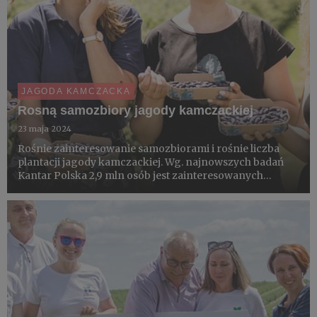
JAGODA KAMCZACKA
Rosną samozbiory jagody kamczackiej
23 maja 2024
Rośnie zainteresowanie samozbiorami i rośnie liczba
plantacji jagody kamczackiej. Wg. najnowszych badań
Kantar Polska 2,9 mln osób jest zainteresowanych
możliwością uczestnictwa w samozbiorach popularnej
„kamczatki”. Plantatorzy zapraszają na 20 plantacji w 8
województwa...