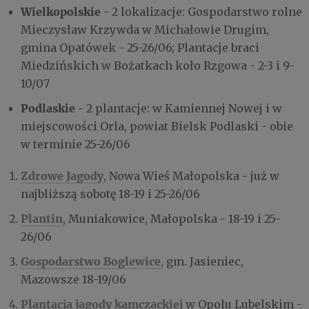
Wielkopolskie
- 2 lokalizacje: Gospodarstwo rolne
Mieczysław Krzywda w Michałowie Drugim,
gmina Opatówek - 25-26/06; Plantacje braci
Miedzińskich w Bożatkach koło Rzgowa - 2-3 i 9-
10/07
Podlaskie
- 2 plantacje: w Kamiennej Nowej i w
miejscowości Orla, powiat Bielsk Podlaski - obie
w terminie 25-26/06
Zdrowe Jagody
, Nowa Wieś Małopolska - już w
najbliższą sobotę 18-19 i 25-26/06
Plantin
, Muniakowice, Małopolska - 18-19 i 25-
26/06
Gospodarstwo Boglewice
, gm. Jasieniec,
Mazowsze 18-19/06
Plantacja jagody kamczackiej
w Opolu Lubelskim -