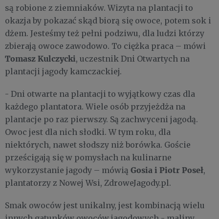
są robione z ziemniaków. Wizyta na plantacji to
okazja by pokazać skąd biorą się owoce, potem sok i
dżem. Jesteśmy też pełni podziwu, dla ludzi którzy
zbierają owoce zawodowo. To ciężka praca – mówi
Tomasz Kulczycki
, uczestnik Dni Otwartych na
plantacji jagody kamczackiej.
- Dni otwarte na plantacji to wyjątkowy czas dla
każdego plantatora. Wiele osób przyjeżdża na
plantacje po raz pierwszy. Są zachwyceni jagodą.
Owoc jest dla nich słodki. W tym roku, dla
niektórych, nawet słodszy niż borówka. Goście
prześcigają się w pomysłach na kulinarne
Gosia i Piotr Poseł
wykorzystanie jagody – mówią
,
plantatorzy z Nowej Wsi, ZdroweJagody.pl.
Smak owoców jest unikalny, jest kombinacją wielu
innych gatunków owoców jagodowych - maliny,