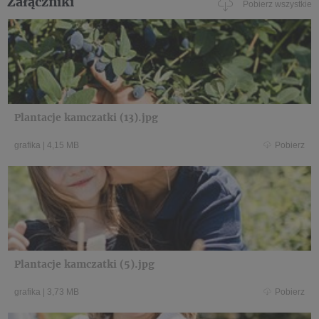
Załączniki
Pobierz wszystkie
Plantacje kamczatki (13).jpg
grafika
|
4,15 MB
Pobierz
Plantacje kamczatki (5).jpg
grafika
|
3,73 MB
Pobierz