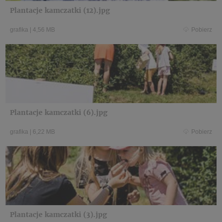
Plantacje kamczatki (12).jpg
grafika
|
4,56 MB
Pobierz
Plantacje kamczatki (6).jpg
grafika
|
6,22 MB
Pobierz
Plantacje kamczatki (3).jpg