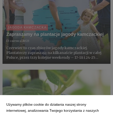
JAGODA KAMCZACKA
Zapraszamy na plantacje jagody kamczackiej
13 czerwca 2023
Czerwiec to czas zbiorów jagody kamczackiej.
Plantatorzy zapraszają na kilkanaście plantacji w całej
Polsce, przez trzy kolejne weekendy – 17-18 i 24-25
czerwca oraz 1-2 lipca. Na gości czeka możliwość
samodzielnego zbioru, degustacje domowych wypieków
i szeroka paleta p...
Używamy plików cookie do działania naszej strony
internetowej, analizowania Twojego korzystania z naszych