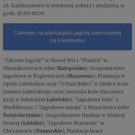
26. Każdorazowo w weekend, sobota i niedziela, w
godz. 10:00-18:00.
Czerwiec na plantacjach jagody kamczackiej
na Facebooku
"Zdrowe Jagody" w Nowej Wsi i "Plantin" w
Małopolska
Muniakowicach (obie
). Gospodarstwo
Mazowsze
Jagodowe w Boglewicach (
). Plantacja w
Opolu Lubelskim oraz "U Pani Babci" w Piłatce koło
Janowa Lubelskiego oraz Jasionka koło Parczewa
Lubelskie
(trzy w lubelskim
), "Jagodowe Pole" z
Modliborzyc i "Jagodowe smaki" z Wszachowa (obie
Świętokrzyskie
), Gospodarstwo Haskap w Mokrej
Łódzkie
Prawej (
), "Jagodowe Marzenie" w
Pomorskie
Chrzanowie (
), Plantacje braci