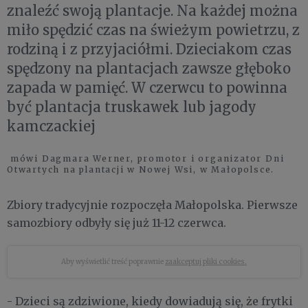
znaleźć swoją plantacje. Na każdej można
miło spędzić czas na świeżym powietrzu, z
rodziną i z przyjaciółmi. Dzieciakom czas
spędzony na plantacjach zawsze głęboko
zapada w pamięć. W czerwcu to powinna
być plantacja truskawek lub jagody
kamczackiej
mówi Dagmara Werner, promotor i organizator Dni
Otwartych na plantacji w Nowej Wsi, w Małopolsce.
Zbiory tradycyjnie rozpoczęła Małopolska. Pierwsze
samozbiory odbyły się już 11-12 czerwca.
Aby wyświetlić treść poprawnie
zaakceptuj pliki cookies.
- Dzieci są zdziwione, kiedy dowiadują się, że frytki