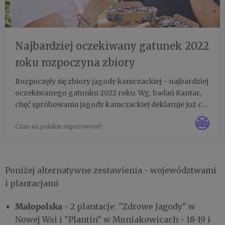
Najbardziej oczekiwany gatunek 2022
roku rozpoczyna zbiory
Rozpoczęły się zbiory jagody kamczackiej - najbardziej
oczekiwanego gatunku 2022 roku. Wg. badań Kantar,
chęć spróbowania jagody kamczackiej deklaruje już co
piąty Polak. To 6,8 mln konsumentów. Jak co roku
Czas na polskie superowoce!
kilkanaście znakomitych plantacji, w różnych
regionach Polsk...
Poniżej alternatywne zestawienia - województwami
i plantacjami
Małopolska
- 2 plantacje: "Zdrowe Jagody" w
Nowej Wsi i "Plantin" w Muniakowicach - 18-19 i