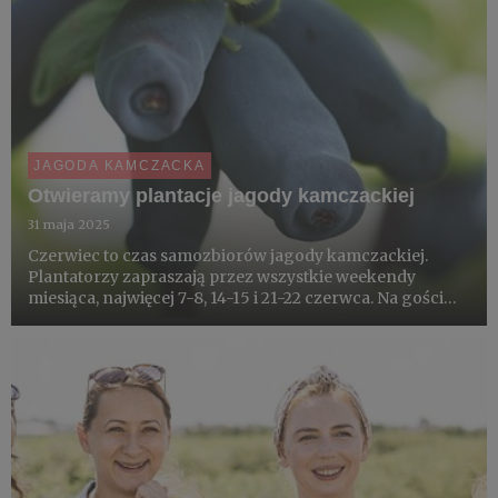
JAGODA KAMCZACKA
Otwieramy plantacje jagody kamczackiej
31 maja 2025
Czerwiec to czas samozbiorów jagody kamczackiej.
Plantatorzy zapraszają przez wszystkie weekendy
miesiąca, najwięcej 7-8, 14-15 i 21-22 czerwca. Na gości
czeka możliwość samodzielnego zbioru, degustacje
domowych wypieków i szeroka paleta przetworów. Weź
udział i poznaj h...