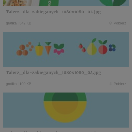
Talerz_dla-zabieganych_1080x1080_02.jpg
grafika
|
342 KB
Pobierz
Talerz_dla-zabieganych_1080x1080_04.jpg
grafika
|
100 KB
Pobierz