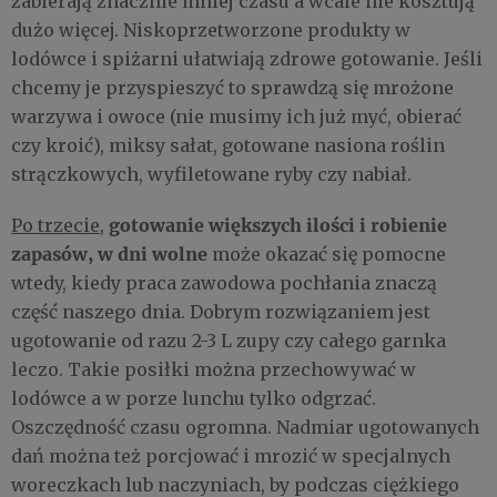
zabierają znacznie mniej czasu a wcale nie kosztują
dużo więcej. Niskoprzetworzone produkty w
lodówce i spiżarni ułatwiają zdrowe gotowanie. Jeśli
chcemy je przyspieszyć to sprawdzą się mrożone
warzywa i owoce (nie musimy ich już myć, obierać
czy kroić), miksy sałat, gotowane nasiona roślin
strączkowych, wyfiletowane ryby czy nabiał.
gotowanie większych ilości i robienie
Po trzecie
,
zapasów, w dni wolne
może okazać się pomocne
wtedy, kiedy praca zawodowa pochłania znaczą
część naszego dnia. Dobrym rozwiązaniem jest
ugotowanie od razu 2-3 L zupy czy całego garnka
leczo. Takie posiłki można przechowywać w
lodówce a w porze lunchu tylko odgrzać.
Oszczędność czasu ogromna. Nadmiar ugotowanych
dań można też porcjować i mrozić w specjalnych
woreczkach lub naczyniach, by podczas ciężkiego