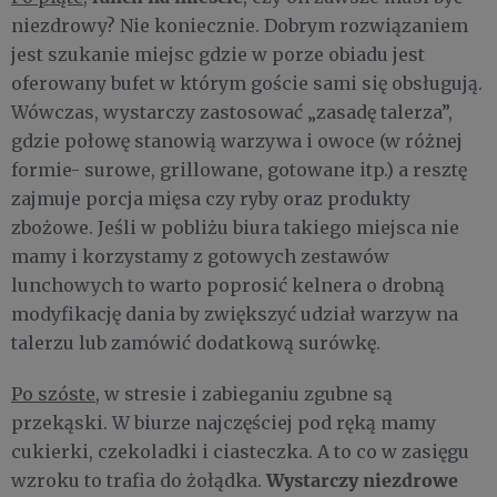
niezdrowy? Nie koniecznie. Dobrym rozwiązaniem
jest szukanie miejsc gdzie w porze obiadu jest
oferowany bufet w którym goście sami się obsługują.
Wówczas, wystarczy zastosować „zasadę talerza”,
gdzie połowę stanowią warzywa i owoce (w różnej
formie- surowe, grillowane, gotowane itp.) a resztę
zajmuje porcja mięsa czy ryby oraz produkty
zbożowe. Jeśli w pobliżu biura takiego miejsca nie
mamy i korzystamy z gotowych zestawów
lunchowych to warto poprosić kelnera o drobną
modyfikację dania by zwiększyć udział warzyw na
talerzu lub zamówić dodatkową surówkę.
Po szóste
, w stresie i zabieganiu zgubne są
przekąski. W biurze najczęściej pod ręką mamy
cukierki, czekoladki i ciasteczka. A to co w zasięgu
Wystarczy niezdrowe
wzroku to trafia do żołądka.