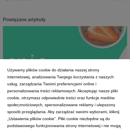
Powiązane artykuły
Używamy plików cookie do działania naszej strony
internetowej, analizowania Twojego korzystania z naszych
usług, zarządzania Twoimi preferencjami online i
personalizowania treści reklamowych. Akceptując nasze pliki
cookie, otrzymasz odpowiednie treści oraz funkcje mediów
społecznościowych, spersonalizowane reklamy i ulepszony
DLA ZDROWIA I DLA URODY
sposób przeglądania. Aby zarządzać swoimi wyborami, kliknij
Jedzenie na dobre myślenie
„Ustawienia plików cookie”. Pliki cookie niezbędne są do
29 kwietnia 2021
podstawowego funkcjonowania strony internetowej i nie mogą
Mózg to centrum dowodzenia, który stale odbiera i