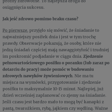
profity zdrowotne. To najlepsza droga do
osiągnięcia sukcesu.
Jak jeść zdrowo pomimo braku czasu?
Po pierwsze
, przyjęło się mówić, że śniadanie to
najważniejszy posiłek dnia i jest w tym trochę
prawdy. Obserwacje pokazują, że osoby, które nie
jedzą śniadań częściej mają nawagę/otyłość i trudniej
Zjedzenie
im poskromić podjadanie w ciągu dnia.
pełnowartościowego posiłku o poranku (lub zaraz po
dotarciu do pracy) może pomóc w budowaniu
zdrowych nawyków żywieniowych
. Nie ma tu
miejsca na wymówki, przygotowanie i zjedzenie
posiłku to maksymalnie 10-15 minut. Najlepiej, już
dzień wcześniej zaplanować co zjemy na śniadanie.
Jeśli czasu jest bardzo mało to mogą być kanapki z
pastą, twarożkiem, rybą, jajkiem czy wędliną. Ważne