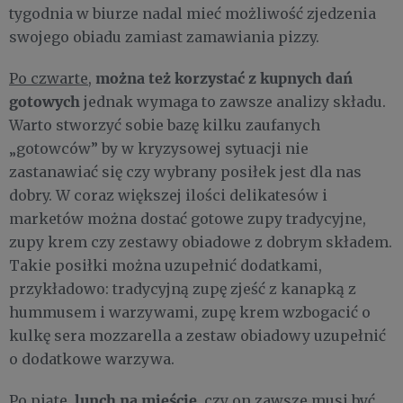
tygodnia w biurze nadal mieć możliwość zjedzenia
swojego obiadu zamiast zamawiania pizzy.
można też korzystać z kupnych dań
Po czwarte
,
gotowych
jednak wymaga to zawsze analizy składu.
Warto stworzyć sobie bazę kilku zaufanych
„gotowców” by w kryzysowej sytuacji nie
zastanawiać się czy wybrany posiłek jest dla nas
dobry. W coraz większej ilości delikatesów i
marketów można dostać gotowe zupy tradycyjne,
zupy krem czy zestawy obiadowe z dobrym składem.
Takie posiłki można uzupełnić dodatkami,
przykładowo: tradycyjną zupę zjeść z kanapką z
hummusem i warzywami, zupę krem wzbogacić o
kulkę sera mozzarella a zestaw obiadowy uzupełnić
o dodatkowe warzywa.
lunch na mieście
Po piąte
,
, czy on zawsze musi być