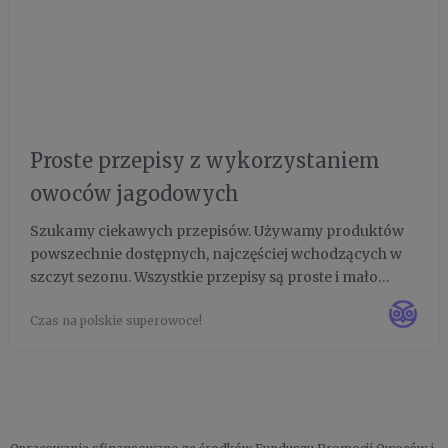
Proste przepisy z wykorzystaniem
owoców jagodowych
Szukamy ciekawych przepisów. Używamy produktów
powszechnie dostępnych, najczęściej wchodzących w
szczyt sezonu. Wszystkie przepisy są proste i mało
pracochłonne. Większość jest do zrobienia w 20-30
Czas na polskie superowoce!
minut.