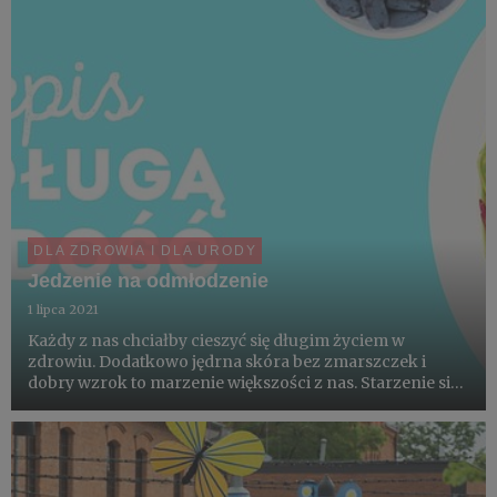
DLA ZDROWIA I DLA URODY
Jedzenie na odmłodzenie
1 lipca 2021
Każdy z nas chciałby cieszyć się długim życiem w
zdrowiu. Dodatkowo jędrna skóra bez zmarszczek i
dobry wzrok to marzenie większości z nas. Starzenie się
organizmu jest procesem nieuniknionym. Jednak tempo
tego procesu jest w dużej mierze zależne od nas samych.
Szeroko p...