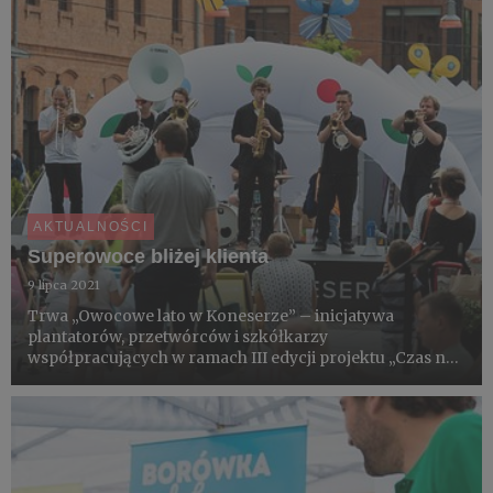
AKTUALNOŚCI
Superowoce bliżej klienta
9 lipca 2021
Trwa „Owocowe lato w Koneserze” – inicjatywa
plantatorów, przetwórców i szkółkarzy
współpracujących w ramach III edycji projektu „Czas na
polskie superowoce!”. Zaoferowali zakupy prosto od
producentów, dla dzieci możliwość zrywania owoców
prosto z krzewów (hit w centrum ...