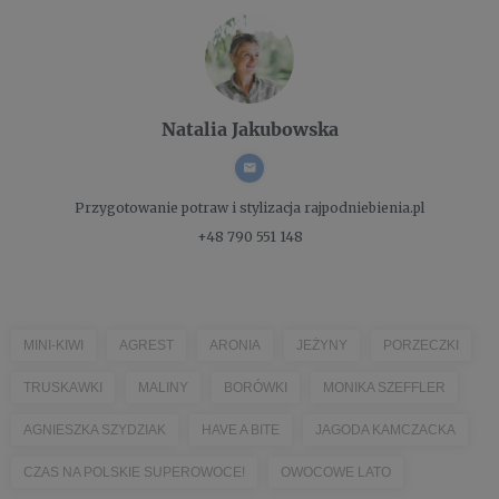
Natalia Jakubowska
Przygotowanie potraw i stylizacja
rajpodniebienia.pl
+48 790 551 148
MINI-KIWI
AGREST
ARONIA
JEŻYNY
PORZECZKI
TRUSKAWKI
MALINY
BORÓWKI
MONIKA SZEFFLER
AGNIESZKA SZYDZIAK
HAVE A BITE
JAGODA KAMCZACKA
CZAS NA POLSKIE SUPEROWOCE!
OWOCOWE LATO