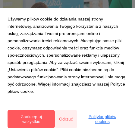
Używamy plików cookie do działania naszej strony
internetowej, analizowania Twojego korzystania z naszych
usług, zarządzania Twoimi preferencjami online i
personalizowania treści reklamowych. Akceptując nasze pliki
cookie, otrzymasz odpowiednie treści oraz funkcje mediów
OWOCOWE LATO W KONESERZE
społecznościowych, spersonalizowane reklamy i ulepszony
W sobotę 17 lipca druga edycja owocowego
sposób przeglądania. Aby zarządzać swoimi wyborami, kliknij
targu w Koneserze
„Ustawienia plików cookie”. Pliki cookie niezbędne są do
6 lipca 2021
podstawowego funkcjonowania strony internetowej i nie mogą
Zapraszamy na owocowy targ i zakupy prosto od
być odrzucone. Więcej informacji znajdziesz w naszej Polityce
plantatorów i przetwórców. W roli głównej borówka,
plików cookie.
czerwona porzeczka, agrest, maliny, truskawki, jeżyny,
aronia i jagoda kamczacka. Do tego strefa sadzonek i
eko-warsztaty dla dzieci. W jednym miejscu, wszystko od
pola na ta...
Zaakceptuj
Polityka plików
Odrzuć
wszystkie
cookies