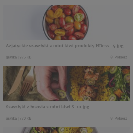
Azjatyckie szaszłyki z mini kiwi produkty HRess -4.jpg
grafika
|
975 KB
Pobierz
Szaszłyki z łososia z mini kiwi S-10.jpg
grafika
|
770 KB
Pobierz