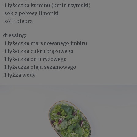
1 łyżeczka kuminu (kmin rzymski)
sok z połowy limonki
sól i pieprz
dressing:
1 łyżeczka marynowanego imbiru
1 łyżeczka cukru brązowego
1 łyżeczka octu ryżowego
1 łyżeczka oleju sezamowego
1 łyżka wody