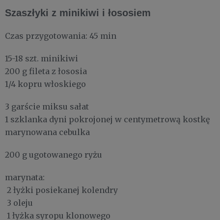
Szaszłyki z minikiwi i łososiem
Czas przygotowania: 45 min
15-18 szt. minikiwi
200 g fileta z łososia
1/4 kopru włoskiego
3 garście miksu sałat
1 szklanka dyni pokrojonej w centymetrową kostkę
marynowana cebulka
200 g ugotowanego ryżu
marynata:
2 łyżki posiekanej kolendry
3 oleju
1 łyżka syropu klonowego