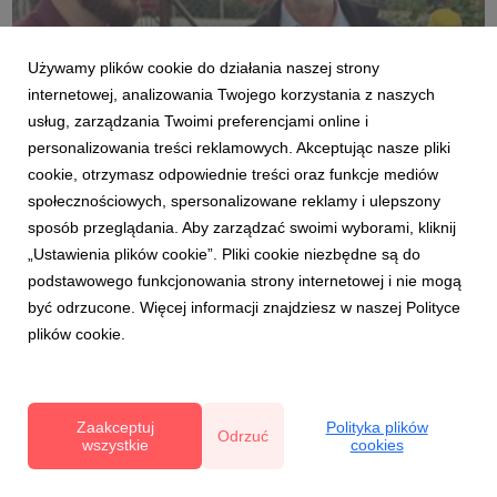
Używamy plików cookie do działania naszej strony
Spotkania na plantacjach 22.08.2021 (11).jpg
internetowej, analizowania Twojego korzystania z naszych
usług, zarządzania Twoimi preferencjami online i
grafika
|
1010 KB
Pobierz
personalizowania treści reklamowych. Akceptując nasze pliki
cookie, otrzymasz odpowiednie treści oraz funkcje mediów
społecznościowych, spersonalizowane reklamy i ulepszony
sposób przeglądania. Aby zarządzać swoimi wyborami, kliknij
„Ustawienia plików cookie”. Pliki cookie niezbędne są do
podstawowego funkcjonowania strony internetowej i nie mogą
być odrzucone. Więcej informacji znajdziesz w naszej Polityce
Spotkania na plantacjach 22.08.2021 (A).jpg
plików cookie.
grafika
|
148 KB
Pobierz
Zaakceptuj
Polityka plików
Odrzuć
wszystkie
cookies