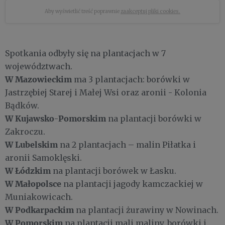
Aby wyświetlić treść poprawnie
zaakceptuj pliki cookies.
Spotkania odbyły się na plantacjach w 7
województwach.
W Mazowieckim
ma 3 plantacjach: borówki w
Jastrzębiej Starej i Małej Wsi oraz aronii - Kolonia
Bądków.
W Kujawsko
Pomorskim
-
na plantacji borówki w
Zakroczu.
W Lubelskim
na 2 plantacjach – malin Piłatka i
aronii Samoklęski.
W Łódzkim
na plantacji borówek w Łasku.
W Małopolsce
na plantacji jagody kamczackiej w
Muniakowicach.
W Podkarpackim
na plantacji żurawiny w Nowinach.
W Pomorskim
na plantacji mali maliny, borówki i