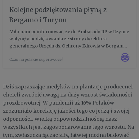
Kolejne podziękowania płyną z
Bergamo i Turynu
Miło nam poinformować, że do Ambasady RP w Rzymie
wpłynęły podziękowania ze strony dyrektora
generalnego Urzędu ds. Ochrony Zdrowia w Bergamo
oraz ze strony władz Turynu i kierownictwa szpitala
Czas na polskie superowoce!
Papa Giovanni XXIII w Turynie, do którego trafiły
przetwory z polskich ow...
Dziś zapraszając medyków na plantacje producenci
chcieli zwrócić uwagą na duży wzrost świadomości
prozdrowotnej. W pandemii aż 16% Polaków
zrozumiało korelację jakości tego co jedzą i swojej
odporności. Wielką odpowiedzialnością nasz
wszystkich jest zagospodarowanie tego wzrostu. Na
tym, zwłaszcza łącząc siły, łatwiej można budować