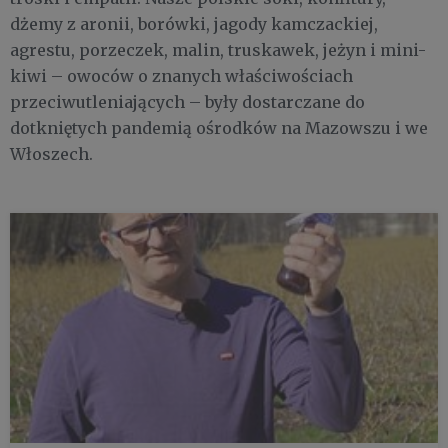
dżemy z aronii, borówki, jagody kamczackiej,
agrestu, porzeczek, malin, truskawek, jeżyn i mini-
kiwi – owoców o znanych właściwościach
przeciwutleniających – były dostarczane do
dotkniętych pandemią ośrodków na Mazowszu i we
Włoszech.