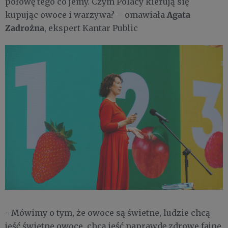
połowę tego co jemy. Czym Polacy kierują się
Agata
kupując owoce i warzywa? – omawiała
Zadrożna
, ekspert Kantar Public
- Mówimy o tym, że owoce są świetne, ludzie chcą
jeść świetne owoce, chcą jeść naprawdę zdrowe fajne