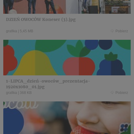
DZIEŃ OWOCÓW Koneser (3).jpg
grafika
|
5,45 MB
Pobierz
1-LIPCA_dzień-owoców_prezentacja-
1920x1080_01.jpg
grafika
|
368 KB
Pobierz