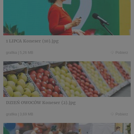
1 LIPCA Koneser (10).jpg
grafika
|
5,26 MB
Pobierz
DZIEŃ OWOCÓW Koneser (2).jpg
grafika
|
3,69 MB
Pobierz