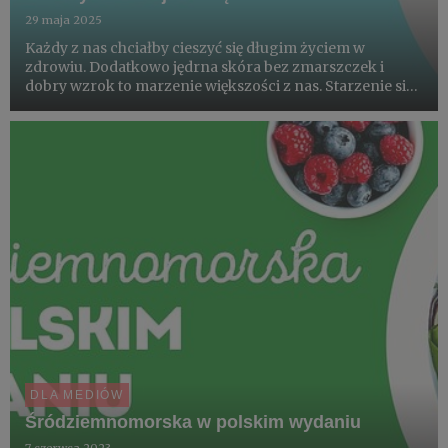
29 maja 2025
Każdy z nas chciałby cieszyć się długim życiem w
zdrowiu. Dodatkowo jędrna skóra bez zmarszczek i
dobry wzrok to marzenie większości z nas. Starzenie się
organizmu jest procesem nieuniknionym. Jednak tempo
tego procesu jest w dużej mierze zależne od nas samych.
Szeroko p...
DLA MEDIÓW
Śródziemnomorska w polskim wydaniu