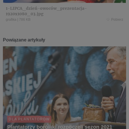
1-LIPCA_dzień-owoców_prezentacja-
1920x1080_03.jpg
grafika
|
786 KB
Pobierz
Powiązane artykuły
DLA PLANTATORÓW
Plantatorzy borówki rozpoczęli sezon 2021