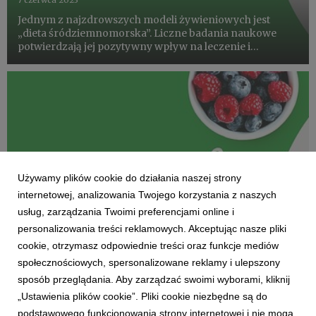
7 czerwca 2023
Jednym z najzdrowszych modeli żywieniowych jest
„dieta śródziemnomorska”. Liczne badania naukowe
potwierdzają jej pozytywny wpływ na leczenie i
profilaktykę otyłości, cukrzycy typu 2 i chorób sercowo-
naczyniowych. Jednak, aby doświadczyć jej zalet nie
trzeba sięgać po za...
Używamy plików cookie do działania naszej strony
internetowej, analizowania Twojego korzystania z naszych
usług, zarządzania Twoimi preferencjami online i
personalizowania treści reklamowych. Akceptując nasze pliki
cookie, otrzymasz odpowiednie treści oraz funkcje mediów
społecznościowych, spersonalizowane reklamy i ulepszony
DLA ZDROWIA I DLA URODY
sposób przeglądania. Aby zarządzać swoimi wyborami, kliknij
Śródziemnomorska w polskim wydaniu
„Ustawienia plików cookie”. Pliki cookie niezbędne są do
25 maja 2023
podstawowego funkcjonowania strony internetowej i nie mogą