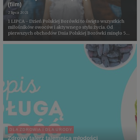
(film)
2 lipca 2021
1 LIPCA - Dzień Polskiej Borówki to święto wszystkich
miłośników owoców i aktywnego stylu życia. Od
pierwszych obchodów Dnia Polskiej Borówki minęło 5
lat. Święto zasłużyło się w promocji nie tylko tego
gatunku. Borówka jak magnes przyciągnęła do siebie
wiele innych środ...
DLA ZDROWIA I DLA URODY
Zdrowy talerz tajemnicą młodości