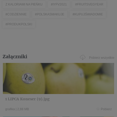
Z KALORIAMI NA PIEŃKU
#IYFV2021
#FRUITSVEGYEAR
#CODZIENNIE
#POLSKASMAKUJE
#KUPUJŚWIADOMIE
#PRODUKPOLSKI
Załączniki
Pobierz wszystkie
1 LIPCA Koneser (9).jpg
grafika
|
2,88 MB
Pobierz