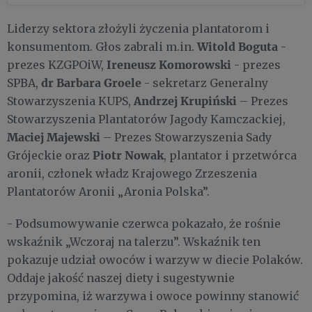
Liderzy sektora złożyli życzenia plantatorom i
Witold Boguta
konsumentom. Głos zabrali m.in.
-
Ireneusz Komorowski
prezes KZGPOiW,
- prezes
dr Barbara Groele
SPBA,
- sekretarz Generalny
Andrzej Krupiński
Stowarzyszenia KUPS,
– Prezes
Stowarzyszenia Plantatorów Jagody Kamczackiej,
Maciej Majewski
– Prezes Stowarzyszenia Sady
Piotr Nowak
Grójeckie oraz
, plantator i przetwórca
aronii, członek władz Krajowego Zrzeszenia
Plantatorów Aronii „Aronia Polska”.
- Podsumowywanie czerwca pokazało, że rośnie
wskaźnik „Wczoraj na talerzu”. Wskaźnik ten
pokazuje udział owoców i warzyw w diecie Polaków.
Oddaje jakość naszej diety i sugestywnie
przypomina, iż warzywa i owoce powinny stanowić