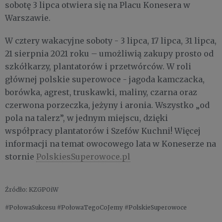
sobotę 3 lipca otwiera się na Placu Konesera w
Warszawie.
W cztery wakacyjne soboty - 3 lipca, 17 lipca, 31 lipca,
21 sierpnia 2021 roku – umożliwią zakupy prosto od
szkółkarzy, plantatorów i przetwórców. W roli
głównej polskie superowoce - jagoda kamczacka,
borówka, agrest, truskawki, maliny, czarna oraz
czerwona porzeczka, jeżyny i aronia. Wszystko „od
pola na talerz”, w jednym miejscu, dzięki
współpracy plantatorów i Szefów Kuchni! Więcej
informacji na temat owocowego lata w Koneserze na
stornie
PolskiesSuperowoce.pl
Źródło: KZGPOiW
#PołowaSukcesu #PołowaTegoCoJemy #PolskieSuperowoce