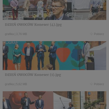
DZIEŃ OWOCÓW Koneser (4).jpg
grafika
|
3,76 MB
Pobierz
DZIEŃ OWOCÓW Koneser (1).jpg
grafika
|
5,62 MB
Pobierz