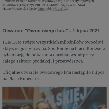
Centrum Praskie Koneser. Wystawy, targi i koncerty topowych
artystów. Tętniące życiem serce Starej Pragi... Warszawa
NaszeMiasto.pl. Zdjęcie:
https://bit.ly/3veDyXf
Otwarcie "Owocowego lata" - 1 lipca 2021
1 LIPCA to święto wszystkich miłośników owoców i
aktywnego stylu życia. Spotkanie na Placu Konesera
było okazją do pokazania dorobku współpracy
całego sektora produkcji i przetwórstwa.
Oficjalne otwarcie owocowego lata nastąpiło 1 lipca
na Placu Konesera.