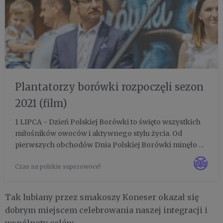
Plantatorzy borówki rozpoczęli sezon
2021 (film)
1 LIPCA - Dzień Polskiej Borówki to święto wszystkich
miłośników owoców i aktywnego stylu życia. Od
pierwszych obchodów Dnia Polskiej Borówki minęło 5
lat. Święto zasłużyło się w promocji nie tylko tego
Czas na polskie superowoce!
gatunku. Borówka jak magnes przyciągnęła do siebie
wiele innych ...
Tak lubiany przez smakoszy Koneser okazał się
dobrym miejscem celebrowania naszej integracji i