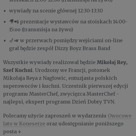
wywiady na scenie głównej 12:30-13:30
🎥📲 prezentacje wystawców na stoiskach 14:00-
15:oo (transmisja na żywo)
🎷🎺 w przerwach pomiędzy wejściami on-line
grał będzie zespół Dizzy Boyz Brass Band
Mikołaj Rey,
Wszystkie wywiady realizował będzie
Szef Kuchni
. Urodzony we Francji, potomek
Mikołaja Reya z Nagłowic, entuzjasta polskich
superowoców i kuchni. Uczestnik pierwszej edycji
programu MasterChef, zwycięzca MasterChef -
najlepsi, ekspert programu Dzień Dobry TVN.
Polecamy użycie zaproszeń w wydarzeniu
Owocowe
lato w Koneserze
oraz udostępnianie poniższego
posta ↓