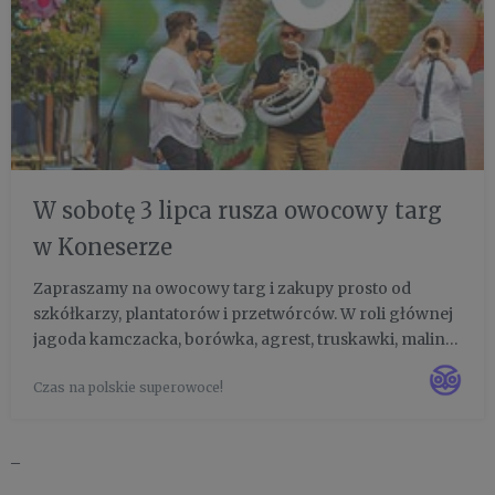
W sobotę 3 lipca rusza owocowy targ
w Koneserze
Zapraszamy na owocowy targ i zakupy prosto od
szkółkarzy, plantatorów i przetwórców. W roli głównej
jagoda kamczacka, borówka, agrest, truskawki, maliny,
czarna, czerwona porzeczka, jeżyny i aronia. W jednym
Czas na polskie superowoce!
miejscu, wszystko od pola na talerz, dzięki współpracy
szkó...
_