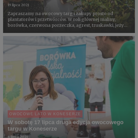
19 lipca 2021
Zapraszamy na owocowy targ i zakupy prosto od
plantatorów i przetwórców. W roli głównej maliny,
borówka, czerwona porzeczka, agrest, truskawki, jeżyny,
aronia i jagoda kamczacka. Do tego strefa sadzonek i
eko-warsztaty dla dzieci. W jednym miejscu, wszystko od
pola na ta...
OWOCOWE LATO W KONESERZE
W sobotę 17 lipca druga edycja owocowego
targu w Koneserze
6 lipca 2021