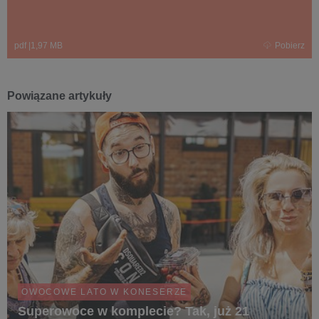
pdf
|
1,97 MB
Pobierz
Powiązane artykuły
OWOCOWE LATO W KONESERZE
Superowoce w komplecie? Tak, już 21