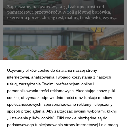
Zapraszamy na owocowy targ i zakupy prosto od
plantatorów i przetwórców. W roli głównej borówka,
czerwona porzeczka, agrest, maliny, truskawki, jeżyny,
aronia i jagoda kamczacka. Do tego strefa sadzonek i
eko-warsztaty dla dzieci. W jednym miejscu, wszystko od
pola na ta...
Używamy plików cookie do działania naszej strony
internetowej, analizowania Twojego korzystania z naszych
usług, zarządzania Twoimi preferencjami online i
personalizowania treści reklamowych. Akceptując nasze pliki
cookie, otrzymasz odpowiednie treści oraz funkcje mediów
OWOCOWE LATO W KONESERZE
społecznościowych, spersonalizowane reklamy i ulepszony
W sobotę 3 lipca rusza owocowy targ w
sposób przeglądania. Aby zarządzać swoimi wyborami, kliknij
Koneserze
„Ustawienia plików cookie”. Pliki cookie niezbędne są do
2 lipca 2021
podstawowego funkcjonowania strony internetowej i nie mogą