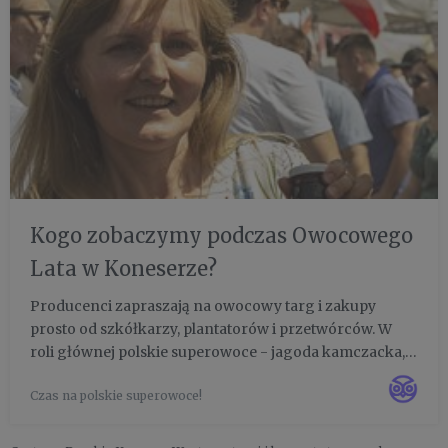
Kogo zobaczymy podczas Owocowego
Lata w Koneserze?
Producenci zapraszają na owocowy targ i zakupy
prosto od szkółkarzy, plantatorów i przetwórców. W
roli głównej polskie superowoce - jagoda kamczacka,
borówka, agrest, truskawki, maliny, czarna oraz
Czas na polskie superowoce!
czerwona porzeczka, jeżyny i aronia. Będą sadzonki,
świeże owoce, prz...