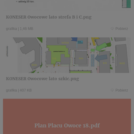
KONESER Owocowe lato strefa B i C.png
grafika
|
1,46 MB
Pobierz
KONESER Owocowe lato szkic.png
grafika
|
407 KB
Pobierz
Plan Placu Owoce 18.pdf