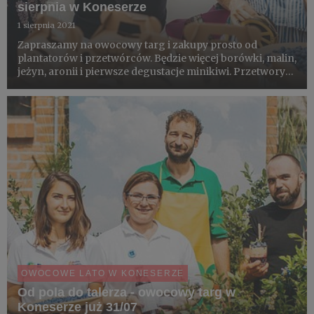
sierpnia w Koneserze
1 sierpnia 2021
Zapraszamy na owocowy targ i zakupy prosto od
plantatorów i przetwórców. Będzie więcej borówki, malin,
jeżyn, aronii i pierwsze degustacje minikiwi. Przetwory
ze wszystkich polskich superowoców. Do tego strefa
sadzonek aronii i eko-warsztaty dla dzieci. W jednym
miejscu,...
OWOCOWE LATO W KONESERZE
Od pola do talerza - owocowy targ w
Koneserze już 31/07