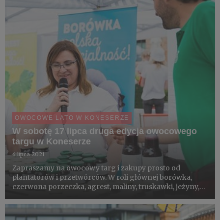
pola na ta...
OWOCOWE LATO W KONESERZE
W sobotę 17 lipca druga edycja owocowego
targu w Koneserze
6 lipca 2021
Zapraszamy na owocowy targ i zakupy prosto od
plantatorów i przetwórców. W roli głównej borówka,
czerwona porzeczka, agrest, maliny, truskawki, jeżyny,
aronia i jagoda kamczacka. Do tego strefa sadzonek i
eko-warsztaty dla dzieci. W jednym miejscu, wszystko od
pola na ta...