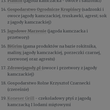
Plantin
(jagoda kamczacka - owoce i sadzonki)
Gospodarstwo Ogrodnicze Krupińscy
(sadzonki i
owoce jagody kamczackiej, truskawki, agrest; sok
z jagody kamczackiej)
Jagodowe Marzenie
(jagoda kamczacka i
przetwory)
BiGrim
(gama produktów na bazie rokitnika,
maliny, jagody kamczackiej, porzeczki czarnej,
czerwonej oraz agrestu)
Zdrowejagody.pl
(owoce i przetwory z jagody
kamczackiej)
Gospodarstwo Rolne Krzysztof Czarnecki
(czereśnie)
Koneser Grill
- czekoladowy ptyś z jagodą
kamczacką I lodami miętowymi