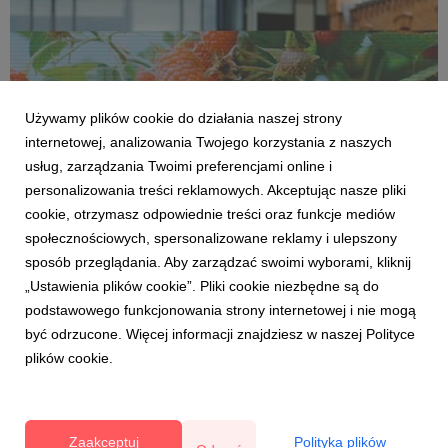
Używamy plików cookie do działania naszej strony
internetowej, analizowania Twojego korzystania z naszych
usług, zarządzania Twoimi preferencjami online i
personalizowania treści reklamowych. Akceptując nasze pliki
cookie, otrzymasz odpowiednie treści oraz funkcje mediów
OWOCOWE LATO W KONESERZE
społecznościowych, spersonalizowane reklamy i ulepszony
W sobotę 3 lipca rusza owocowy targ w
sposób przeglądania. Aby zarządzać swoimi wyborami, kliknij
Koneserze
„Ustawienia plików cookie”. Pliki cookie niezbędne są do
2 lipca 2021
podstawowego funkcjonowania strony internetowej i nie mogą
Zapraszamy na owocowy targ i zakupy prosto od
być odrzucone. Więcej informacji znajdziesz w naszej Polityce
szkółkarzy, plantatorów i przetwórców. W roli głównej
plików cookie.
jagoda kamczacka, borówka, agrest, truskawki, maliny,
czarna, czerwona porzeczka, jeżyny i aronia. W jednym
miejscu, wszystko od pola na talerz, dzięki współpracy
szkółkar...
Zaakceptuj
Polityka plików