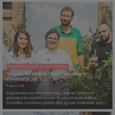
sadzonek aronii i eko-warsztaty dla dzieci. W jednym
miejscu,...
OWOCOWE LATO W KONESERZE
Od pola do talerza - owocowy targ w
Koneserze już 31/07
19 lipca 2021
Zapraszamy na owocowy targ i zakupy prosto od
plantatorów i przetwórców. W roli głównej maliny,
borówka, czerwona porzeczka, agrest, truskawki, jeżyny,
aronia i jagoda kamczacka. Do tego strefa sadzonek i
eko-warsztaty dla dzieci. W jednym miejscu, wszystko od