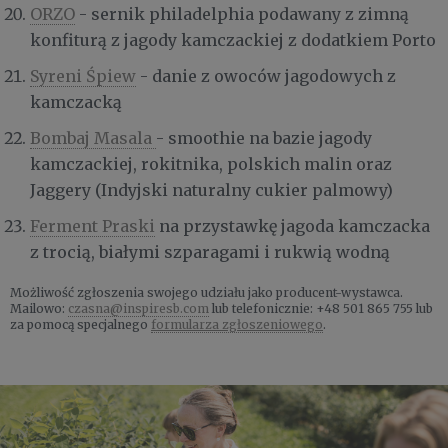
ORZO
- sernik philadelphia podawany z zimną
konfiturą z jagody kamczackiej z dodatkiem Porto
Syreni Śpiew
- danie z owoców jagodowych z
kamczacką
Bombaj Masala
- smoothie na bazie jagody
kamczackiej, rokitnika, polskich malin oraz
Jaggery (Indyjski naturalny cukier palmowy)
Ferment Praski
na przystawkę jagoda kamczacka
z trocią, białymi szparagami i rukwią wodną
Możliwość zgłoszenia swojego udziału jako producent-wystawca.
Mailowo:
czasna@inspiresb.com
lub telefonicznie: +48 501 865 755 lub
za pomocą specjalnego
formularza zgłoszeniowego
.