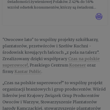
świadomości żywieniowej Polaków. Z 42% do 58%
wzrósł odsetek konsumentów, którzy są świadomi
korelacji jakości tego co spożywamy i odporności.
Owoce znalazły się na pierwszym miejscu listy
produktów, których Polacy chcą jeść...
"Owocowe lato" to wspólny projekty szkółkarzy,
plantatorów, przetwórców i Szefów Kuchni -
środowisk kreujących łańcuch „z pola na talerz”.
Zrealizowany dzięki współpracy
Czas na polskie
superowoce!
, Praskiego Centrum
Koneser
oraz
firmy
Kantar Public
.
„Czas na polskie superowoce!” to wspólny projekt
organizacji branżowych i grup producentów. Wśród
liderów jest Krajowy Związek Grup Producentów
Owoców i Warzyw, Stowarzyszenie Plantatorów
Jagody Kamczackiej, stowarzyszenie plantatorów