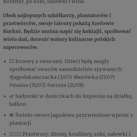
konfitur, po soki, nalewki i wina.
Obok najlepszych szkółkarzy, plantatorów i
przetwórców, swoje talenty pokażą Szefowie
Kuchni. Będzie można napić się koktajli, spróbować
wielu dań, docenić walory kulinarne polskich
superowoców.
💥 Krzewy z owocami. Dzieci będą mogły
spróbować owoców samodzielnie zrywanych:
#jagodakamczacka (3/07) #borówka (17/07)
#maina (31/07) #aronia (21/08)
🌿 Sadzonki w doniczkach do kupienia na działkę,
balkon
🍓 Świeże owoce jagodowe przywiezione wprost z
plantacji
🙋‍♂‍🙋‍♀‍ Przetwory: dżemy, konfitury, soki, nalewki i