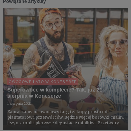
Powiązane artykuły
OWOCOWE LATO W KONESERZE
Superowoce w komplecie? Tak, już 21
sierpnia w Koneserze
1 sierpnia 2021
Zapraszamy na owocowy targ i zakupy prosto od
plantatorów i przetwórców. Będzie więcej borówki, malin,
jeżyn, aronii i pierwsze degustacje minikiwi. Przetwory
ze wszystkich polskich superowoców. Do tego strefa