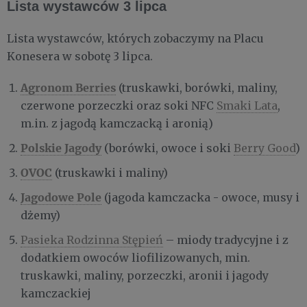
Lista wystawców 3 lipca
Lista wystawców, których zobaczymy na Placu
Konesera w sobotę 3 lipca.
Agronom Berries
(truskawki, borówki, maliny,
czerwone porzeczki oraz soki NFC
Smaki Lata
,
m.in. z jagodą kamczacką i aronią)
Polskie Jagody
(borówki, owoce i soki
Berry Good
)
OVOC
(truskawki i maliny)
Jagodowe Pole
(jagoda kamczacka - owoce, musy i
dżemy)
Pasieka Rodzinna Stępień
– miody tradycyjne i z
dodatkiem owoców liofilizowanych, min.
truskawki, maliny, porzeczki, aronii i jagody
kamczackiej