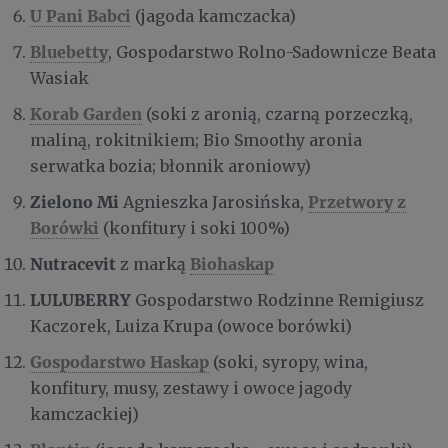
U Pani Babci
(jagoda kamczacka)
Bluebetty
, Gospodarstwo Rolno-Sadownicze Beata
Wasiak
Korab Garden
(soki z aronią, czarną porzeczką,
maliną, rokitnikiem; Bio Smoothy aronia
serwatka bozia; błonnik aroniowy)
Zielono Mi
Przetwory z
Agnieszka Jarosińska,
Borówki
(konfitury i soki 100%)
Nutracevit
Biohaskap
z marką
LULUBERRY
Gospodarstwo Rodzinne Remigiusz
Kaczorek, Luiza Krupa (owoce borówki)
Gospodarstwo Haskap
(soki, syropy, wina,
konfitury, musy, zestawy i owoce jagody
kamczackiej)