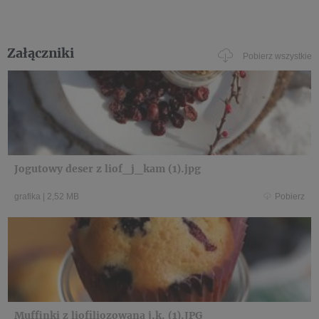
Załączniki
Pobierz wszystkie
Jogutowy deser z liof_j_kam (1).jpg
grafika
|
2,52 MB
Pobierz
Muffinki z liofiliozowana j.k. (1).JPG