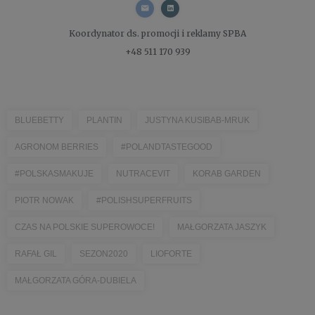
Koordynator ds. promocji i reklamy
SPBA
+48 511 170 939
BLUEBETTY
PLANTIN
JUSTYNA KUSIBAB-MRUK
AGRONOM BERRIES
#POLANDTASTEGOOD
#POLSKASMAKUJE
NUTRACEVIT
KORAB GARDEN
PIOTR NOWAK
#POLISHSUPERFRUITS
CZAS NA POLSKIE SUPEROWOCE!
MAŁGORZATA JASZYK
RAFAŁ GIL
SEZON2020
LIOFORTE
MAŁGORZATA GÓRA-DUBIELA