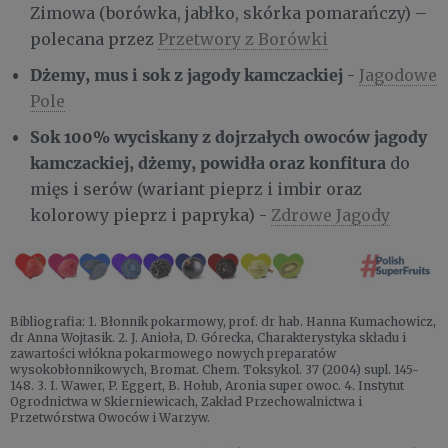
Zimowa (borówka, jabłko, skórka pomarańczy) –
polecana przez
Przetwory z Borówki
Dżemy, mus i sok z jagody kamczackiej
-
Jagodowe
Pole
Sok 100% wyciskany z dojrzałych owoców jagody
kamczackiej, dżemy, powidła oraz konfitura
do
mięs i serów (wariant pieprz i imbir oraz
kolorowy pieprz i papryka) -
Zdrowe Jagody
Bibliografia: 1. Błonnik pokarmowy, prof. dr hab. Hanna Kumachowicz,
dr Anna Wojtasik. 2. J. Anioła, D. Górecka, Charakterystyka składu i
zawartości włókna pokarmowego nowych preparatów
wysokobłonnikowych, Bromat. Chem. Toksykol. 37 (2004) supl. 145-
148. 3. I. Wawer, P. Eggert, B. Hołub, Aronia super owoc. 4. Instytut
Ogrodnictwa w Skierniewicach, Zakład Przechowalnictwa i
Przetwórstwa Owoców i Warzyw.