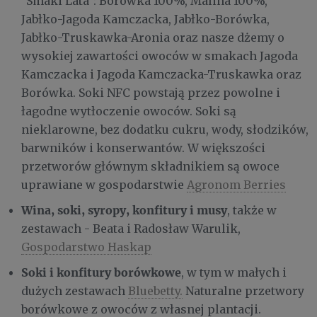
"Smaki Lata": Borówka 100%, Malina 100%,
Jabłko-Jagoda Kamczacka, Jabłko-Borówka,
Jabłko-Truskawka-Aronia oraz nasze dżemy o
wysokiej zawartości owoców w smakach Jagoda
Kamczacka i Jagoda Kamczacka-Truskawka oraz
Borówka. Soki NFC powstają przez powolne i
łagodne wytłoczenie owoców. Soki są
nieklarowne, bez dodatku cukru, wody, słodzików,
barwników i konserwantów. W większości
przetworów głównym składnikiem są owoce
uprawiane w gospodarstwie
Agronom Berries
Wina, soki, syropy, konfitury i musy
, także w
zestawach - Beata i Radosław Warulik,
Gospodarstwo Haskap
Soki i konfitury borówkowe
, w tym w małych i
dużych zestawach
Bluebetty.
Naturalne przetwory
borówkowe z owoców z własnej plantacji.