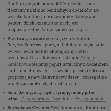
Konfitury wyrabiamy w 100% ręcznie, a soki
tłoczymy na zimno bez żadnych dodatków. Do
wyrobu konfitury nie używamy żelatyny ani
pektyn, dzięki czemu smak ich jest
niepowtarzalny. Zapraszamy do
sklepu
.
Przetwory z owoców
rosnących w Dolinie
Baryczy. Stare receptury, składnikami wyłącznie
owoce i ewentualnie ekologiczny cukier
trzcinowy. Lista sklepów na stronie
Z Chaty
Łaniaków
. Polecamy jogurt naturalny z dodatkiem
sorbetu malinowego. To szybka, prosta i zdrowa
propozycja na walentynkowy deser - szczególnie
w obliczu zamkniętych restauracji.
Soki, dżemy, octy, cydr, syropy, miody pitne i
wina
-
Gospodarstwo Ogrodnicze Szczepanówka
Borówkowy Grzaniec
Bezalkoholowy i Konfitura