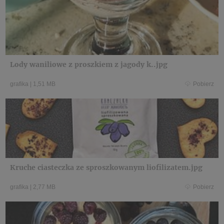
Lody waniliowe z proszkiem z jagody k..jpg
grafika
|
1,51 MB
Pobierz
Kruche ciasteczka ze sproszkowanym liofilizatem.jpg
grafika
|
2,77 MB
Pobierz