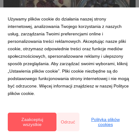
Używamy plików cookie do działania naszej strony
internetowej, analizowania Twojego korzystania z naszych
Liofruits.pl (1).jpg
usług, zarządzania Twoimi preferencjami online i
personalizowania treści reklamowych. Akceptując nasze pliki
grafika
|
223 KB
Pobierz
cookie, otrzymasz odpowiednie treści oraz funkcje mediów
społecznościowych, spersonalizowane reklamy i ulepszony
sposób przeglądania. Aby zarządzać swoimi wyborami, kliknij
„Ustawienia plików cookie”. Pliki cookie niezbędne są do
podstawowego funkcjonowania strony internetowej i nie mogą
być odrzucone. Więcej informacji znajdziesz w naszej Polityce
Sok i koktail ze sproszkowanym liofilizatem.jpg
plików cookie.
grafika
|
2,34 MB
Pobierz
Zaakceptuj
Polityka plików
Odrzuć
wszystkie
cookies