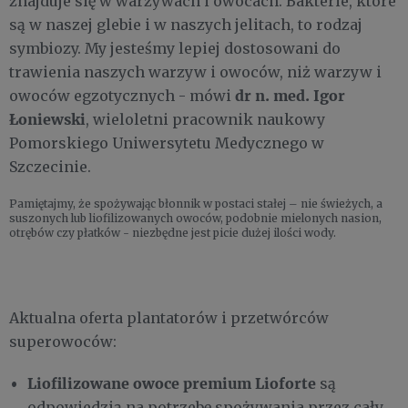
znajduje się w warzywach i owocach. Bakterie, które
są w naszej glebie i w naszych jelitach, to rodzaj
symbiozy. My jesteśmy lepiej dostosowani do
trawienia naszych warzyw i owoców, niż warzyw i
dr n. med. Igor
owoców egzotycznych - mówi
Łoniewski
, wieloletni pracownik naukowy
Pomorskiego Uniwersytetu Medycznego w
Szczecinie.
Pamiętajmy, że spożywając błonnik w postaci stałej – nie świeżych, a
suszonych lub liofilizowanych owoców, podobnie mielonych nasion,
otrębów czy płatków - niezbędne jest picie dużej ilości wody.
Aktualna oferta plantatorów i przetwórców
superowoców:
Liofilizowane owoce premium Lioforte
są
odpowiedzią na potrzebę spożywania przez cały