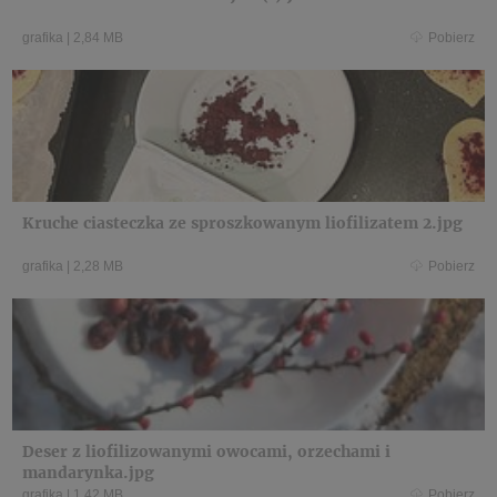
grafika
|
2,84 MB
Pobierz
Kruche ciasteczka ze sproszkowanym liofilizatem 2.jpg
grafika
|
2,28 MB
Pobierz
Deser z liofilizowanymi owocami, orzechami i
mandarynka.jpg
grafika
|
1,42 MB
Pobierz