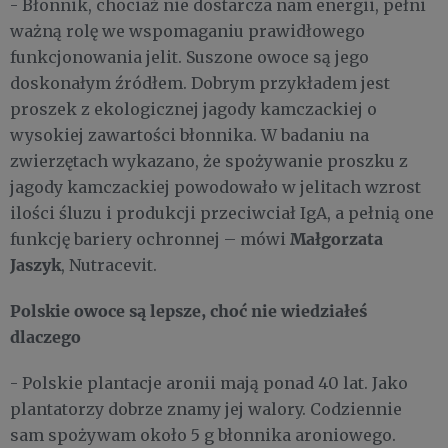
- Błonnik, chociaż nie dostarcza nam energii, pełni
ważną rolę we wspomaganiu prawidłowego
funkcjonowania jelit. Suszone owoce są jego
doskonałym źródłem. Dobrym przykładem jest
proszek z ekologicznej jagody kamczackiej o
wysokiej zawartości błonnika. W badaniu na
zwierzętach wykazano, że spożywanie proszku z
jagody kamczackiej powodowało w jelitach wzrost
ilości śluzu i produkcji przeciwciał IgA, a pełnią one
Małgorzata
funkcję bariery ochronnej – mówi
Jaszyk
, Nutracevit.
Polskie owoce są lepsze, choć nie wiedziałeś
dlaczego
- Polskie plantacje aronii mają ponad 40 lat. Jako
plantatorzy dobrze znamy jej walory. Codziennie
sam spożywam około 5 g błonnika aroniowego.